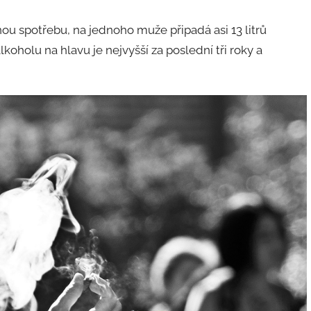
ou spotřebu, na jednoho muže připadá asi 13 litrů
koholu na hlavu je nejvyšší za poslední tři roky a