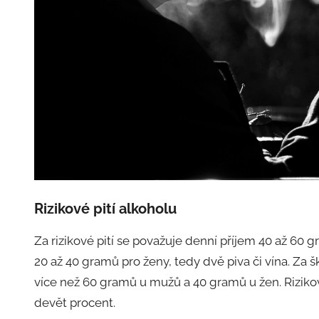
Rizikové pití alkoholu
Za rizikové pití se považuje denní příjem 40 až 60 g
20 až 40 gramů pro ženy, tedy dvě piva či vína. Za 
více než 60 gramů u mužů a 40 gramů u žen. Rizikov
devět procent.