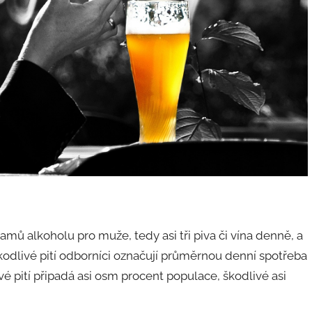
ramů alkoholu pro muže, tedy asi tři piva či vína denně, a
škodlivé pití odborníci označují průměrnou denní spotřeba
é pití připadá asi osm procent populace, škodlivé asi