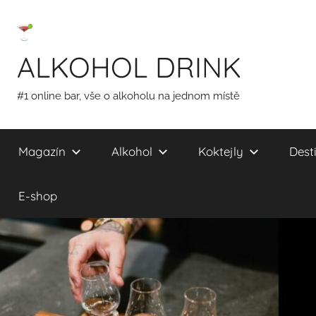
Přejít
k
obsahu
ALKOHOL DRINK
#1 online bar, vše o alkoholu na jednom místě
Magazín
Alkohol
Koktejly
Desti
E-shop