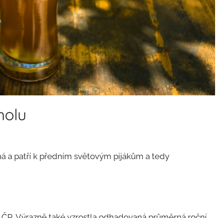
holu
 a patří k předním světovým pijákům a tedy
l ČR. Výrazně také vzrostla odhadovaná průměrná roční