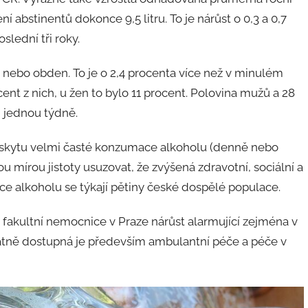
í abstinentů dokonce 9,5 litru. To je nárůst o 0,3 a 0,7
slední tři roky.
 nebo obden. To je o 2,4 procenta více než v minulém
ocent z nich, u žen to bylo 11 procent. Polovina mužů a 28
 jednou týdně.
 výskytu velmi časté konzumace alkoholu (denně nebo
ou mírou jistoty usuzovat, že zvýšená zdravotní, sociální a
e alkoholu se týkají pětiny české dospělé populace.
 fakultní nemocnice v Praze nárůst alarmující zejména v
atně dostupná je především ambulantní péče a péče v