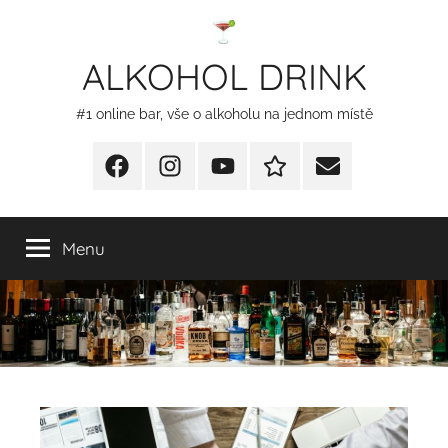
Přejít
k
ALKOHOL DRINK
obsahu
#1 online bar, vše o alkoholu na jednom místě
Facebook
Instagram
YT
Redakční
E-
kontakty
mail
Menu