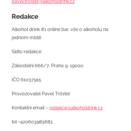
pavel.troster@alkoholdrink.cz
Redakce
Alkohol drink #1 online bar, vše o alkoholu na
jednom místě
Sídlo redakce:
Zákostelní 666/7, Praha 9, 19000
IČO 61037915
Provozovatel Pavel Trőster
Kontaktní email –
redakce@alkoholdrink.cz
tel +420603983683