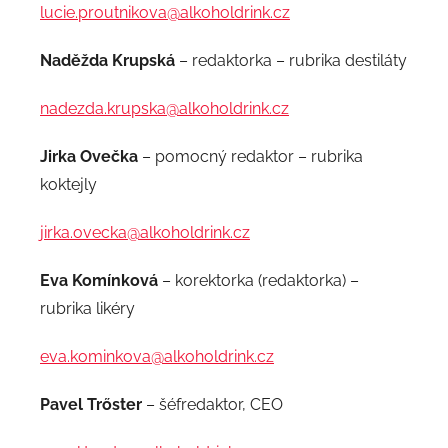
lucie.proutnikova@alkoholdrink.cz
Naděžda Krupská
– redaktorka – rubrika destiláty
nadezda.krupska@alkoholdrink.cz
Jirka Ovečka
– pomocný redaktor – rubrika
koktejly
jirka.ovecka@alkoholdrink.cz
Eva Komínková
– korektorka (redaktorka) –
rubrika likéry
eva.kominkova@alkoholdrink.cz
Pavel Trőster
– šéfredaktor, CEO