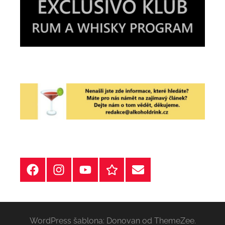
Facebook
Instagram
YT
Redakční
E-
kontakty
mail
WordPress šablona: Donovan od ThemeZee.