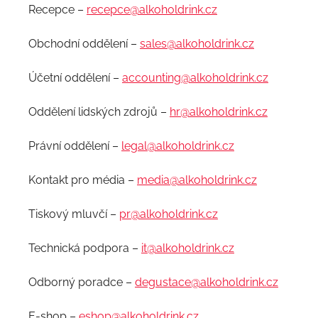
Recepce –
recepce@alkoholdrink.cz
Obchodní oddělení –
sales@alkoholdrink.cz
Účetní oddělení –
accounting@alkoholdrink.cz
Oddělení lidských zdrojů –
hr@alkoholdrink.cz
Právní oddělení –
legal@alkoholdrink.cz
Kontakt pro média –
media@alkoholdrink.cz
Tiskový mluvčí –
pr@alkoholdrink.cz
Technická podpora –
it@alkoholdrink.cz
Odborný poradce –
degustace@alkoholdrink.cz
E-shop –
eshop@alkoholdrink.cz