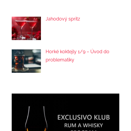
Jahodový spritz
Horké koktejly 1/9 – Úvod do
problematiky