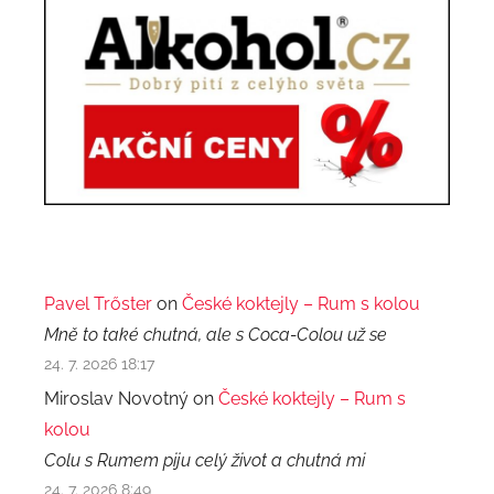
Pavel Trőster
on
České koktejly – Rum s kolou
Mně to také chutná, ale s Coca-Colou už se
24. 7. 2026 18:17
Miroslav Novotný on
České koktejly – Rum s
kolou
Colu s Rumem piju celý život a chutná mi
24. 7. 2026 8:49