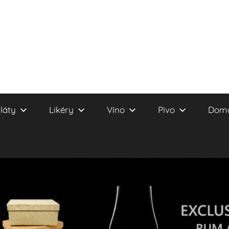
láty
Likéry
Víno
Pivo
Domá