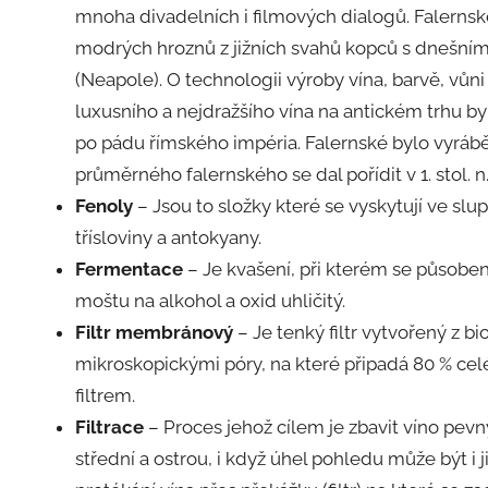
mnoha divadelních i filmových dialogů. Falernsk
modrých hroznů z jižních svahů kopců s dnešn
(Neapole). O technologii výroby vína, barvě, vůni
luxusního a nejdražšího vína na antickém trhu by
po pádu římského impéria. Falernské bylo vyrábě
průměrného falernského se dal pořídit v 1. stol. n
Fenoly
– Jsou to složky které se vyskytují ve slu
třísloviny a antokyany.
Fermentace
– Je kvašení, při kterém se působ
moštu na alkohol a oxid uhličitý.
Filtr membránový
– Je tenký filtr vytvořený z 
mikroskopickými póry, na které připadá 80 % ce
filtrem.
Filtrace
– Proces jehož cílem je zbavit víno pevn
střední a ostrou, i když úhel pohledu může být i j