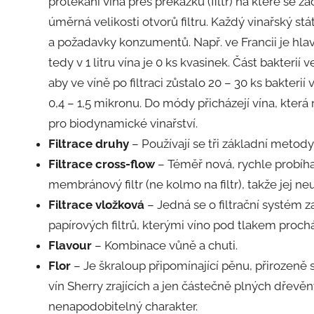
protékání vína přes překážku (filtr) na které se za
úměrná velikosti otvorů filtru. Každý vinařský stát
a požadavky konzumentů. Např. ve Francii je hla
tedy v 1 litru vína je 0 ks kvasinek. Část bakterií
aby ve víně po filtraci zůstalo 20 – 30 ks bakterií 
0,4 – 1,5 mikronu. Do módy přicházejí vína, která 
pro biodynamické vinařství.
Filtrace druhy
– Používají se tři základní metod
Filtrace cross-flow
– Téměř nová, rychle probíhaj
membránový filtr (ne kolmo na filtr), takže jej ne
Filtrace vložková
– Jedná se o filtrační systém z
papírových filtrů, kterými víno pod tlakem prochá
Flavour
– Kombinace vůně a chuti.
Flor
– Je škraloup připomínající pěnu, přirozeně
vín Sherry zrajících a jen částečně plných dřev
nenapodobitelný charakter.