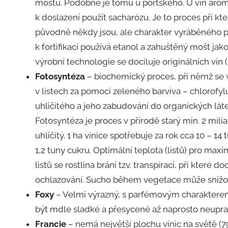
moštu. Podobně je tomu u portského. U vín arom
k doslazení použít sacharózu. Je to proces při kt
původně někdy jsou, ale charakter vyráběného pr
k fortifikaci používá etanol a zahuštěný mošt jako
výrobní technologie se dociluje originálních vín (
Fotosyntéza
– biochemický proces, při němž se 
v listech za pomoci zeleného barviva – chlorofy
uhličitého a jeho zabudování do organických látek
Fotosyntéza je proces v přírodě starý min. 2 mili
uhličitý. 1 ha vinice spotřebuje za rok cca 10 – 14
1,2 tuny cukru. Optimální teplota (listů) pro maxi
listů se rostlina brání tzv. transpirací, při které
ochlazování. Sucho během vegetace může snižov
Foxy
– Velmi výrazný, s parfémovým charaktere
být mdle sladké a přesycené až naprosto neupra
Francie
– nemá největší plochu vinic na světě (794 