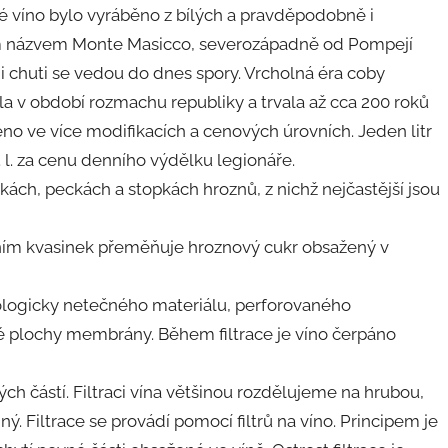
é víno bylo vyráběno z bílých a pravděpodobně i
ím názvem Monte Masicco, severozápadně od Pompejí
 i chuti se vedou do dnes spory. Vrcholná éra coby
la v období rozmachu republiky a trvala až cca 200 roků
no ve více modifikacích a cenových úrovních. Jeden litr
. l. za cenu denního výdělku legionáře.
pkách, peckách a stopkách hroznů, z nichž nejčastější jsou
ením kvasinek přeměňuje hroznový cukr obsažený v
biologicky netečného materiálu, perforovaného
lé plochy membrány. Během filtrace je víno čerpáno
ých částí. Filtraci vína většinou rozdělujeme na hrubou,
iný. Filtrace se provádí pomocí filtrů na víno. Principem je