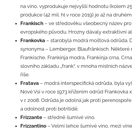
na víno, vyprodukuje nejvyšší hodnotu (kolem 25
produkce (42 mil. hl v roce 2019) je až na druhém m
Frankisch
– ve středověku všeobecný název pro
evropského původu. Hrozny dávaly extraktivní al
Frankovka
– starobylá modrá moštová odrůda. Do
synonyma – Lemberger, Blaufränkisch. Některé m
Frankische, Frankinja modra, Frankinja crna, Cr
slovního základu „frank“, v mnoha místních názve
říše.
Fratava
– modrá interspecifická odrůda, byla 
Nové Vsi v roce 1973 křížením odrůd Frankovka x
v r. 2008. Odrůda je odolná jak proti perenospoř
a odolnost proti botritidě.
Frizzante
– středně šumivé víno.
Frizzantino
– Velmi lehce šumivé víno, mezi ví