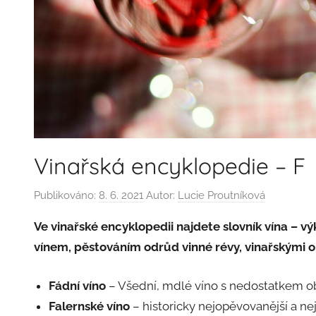
Vinařská encyklopedie – F
Publikováno:
8. 6. 2021
Autor:
Lucie Proutníková
Ve vinařské encyklopedii najdete slovník vína – v
vínem, pěstováním odrůd vinné révy, vinařskými o
Fádní víno
– Všední, mdlé víno s nedostatkem ob
Falernské víno
– historicky nejopěvovanější a ne