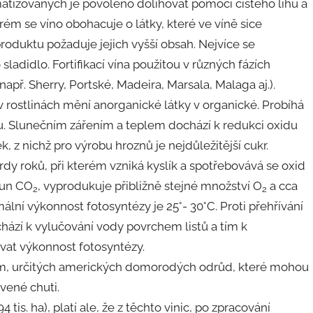
atizovaných je povoleno dolihovat pomocí čistého lihu a
erém se víno obohacuje o látky, které ve víně sice
oduktu požaduje jejich vyšší obsah. Nejvíce se
 sladidlo. Fortifikací vína použitou v různých fázích
např. Sherry, Portské, Madeira, Marsala, Malaga aj.).
v rostlinách mění anorganické látky v organické. Probíhá
lu. Slunečním zářením a teplem dochází k redukci oxidu
, z nichž pro výrobu hroznů je nejdůležitější cukr.
ardy roků, při kterém vzniká kyslík a spotřebovává se oxid
 tun CO
, vyprodukuje přibližně stejné množství O
a cca
2
2
mální výkonnost fotosyntézy je 25°- 30°C. Proti přehřívání
 dochází k vylučování vody povrchem listů a tím k
at výkonnost fotosyntézy.
m, určitých amerických domorodých odrůd, které mohou
vené chuti.
tis. ha), platí ale, že z těchto vinic, po zpracování