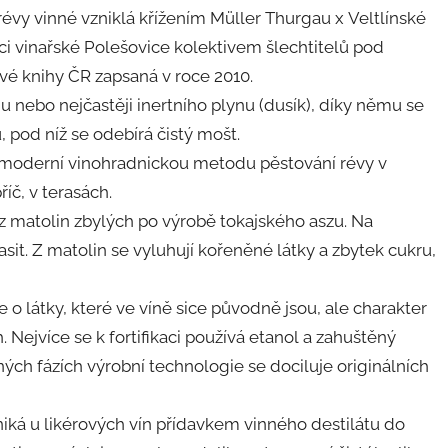
révy vinné vzniklá křížením Müller Thurgau x Veltlínské
ci vinařské Polešovice kolektivem šlechtitelů pod
vé knihy ČR zapsaná v roce 2010.
nebo nejčastěji inertního plynu (dusík), díky němu se
, pod níž se odebírá čistý mošt.
o moderní vinohradnickou metodu pěstování révy v
říč, v terasách.
z matolin zbylých po výrobě tokajského aszu. Na
sit. Z matolin se vyluhují kořeněné látky a zbytek cukru,
 o látky, které ve víně sice původně jsou, ale charakter
 Nejvíce se k fortifikaci používá etanol a zahuštěný
zných fázích výrobní technologie se dociluje originálních
niká u likérových vín přídavkem vinného destilátu do