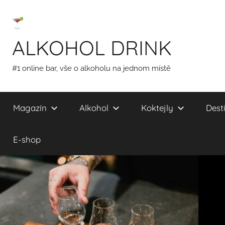
Přejít
k
obsahu
ALKOHOL DRINK
#1 online bar, vše o alkoholu na jednom místě
Magazín
Alkohol
Koktejly
Desti
E-shop