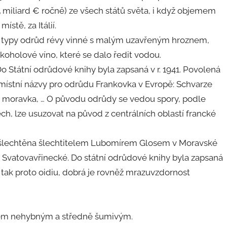
 miliard € ročně) ze všech států světa, i když objemem
ístě, za Itálií.
 typy odrůd révy vinné s malým uzavřeným hroznem,
koholové víno, které se dalo ředit vodou.
 Státní odrůdové knihy byla zapsaná v r. 1941. Povolená
ístní názvy pro odrůdu Frankovka v Evropě: Schvarze
na moravka, … O původu odrůdy se vedou spory, podle
ch, lze usuzovat na původ z centrálních oblastí francké
vyšlechtěna šlechtitelem Lubomírem Glosem v Moravské
 Svatovavřinecké. Do státní odrůdové knihy byla zapsaná
e tak proto oidiu, dobrá je rovněž mrazuvzdornost
nem nehybným a středně šumivým.