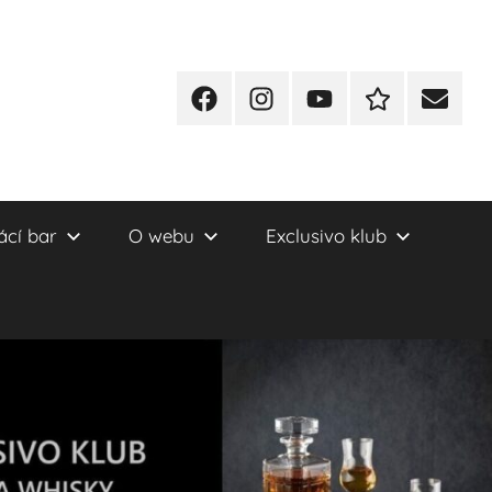
Facebook
Instagram
YT
Redakční
E-
kontakty
mail
cí bar
O webu
Exclusivo klub