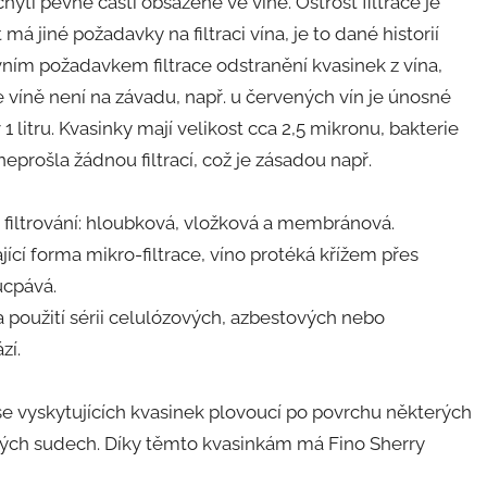
chytí pevné části obsažené ve víně. Ostrost filtrace je
 má jiné požadavky na filtraci vína, je to dané historií
vním požadavkem filtrace odstranění kvasinek z vína,
 ve víně není na závadu, např. u červených vín je únosné
v 1 litru. Kvasinky mají velikost cca 2,5 mikronu, bakterie
neprošla žádnou filtrací, což je zásadou např.
y filtrování: hloubková, vložková a membránová.
ící forma mikro-filtrace, víno protéká křížem přes
ucpává.
a použití sérii celulózových, azbestových nebo
zí.
 se vyskytujících kvasinek plovoucí po povrchu některých
ěných sudech. Díky těmto kvasinkám má Fino Sherry