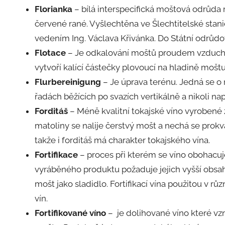
Florianka
– bílá interspecifická moštová odrůda 
červené rané. Vyšlechtěna ve Šlechtitelské stani
vedením Ing. Václava Křivánka. Do Státní odrůdo
Flotace
– Je odkalování moštů proudem vzduchu 
vytvoří kalící částečky plovoucí na hladině moštu
Flurbereinigung
– Je úprava terénu. Jedná se 
řadách běžících po svazích vertikálně a nikoli nap
Forditáš
– Méně kvalitní tokajské víno vyrobené 
matoliny se nalije čerstvý mošt a nechá se prokva
takže i forditáš má charakter tokajského vína.
Fortifikace
– proces při kterém se víno obohacuje
vyráběného produktu požaduje jejich vyšší obsah.
mošt jako sladidlo. Fortifikací vína použitou v rů
vín.
Fortifikované víno
– je dolihované víno které vz