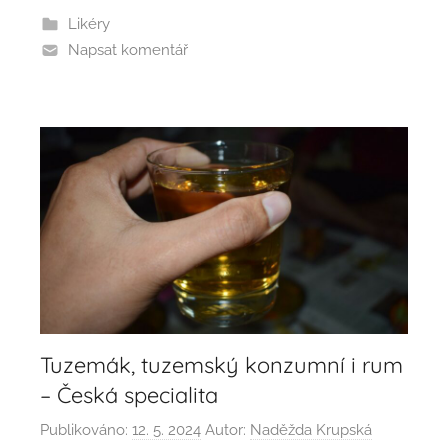
Likéry
Napsat komentář
Tuzemák, tuzemský konzumní i rum
– Česká specialita
Publikováno:
12. 5. 2024
Autor:
Naděžda Krupská