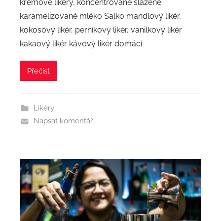
krémové likéry, koncentrované slazené
karamelizované mléko Salko mandlový likér,
kokosový likér, perníkový likér, vanilkový likér
kakaový likér kávový likér domácí
Přečíst
Likéry
Napsat komentář