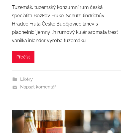
Tuzemák, tuzemský konzumní rum česká
specialita Božkov Fruko-Schulz Jindřichův
Hradec Fruta České Budějovice láhev s
plachetnicí jemný líh rumový kulér aromata tresť
vanilka inlander výroba tuzemáku
Přečíst
Likéry
Napsat komentář