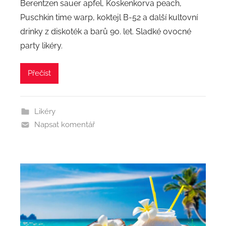
Berentzen sauer apfel, Koskenkorva peach,
Puschkin time warp, koktejl B-52 a další kultovní
drinky z diskoték a barů 90. let. Sladké ovocné
party likéry.
Přečíst
Likéry
Napsat komentář