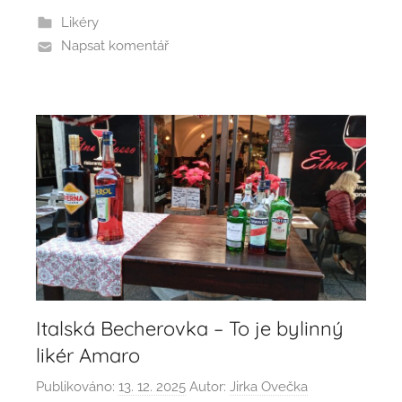
Likéry
Napsat komentář
Italská Becherovka – To je bylinný
likér Amaro
Publikováno:
13. 12. 2025
Autor:
Jirka Ovečka