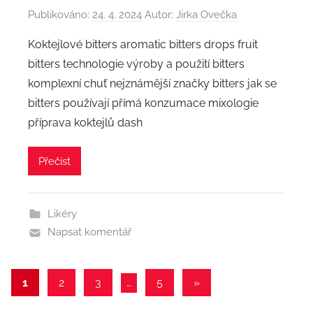
Publikováno:
24. 4. 2024
Autor:
Jirka Ovečka
Koktejlové bitters aromatic bitters drops fruit
bitters technologie výroby a použití bitters
komplexní chuť nejznámější značky bitters jak se
bitters používají přímá konzumace mixologie
příprava koktejlů dash
Přečíst
Likéry
Napsat komentář
Stránkování
Další
1
2
3
…
5
»
příspěvky
příspěvků