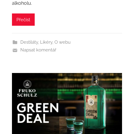
alkoholu.
Přečíst
Destiláty
,
Likéry
,
O webu
Napsat komentář