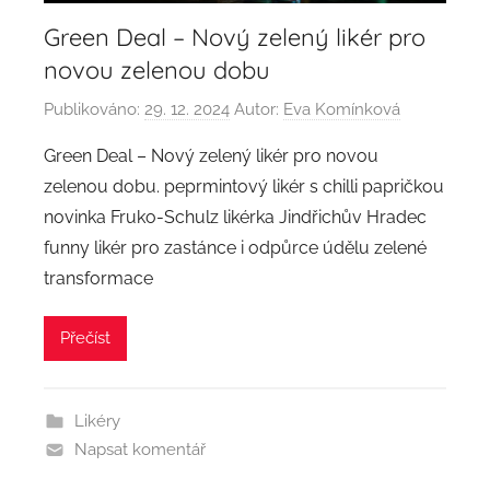
Green Deal – Nový zelený likér pro
novou zelenou dobu
Publikováno:
29. 12. 2024
Autor:
Eva Komínková
Green Deal – Nový zelený likér pro novou
zelenou dobu. peprmintový likér s chilli papričkou
novinka Fruko-Schulz likérka Jindřichův Hradec
funny likér pro zastánce i odpůrce údělu zelené
transformace
Přečíst
Likéry
Napsat komentář