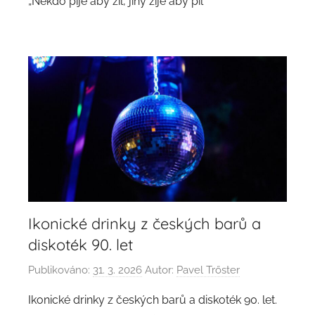
„Někdo pije aby žil, jiný žije aby pil“
Ikonické drinky z českých barů a
diskoték 90. let
Publikováno:
31. 3. 2026
Autor:
Pavel Trőster
Ikonické drinky z českých barů a diskoték 90. let.