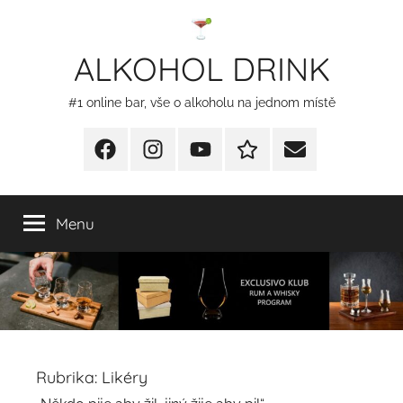
Přejít
k
ALKOHOL DRINK
obsahu
#1 online bar, vše o alkoholu na jednom místě
Facebook
Instagram
YT
Redakční
E-
kontakty
mail
Menu
Rubrika:
Likéry