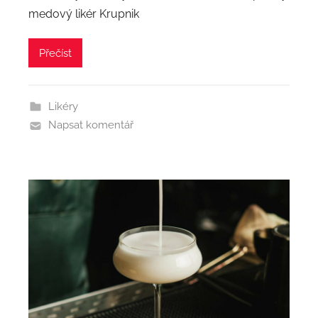
medový likér Krupnik
Přečíst
Likéry
Napsat komentář