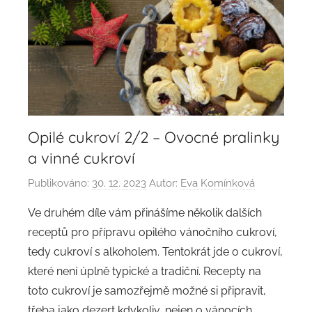
Opilé cukroví 2/2 – Ovocné pralinky
a vinné cukroví
Publikováno:
30. 12. 2023
Autor:
Eva Komínková
Ve druhém díle vám přinášíme několik dalších
receptů pro přípravu opilého vánočního cukroví,
tedy cukroví s alkoholem. Tentokrát jde o cukroví,
které není úplně typické a tradiční. Recepty na
toto cukroví je samozřejmě možné si připravit,
třeba jako dezert kdykoliv, nejen o vánocích.