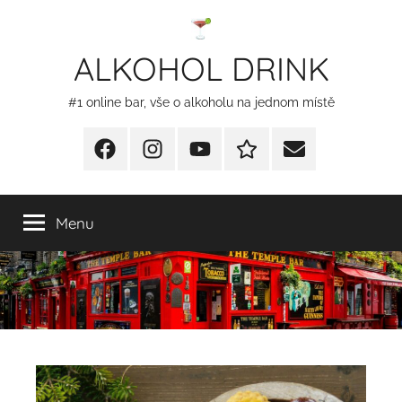
Přejít
k
ALKOHOL DRINK
obsahu
#1 online bar, vše o alkoholu na jednom místě
Facebook
Instagram
YT
Redakční
E-
kontakty
mail
Menu