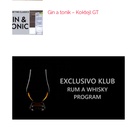
Gin a tonik – Koktejl GT