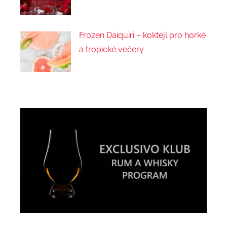
Frozen Daiquiri – koktejl pro horké
a tropické večery