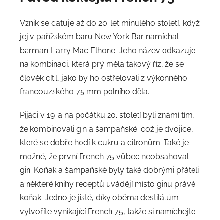
Vznik se datuje až do 20. let minulého století, když
jej v pařížském baru New York Bar namíchal
barman Harry Mac Elhone. Jeho název odkazuje
na kombinaci, která prý měla takový říz, že se
člověk cítil, jako by ho ostřelovali z výkonného
francouzského 75 mm polního děla.
Pijáci v 19. a na počátku 20. století byli známí tím,
že kombinovali gin a šampaňské, což je dvojice,
které se dobře hodí k cukru a citronům. Také je
možné, že první French 75 vůbec neobsahoval
gin. Koňak a šampaňské byly také dobrými přáteli
a některé knihy receptů uvádějí místo ginu právě
koňak. Jedno je jisté, díky oběma destilátům
vytvoříte vynikající French 75, takže si namíchejte