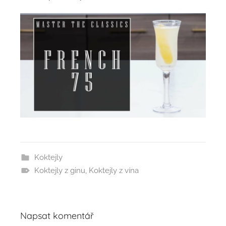
Koktejly
Koktejly z ginu
,
Koktejly z vína
Napsat komentář