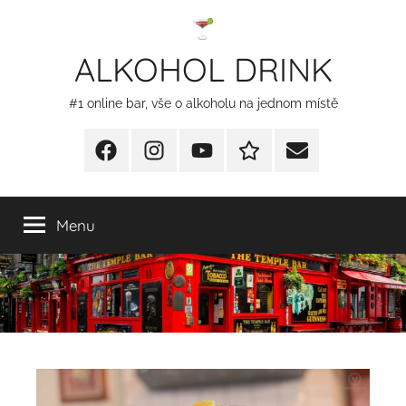
Přejít
k
ALKOHOL DRINK
obsahu
#1 online bar, vše o alkoholu na jednom místě
Facebook
Instagram
YT
Redakční
E-
kontakty
mail
Menu