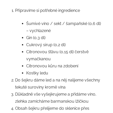
Připravíme si potřebné ingredience
Šumivé víno / sekt / šampaňské (0,6 dl)
– vychlazené
Gin (0,3 dl)
Cukrový sirup (0,2 dl)
Citronovou šťávu (0,15 dl) čerstvě
vymačkanou
Citronovou kůru na zdobení
Kostky ledu
Do šejkru dáme led a na něj nalijeme všechny
tekuté suroviny kromě vína
Důkladně vše vyšejkrujeme a přidáme víno,
zlehka zamícháme barmanskou lžičkou
Obsah šejkru přelijeme do sklenice přes