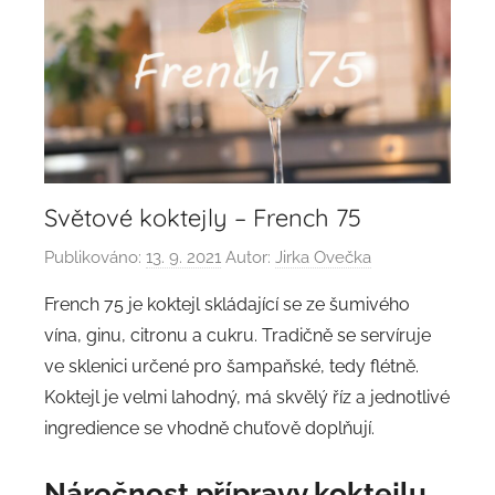
Světové koktejly – French 75
Publikováno:
13. 9. 2021
Autor:
Jirka Ovečka
French 75 je koktejl skládající se ze šumivého
vína, ginu, citronu a cukru. Tradičně se servíruje
ve sklenici určené pro šampaňské, tedy flétně.
Koktejl je velmi lahodný, má skvělý říz a jednotlivé
ingredience se vhodně chuťově doplňují.
Náročnost přípravy koktejlu