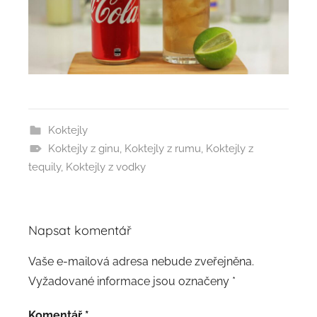
Koktejly
Koktejly z ginu
,
Koktejly z rumu
,
Koktejly z
tequily
,
Koktejly z vodky
Napsat komentář
Vaše e-mailová adresa nebude zveřejněna.
Vyžadované informace jsou označeny
*
Komentář
*