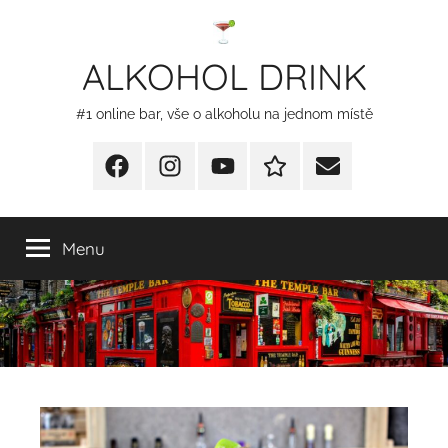
Přejít
k
ALKOHOL DRINK
obsahu
#1 online bar, vše o alkoholu na jednom místě
Facebook
Instagram
YT
Redakční
E-
kontakty
mail
Menu