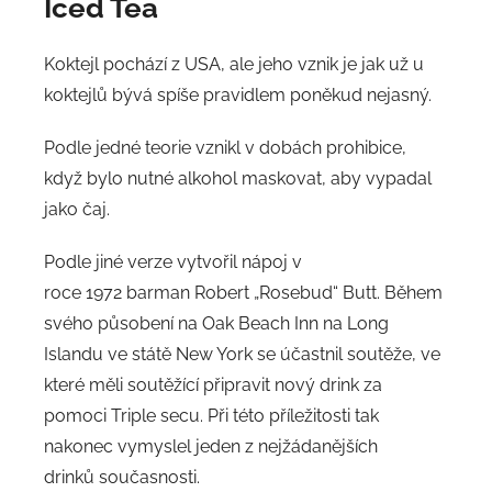
Iced Tea
Koktejl pochází z USA, ale jeho vznik je jak už u
koktejlů bývá spíše pravidlem poněkud nejasný.
Podle jedné teorie vznikl v dobách prohibice,
když bylo nutné alkohol maskovat, aby vypadal
jako čaj.
Podle jiné verze vytvořil nápoj v
roce 1972 barman Robert „Rosebud“ Butt. Během
svého působení na Oak Beach Inn na Long
Islandu ve státě New York se účastnil soutěže, ve
které měli soutěžící připravit nový drink za
pomoci Triple secu. Při této příležitosti tak
nakonec vymyslel jeden z nejžádanějších
drinků současnosti.