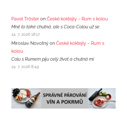
Pavel Trőster
on
České koktejly – Rum s kolou
Mně to také chutná, ale s Coca-Colou už se
24. 7. 2026 18:17
Miroslav Novotný on
České koktejly – Rum s
kolou
Colu s Rumem piju celý život a chutná mi
24. 7. 2026 8:49