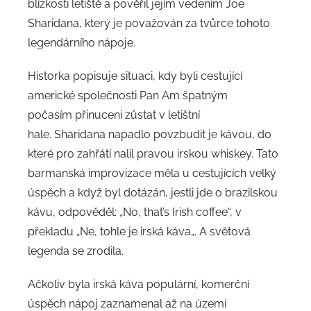
blízkosti letiště a pověřil jejím vedením Joe
Sharidana, který je považován za tvůrce tohoto
legendárního nápoje.
Historka popisuje situaci, kdy byli cestující
americké společnosti Pan Am špatným
počasím
přinuceni zůstat v letištní
hale. Sharidana napadlo povzbudit je kávou, do
které pro zahřátí nalil pravou irskou whiskey. Tato
barmanská improvizace měla u cestujících velký
úspěch a když byl dotázán, jestli jde o brazilskou
kávu, odpověděl: „No, that’s Irish coffee“, v
překladu „Ne, tohle je irská káva„. A světová
legenda se zrodila.
Ačkoliv byla irská káva populární, komerční
úspěch nápoj zaznamenal až na území