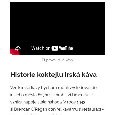
Příprava Irské kávy
Historie
koktejlu Irská káva
Vznik irské kávy bychom mohli vysledovat do
irského města Foynes v hrabství Limerick. U
vzniku nápoje stála náhoda. V roce 1943
si Brendan O’Regan otevřel kavárnu s restaurací v