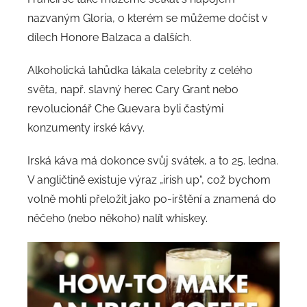
nazvaným Gloria, o kterém se můžeme dočíst v
dílech Honore Balzaca a dalších.
Alkoholická lahůdka lákala celebrity z celého
světa, např. slavný herec Cary Grant nebo
revolucionář Che Guevara byli častými
konzumenty irské kávy.
Irská káva má dokonce svůj svátek, a to 25. ledna.
V angličtině existuje výraz „irish up“, což bychom
volně mohli přeložit jako po-irštění a znamená do
něčeho (nebo někoho) nalít whiskey.