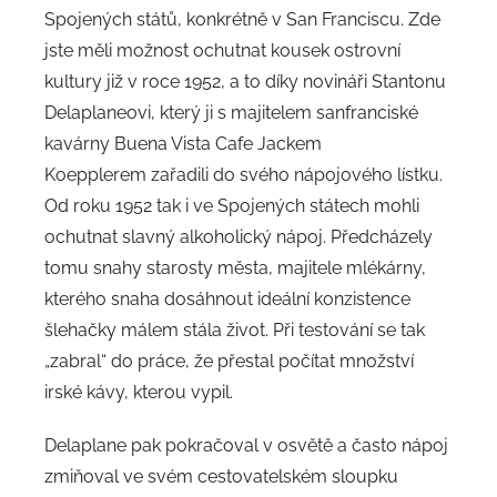
Spojených států, konkrétně v San Franciscu. Zde
jste měli možnost ochutnat kousek ostrovní
kultury již v roce 1952, a to díky novináři Stantonu
Delaplaneovi, který ji s majitelem sanfranciské
kavárny Buena Vista Cafe Jackem
Koepplerem zařadili do svého nápojového lístku.
Od roku 1952 tak i ve Spojených státech mohli
ochutnat slavný alkoholický nápoj. Předcházely
tomu snahy starosty města, majitele mlékárny,
kterého snaha dosáhnout ideální konzistence
šlehačky málem stála život. Při testování se tak
„zabral“ do práce, že přestal počítat množství
irské kávy, kterou vypil.
Delaplane pak pokračoval v osvětě a často nápoj
zmiňoval ve svém cestovatelském sloupku