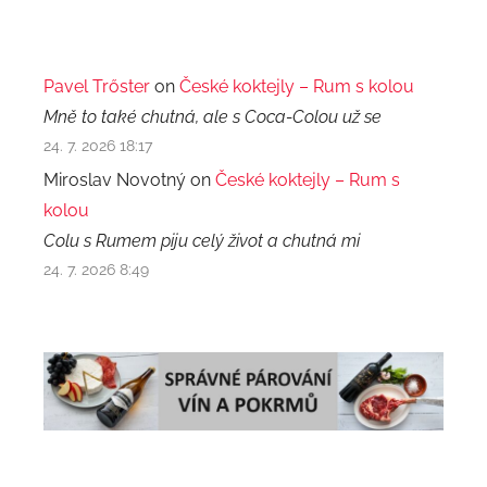
Pavel Trőster
on
České koktejly – Rum s kolou
Mně to také chutná, ale s Coca-Colou už se
24. 7. 2026 18:17
Miroslav Novotný on
České koktejly – Rum s
kolou
Colu s Rumem piju celý život a chutná mi
24. 7. 2026 8:49