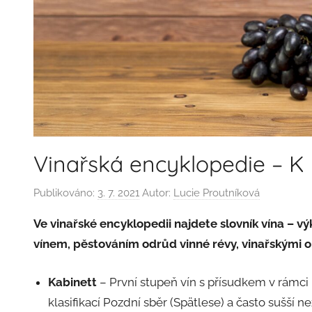
Vinařská encyklopedie – K
Publikováno:
3. 7. 2021
Autor:
Lucie Proutníková
Ve vinařské encyklopedii najdete slovník vína – v
vínem, pěstováním odrůd vinné révy, vinařskými o
Kabinett
– První stupeň vín s přísudkem v rámc
klasifikací Pozdní sběr (Spätlese) a často sušší ne