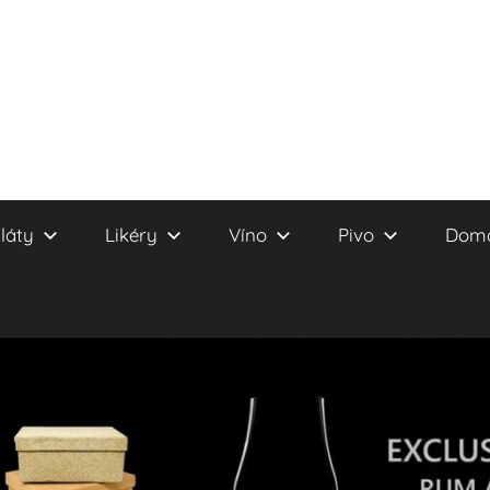
láty
Likéry
Víno
Pivo
Domá