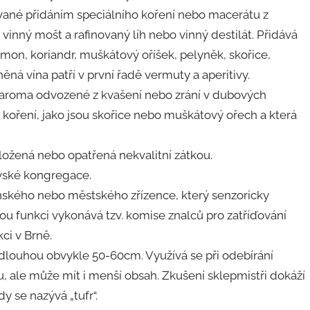
ované přidáním speciálního koření nebo macerátu z
vinný mošt a rafinovaný líh nebo vinný destilát. Přidává
damon, koriandr, muškátový oříšek, pelyněk, skořice,
něná vína patří v první řadě vermuty a aperitivy.
 aroma odvozené z kvašení nebo zrání v dubových
 koření, jako jsou skořice nebo muškátový ořech a která
ožená nebo opatřená nekvalitní zátkou.
vské kongregace.
nského nebo městského zřízence, který senzoricky
nou funkci vykonává tzv. komise znalců pro zatříďování
ci v Brně.
i dlouhou obvykle 50-60cm. Využívá se při odebírání
ru, ale může mít i menší obsah. Zkušení sklepmistři dokáží
y se nazývá „tufr“.