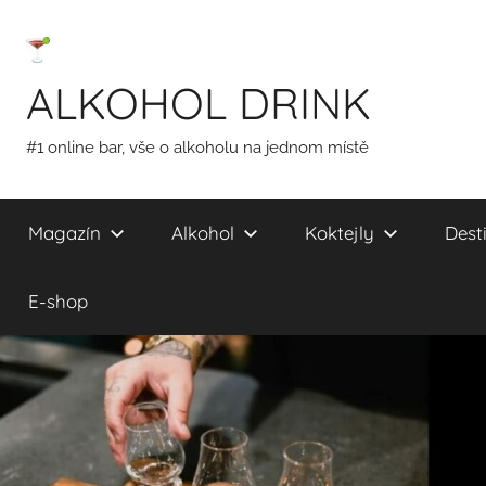
Přejít
k
obsahu
ALKOHOL DRINK
#1 online bar, vše o alkoholu na jednom místě
Magazín
Alkohol
Koktejly
Desti
E-shop