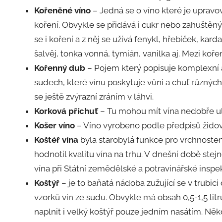
Kořeněné víno
– Jedná se o víno které je uprav
koření. Obvykle se přidává i cukr nebo zahuštěný 
se i koření a z něj se užívá fenykl, hřebíček, kar
šalvěj, tonka vonná, tymián, vanilka aj. Mezi koře
Kořenný dub
– Pojem který popisuje komplexní
sudech, které vínu poskytuje vůni a chuť různých
se ještě zvýrazní zráním v láhvi.
Korková příchuť
– Tu mohou mít vína nedobře ul
Košer víno
– Víno vyrobeno podle předpisů žido
Koštéř vína
byla starobylá funkce pro vrchnoste
hodnotil kvalitu vína na trhu. V dnešní době stej
vína při Státní zemědělské a potravinářské inspek
Koštýř
– je to baňatá nádoba zužující se v trubic
vzorků vín ze sudu. Obvykle má obsah 0,5-1,5 lit
naplnit i velký koštýř pouze jedním nasátím. Někd