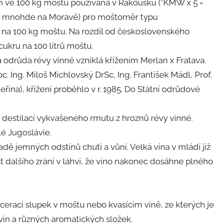
h ve 100 kg moštu používaná v Rakousku (°KMW x 5 =
e i mnohde na Moravě) pro moštoměr typu
 na 100 kg moštu. Na rozdíl od československého
kru na 100 litrů moštu.
 odrůda révy vinné vzniklá křížením Merlan x Fratava.
. Ing. Miloš Michlovský DrSc, Ing. František Mádl, Prof.
eřina), křížení proběhlo v r. 1985. Do Státní odrůdové
ý destilací vykvašeného rmutu z hroznů révy vinné.
lé Jugoslávie.
adě jemných odstínů chutí a vůní. Velká vína v mládí již
st dalšího zrání v láhvi, že víno nakonec dosáhne plného
eraci slupek v moštu nebo kvasícím víně, ze kterých je
vin a různých aromatických složek.