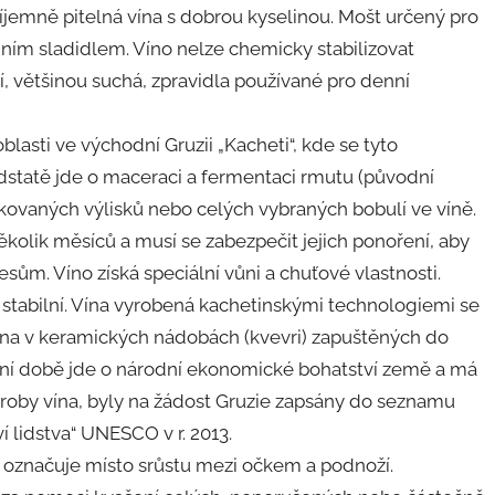
říjemně pitelná vína s dobrou kyselinou. Mošt určený pro
dním sladidlem. Víno nelze chemicky stabilizovat
hčí, většinou suchá, zpravidla používané pro denní
lasti ve východní Gruzii „Kacheti“, kde se tyto
 podstatě jde o maceraci a fermentaci rmutu (původní
ovaných výlisků nebo celých vybraných bobulí ve víně.
kolik měsíců a musí se zabezpečit jejich ponoření, aby
ům. Víno získá speciální vůni a chuťové vlastnosti.
ně stabilní. Vína vyrobená kachetinskými technologiemi se
vína v keramických nádobách (kvevri) zapuštěných do
nešní době jde o národní ekonomické bohatství země a má
výroby vína, byly na žádost Gruzie zapsány do seznamu
 lidstva“ UNESCO v r. 2013.
, označuje místo srůstu mezi očkem a podnoží.