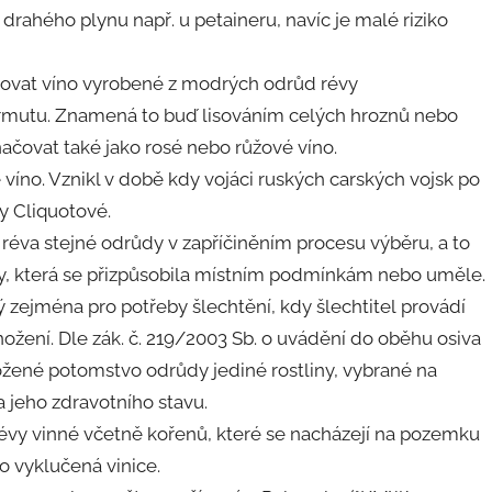
drahého plynu např. u petaineru, navíc je malé riziko
čovat víno vyrobené z modrých odrůd révy
í rmutu. Znamená to buď lisováním celých hroznů nebo
ačovat také jako rosé nebo růžové víno.
víno. Vznikl v době kdy vojáci ruských carských vojsk po
vy Cliquotové.
 réva stejné odrůdy v zapříčiněním procesu výběru, a to
vy, která se přizpůsobila místním podmínkám nebo uměle.
 zejména pro potřeby šlechtění, kdy šlechtitel provádí
žení. Dle zák. č. 219/2003 Sb. o uvádění do oběhu osiva
ožené potomstvo odrůdy jediné rostliny, vybrané na
 jeho zdravotního stavu.
évy vinné včetně kořenů, které se nacházejí na pozemku
 vyklučená vinice.