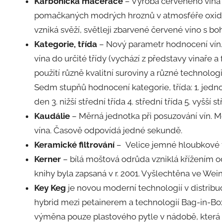
Karbonická macerace
– Výroba červeného vína
pomačkaných modrých hroznů v atmosféře oxidu u
vzniká svěží, světleji zbarvené červené víno s 
Kategorie, třída
– Nový parametr hodnocení vín. 
vína do určité třídy (vychází z představy vinaře 
použití různě kvalitní suroviny a různé technolog
Sedm stupňů hodnocení kategorie, třída: 1. jedn
den 3. nižší střední třída 4. střední třída 5. vyšší
Kaudálie
– Měrná jednotka při posuzování vín. M
vína. Časově odpovídá jedné sekundě.
Keramické filtrování
– Velice jemné hloubkové fil
Kerner
– bílá moštová odrůda vzniklá křížením od
knihy byla zapsaná v r. 2001. Vyšlechtěna ve We
Key Keg
je novou moderní technologií v distribuc
hybrid mezi petainerem a technologií Bag-in-Box
výměna pouze plastového pytle v nádobě, která se