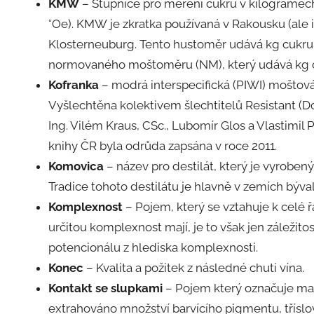
KMW
– Stupnice pro měření cukru v kilogramec
°Oe). KMW je zkratka používaná v Rakousku (al
Klosterneuburg. Tento hustoměr udává kg cukru
normovaného moštoměru (NM), který udává kg cu
Kofranka
– modrá interspecifická (PIWI) moštová
Vyšlechtěna kolektivem šlechtitelů Resistant (Doc
Ing. Vilém Kraus, CSc., Lubomír Glos a Vlastimil P
knihy ČR byla odrůda zapsána v roce 2011.
Komovica
– název pro destilát, který je vyroben
Tradice tohoto destilátu je hlavně v zemích býva
Komplexnost
– Pojem, který se vztahuje k celé ř
určitou komplexnost mají, je to však jen záležito
potencionálu z hlediska komplexnosti.
Konec
– Kvalita a požitek z následné chuti vína.
Kontakt se slupkami
– Pojem který označuje mac
extrahováno množství barvícího pigmentu, tříslo