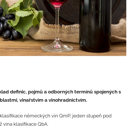
ýklad definic, pojmů a odborných termínů spojených s
blastmi, vinařstvím a vinohradnictvím.
i klasifikace německých vín QmP, jeden stupeň pod
ž vína klasifikace QbA.