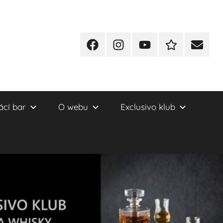
Facebook
Instagram
YT
Redakční
E-
kontakty
mail
cí bar
O webu
Exclusivo klub