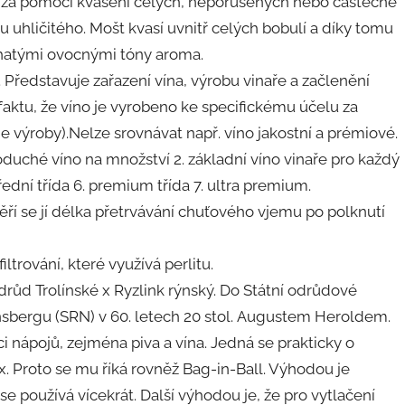
 za pomoci kvašení celých, neporušených nebo částečně
hličitého. Mošt kvasí uvnitř celých bobulí a díky tomu
bohatými ovocnými tóny aroma.
Představuje zařazení vína, výrobu vinaře a začlenění
a faktu, že víno je vyrobeno ke specifickému účelu za
ie výroby).Nelze srovnávat např. víno jakostní a prémiové.
oduché víno na množství 2. základní víno vinaře pro každý
 střední třída 6. premium třída 7. ultra premium.
ěří se jí délka přetrvávání chuťového vjemu po polknutí
trování, které využívá perlitu.
růd Trolínské x Ryzlink rýnský. Do Státní odrůdové
insbergu (SRN) v 60. letech 20 stol. Augustem Heroldem.
i nápojů, zejména piva a vína. Jedná se prakticky o
. Proto se mu říká rovněž Bag-in-Ball. Výhodou je
 používá vícekrát. Další výhodou je, že pro vytlačení