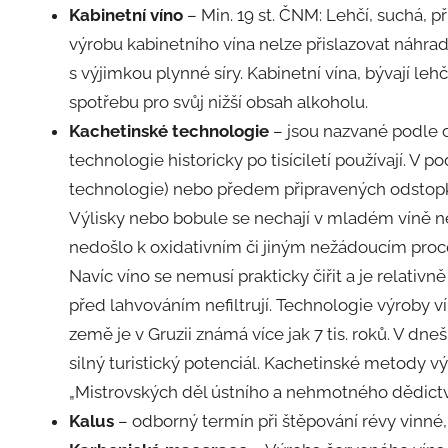
Kabinetní víno
– Min. 19 st. ČNM: Lehčí, suchá, p
výrobu kabinetního vína nelze přislazovat náhra
s výjimkou plynné síry. Kabinetní vína, bývají le
spotřebu pro svůj nižší obsah alkoholu.
Kachetinské technologie
– jsou nazvané podle ob
technologie historicky po tisíciletí používají. V
technologie) nebo předem připravených odstopk
Výlisky nebo bobule se nechají v mladém víně ně
nedošlo k oxidativním či jiným nežádoucím proces
Navíc víno se nemusí prakticky čiřit a je relativ
před lahvováním nefiltrují. Technologie výroby 
země je v Gruzii známá více jak 7 tis. roků. V d
silný turistický potenciál. Kachetinské metody 
„Mistrovských děl ústního a nehmotného dědictví
Kalus
– odborný termín při štěpování révy vinné