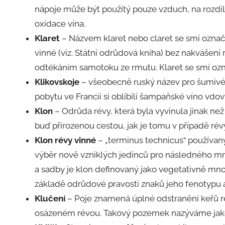
nápoje může být použitý pouze vzduch, na rozdíl 
oxidace vína.
Klaret
– Názvem klaret nebo claret se smí ozna
vinné (viz. Státní odrůdová kniha) bez nakvášen
odtékáním samotoku ze rmutu. Klaret se smí ozn
Klikovskoje
– všeobecně ruský název pro šumivé 
pobytu ve Francii si oblíbili šampaňské víno vdo
Klon
– Odrůda révy, která byla vyvinula jinak než
buď přirozenou cestou, jak je tomu v případě ré
Klon révy vinné
– „terminus technicus“ používaný
výběr nově vzniklých jedinců pro následného mno
a sadby je klon definovaný jako vegetativně mn
základě odrůdové pravosti znaků jeho fenotypu a
Klučení
– Poje znamená úplné odstranění keřů r
osázeném révou. Takový pozemek nazýváme jako