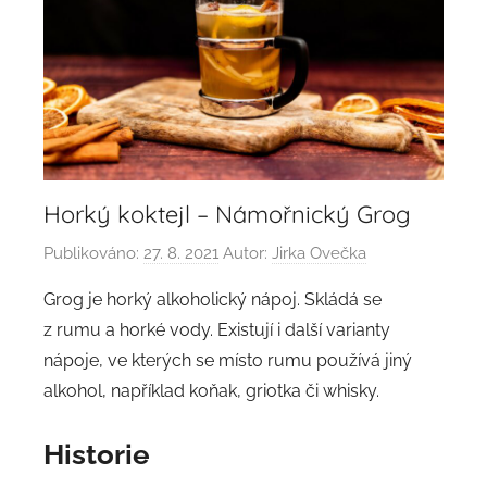
Horký koktejl – Námořnický Grog
Publikováno:
27. 8. 2021
Autor:
Jirka Ovečka
Grog je horký alkoholický nápoj. Skládá se
z rumu a horké vody. Existují i další varianty
nápoje, ve kterých se místo rumu používá jiný
alkohol, například koňak, griotka či whisky.
Historie