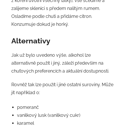
z koření uvolní všechny látky), vše scedíme a
zalijeme sklenici s předem nalitým rumem.
Osladíme podle chuti a přidáme citron.
Konzumuje dokud je horký.
Alternativy
Jak už bylo uvedeno výše, alkohol lze
alternativně použít i jiný, záleží především na
chuťových preferencích a aktuální dostupnosti.
Rovněž tak lze použít i jiné ostatní suroviny. Může
jít například o:
pomeranč
vanilkový lusk (vanilkový cukr)
karamel