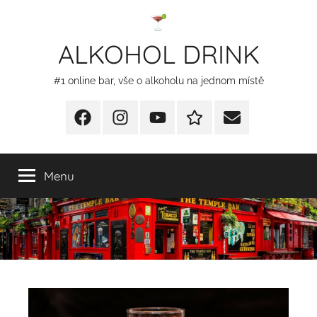
Přejít
k
ALKOHOL DRINK
obsahu
#1 online bar, vše o alkoholu na jednom místě
Facebook
Instagram
YT
Redakční
E-
kontakty
mail
Menu