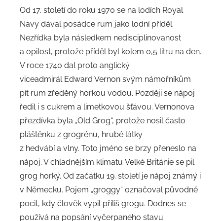
Od 17. století do roku 1970 se na lodích Royal
Navy dával posádce rum jako lodní příděl.
Nezřídka byla následkem nedisciplinovanost
a opilost, protože příděl byl kolem 0,5 litru na den.
V roce 1740 dal proto anglický
viceadmirál Edward Vernon svým námořníkům
pít rum zředěný horkou vodou. Později se nápoj
ředil i s cukrem a limetkovou šťávou. Vernonova
přezdívka byla „Old Grog“, protože nosil často
pláštěnku z grogrénu, hrubé látky
z hedvábí a vlny. Toto jméno se brzy přeneslo na
nápoj. V chladnějším klimatu Velké Británie se pil
grog horký. Od začátku 19. století je nápoj známý i
v Německu. Pojem „groggy“ označoval původně
pocit, kdy člověk vypil příliš grogu. Dodnes se
používá na popsání vyčerpaného stavu.