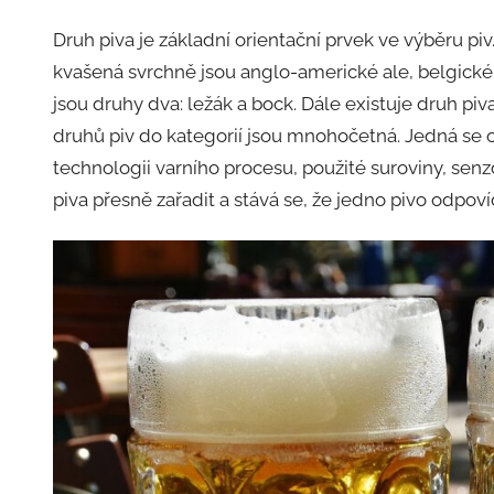
Druh piva je základní orientační prvek ve výběru piv
kvašená svrchně jsou anglo-americké ale, belgické 
jsou druhy dva: ležák a bock. Dále existuje druh piv
druhů piv do kategorií jsou mnohočetná. Jedná se o 
technologii varního procesu, použité suroviny, senz
piva přesně zařadit a stává se, že jedno pivo odpo