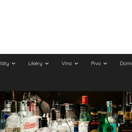
láty
Likéry
Víno
Pivo
Domá