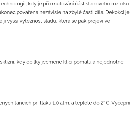
technologii, kdy je při rmutování část sladového roztoku
konec povařena nezávisle na zbylé části díla. Dekokci je
 jí vyšší výtěžnost sladu, která se pak projeví ve
 sklizni, kdy obilky ječmene klíčí pomalu a nejednotně
ých tancích při tlaku 1,0 atm. a teplotě do 2° C. Výčepní