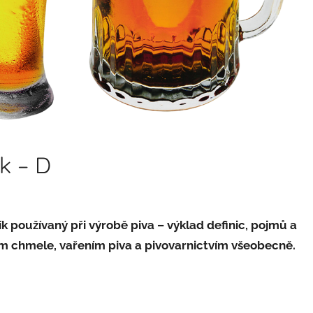
k – D
k používaný při výrobě piva – výklad definic, pojmů a
m chmele, vařením piva a pivovarnictvím všeobecně.