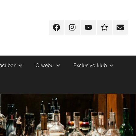
Facebook
Instagram
YT
Redakční
E-
kontakty
mail
cí bar
O webu
Exclusivo klub