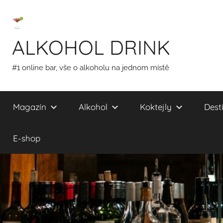
Přejít
k
obsahu
ALKOHOL DRINK
#1 online bar, vše o alkoholu na jednom místě
Magazín
Alkohol
Koktejly
Desti
E-shop