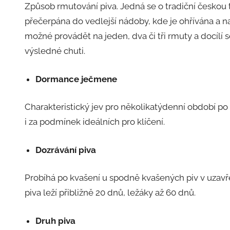
Způsob rmutování piva. Jedná se o tradiční českou 
přečerpána do vedlejší nádoby, kde je ohřívána a na
možné provádět na jeden, dva či tři rmuty a docílí se
výsledné chuti.
Dormance ječmene
Charakteristický jev pro několikatýdenní období po
i za podmínek ideálních pro klíčení.
Dozrávání piva
Probíhá po kvašení u spodně kvašených piv v uzavřen
piva leží přibližně 20 dnů, ležáky až 60 dnů.
Druh piva