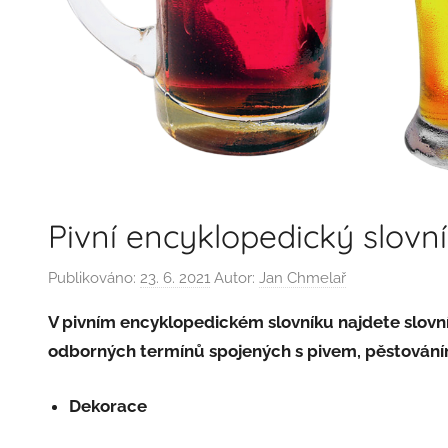
Pivní encyklopedický slovní
Publikováno:
23. 6. 2021
Autor:
Jan Chmelař
V pivním encyklopedickém slovníku najdete slovní
odborných termínů spojených s pivem, pěstování
Dekorace