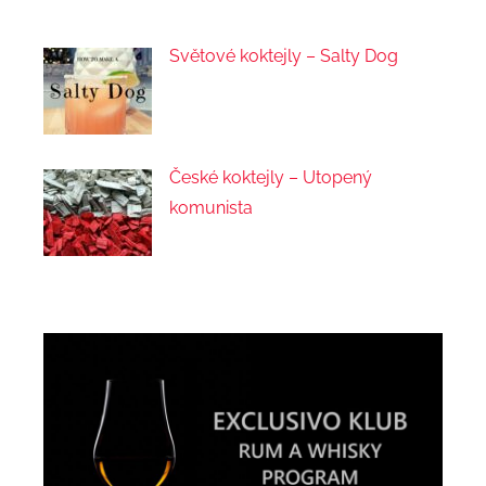
Světové koktejly – Salty Dog
České koktejly – Utopený
komunista