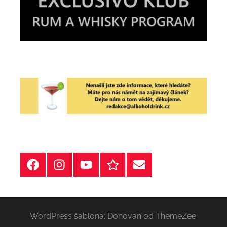
Facebook
Instagram
YT
Redakční
E-
kontakty
mail
WordPress šablona: Donovan od ThemeZee.