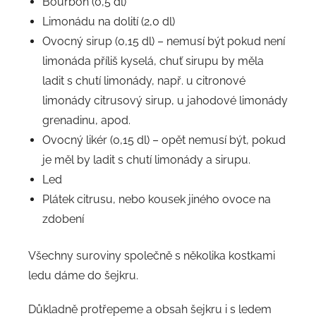
Bourbon (0,5 dl)
Limonádu na dolití (2,0 dl)
Ovocný sirup (0,15 dl) – nemusí být pokud není
limonáda příliš kyselá, chuť sirupu by měla
ladit s chutí limonády, např. u citronové
limonády citrusový sirup, u jahodové limonády
grenadinu, apod.
Ovocný likér (0,15 dl) – opět nemusí být, pokud
je měl by ladit s chutí limonády a sirupu.
Led
Plátek citrusu, nebo kousek jiného ovoce na
zdobení
Všechny suroviny společně s několika kostkami
ledu dáme do šejkru.
Důkladně protřepeme a obsah šejkru i s ledem