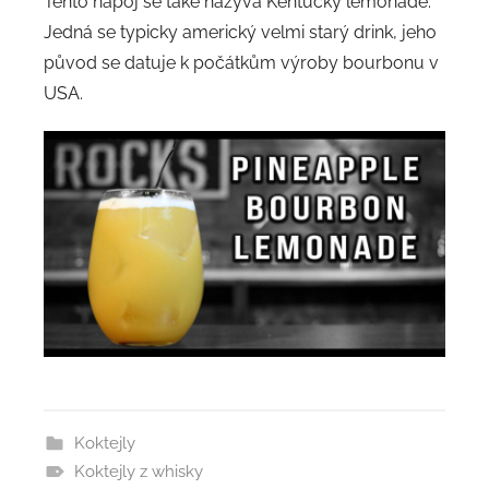
Tento nápoj se také nazývá Kentucky lemonade.
Jedná se typicky americký velmi starý drink, jeho
původ se datuje k počátkům výroby bourbonu v
USA.
Koktejly
Koktejly z whisky