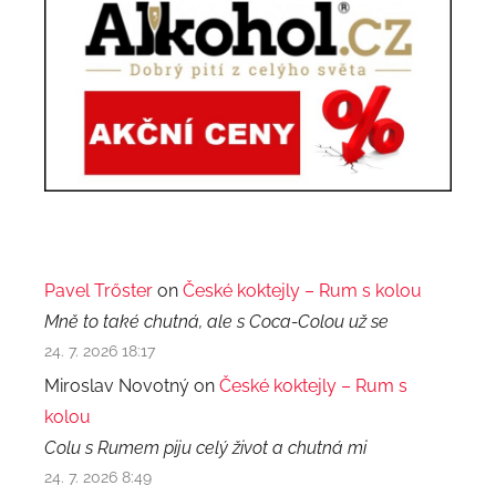
Pavel Trőster
on
České koktejly – Rum s kolou
Mně to také chutná, ale s Coca-Colou už se
24. 7. 2026 18:17
Miroslav Novotný on
České koktejly – Rum s
kolou
Colu s Rumem piju celý život a chutná mi
24. 7. 2026 8:49