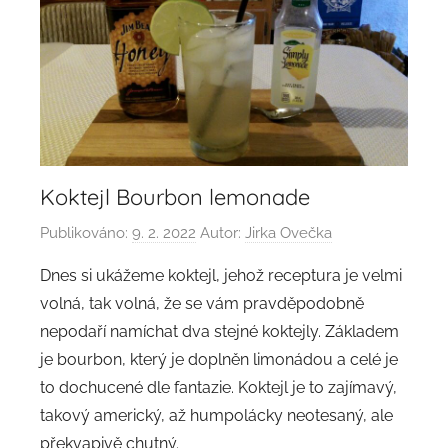
Koktejl Bourbon lemonade
Publikováno:
9. 2. 2022
Autor:
Jirka Ovečka
Dnes si ukážeme koktejl, jehož receptura je velmi
volná, tak volná, že se vám pravděpodobně
nepodaří namíchat dva stejné koktejly. Základem
je bourbon, který je doplněn limonádou a celé je
to dochucené dle fantazie. Koktejl je to zajímavý,
takový americký, až humpolácky neotesaný, ale
překvapivě chutný.