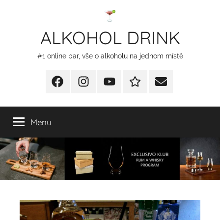
Přejít
k
ALKOHOL DRINK
obsahu
#1 online bar, vše o alkoholu na jednom místě
Facebook
Instagram
YT
Redakční
E-
kontakty
mail
Menu