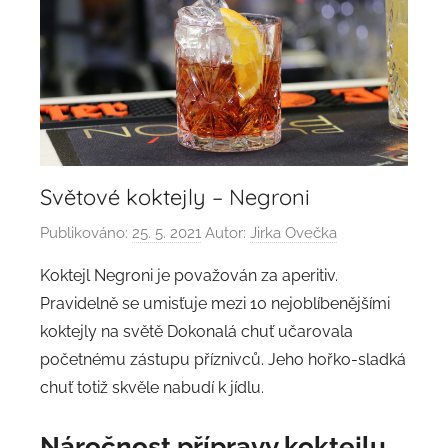
Světové koktejly – Negroni
Publikováno:
25. 5. 2021
Autor:
Jirka Ovečka
Koktejl Negroni je považován za aperitiv.
Pravidelně se umisťuje mezi 10 nejoblíbenějšími
koktejly na světě Dokonalá chuť učarovala
početnému zástupu příznivců. Jeho hořko-sladká
chuť totiž skvěle nabudí k jídlu.
Náročnost přípravy
koktejlu