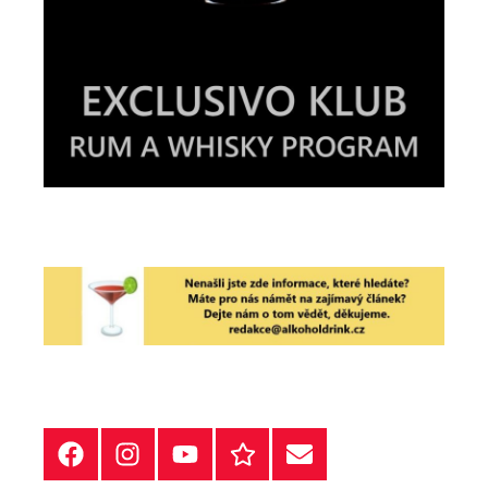
Facebook
Instagram
YT
Redakční
E-
kontakty
mail