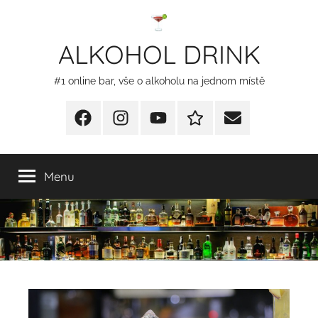
Přejít
k
ALKOHOL DRINK
obsahu
#1 online bar, vše o alkoholu na jednom místě
Facebook
Instagram
YT
Redakční
E-
kontakty
mail
Menu