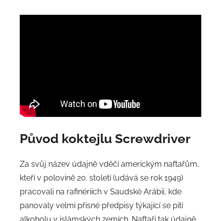
Původ
koktejlu Screwdriver
Za svůj název údajně vděčí americkým naftařům,
kteří v polovině 20. století (udává se rok 1949)
pracovali na rafinériích v Saudské Arábii, kde
panovaly velmi přísné předpisy týkající se pití
alkoholu v islámských zemích. Naftaři tak údajně