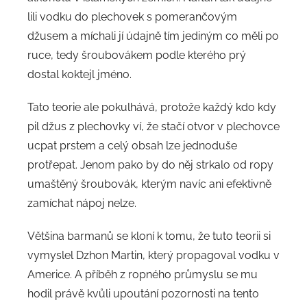
lili vodku do plechovek s pomerančovým
džusem a míchali jí údajně tím jediným co měli po
ruce, tedy šroubovákem podle kterého prý
dostal koktejl jméno.
Tato teorie ale pokulhává, protože každý kdo kdy
pil džus z plechovky ví, že stačí otvor v plechovce
ucpat prstem a celý obsah lze jednoduše
protřepat. Jenom pako by do něj strkalo od ropy
umaštěný šroubovák, kterým navíc ani efektivně
zamíchat nápoj nelze.
Většina barmanů se kloní k tomu, že tuto teorii si
vymyslel Dzhon Martin, který propagoval vodku v
Americe. A příběh z ropného průmyslu se mu
hodil právě kvůli upoutání pozornosti na tento