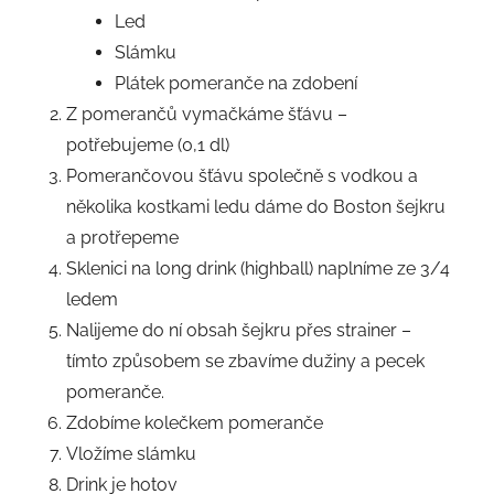
Led
Slámku
Plátek pomeranče na zdobení
Z pomerančů vymačkáme šťávu –
potřebujeme (0,1 dl)
Pomerančovou šťávu společně s vodkou a
několika kostkami ledu dáme do Boston šejkru
a protřepeme
Sklenici na long drink (highball) naplníme ze 3/4
ledem
Nalijeme do ní obsah šejkru přes strainer –
tímto způsobem se zbavíme dužiny a pecek
pomeranče.
Zdobíme kolečkem pomeranče
Vložíme slámku
Drink je hotov