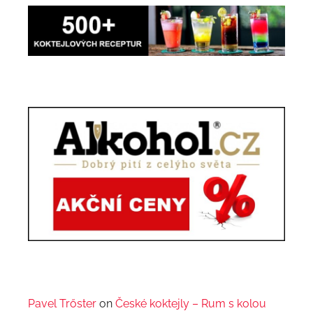
Pavel Trőster
on
České koktejly – Rum s kolou