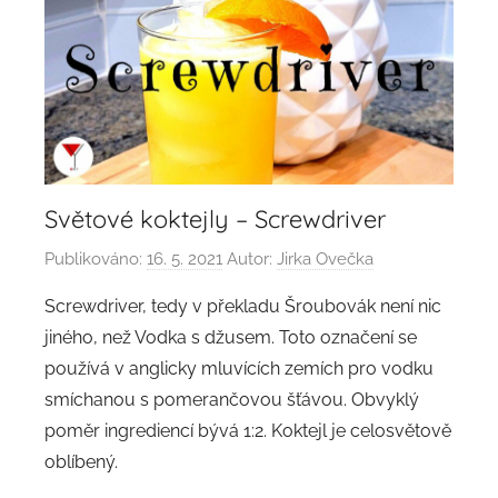
Světové koktejly – Screwdriver
Publikováno:
16. 5. 2021
Autor:
Jirka Ovečka
Screwdriver, tedy v překladu Šroubovák není nic
jiného, než Vodka s džusem. Toto označení se
používá v anglicky mluvících zemích pro vodku
smíchanou s pomerančovou šťávou. Obvyklý
poměr ingrediencí bývá 1:2. Koktejl je celosvětově
oblíbený.