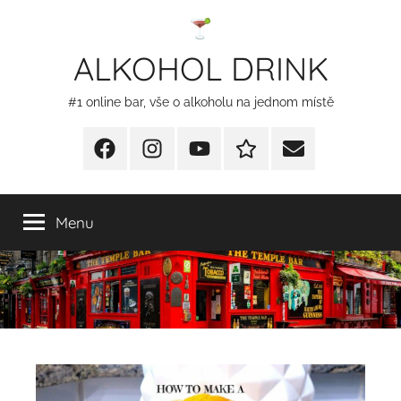
Přejít
k
ALKOHOL DRINK
obsahu
#1 online bar, vše o alkoholu na jednom místě
Facebook
Instagram
YT
Redakční
E-
kontakty
mail
Menu