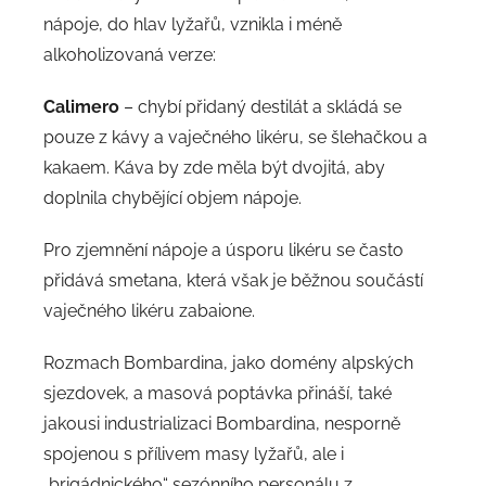
nápoje, do hlav lyžařů, vznikla i méně
alkoholizovaná verze:
Calimero
– chybí přidaný destilát a skládá se
pouze z kávy a vaječného likéru, se šlehačkou a
kakaem. Káva by zde měla být dvojitá, aby
doplnila chybějící objem nápoje.
Pro zjemnění nápoje a úsporu likéru se často
přidává smetana, která však je běžnou součástí
vaječného likéru zabaione.
Rozmach Bombardina, jako domény alpských
sjezdovek, a masová poptávka přináší, také
jakousi industrializaci Bombardina, nesporně
spojenou s přílivem masy lyžařů, ale i
„brigádnického“ sezónního personálu z