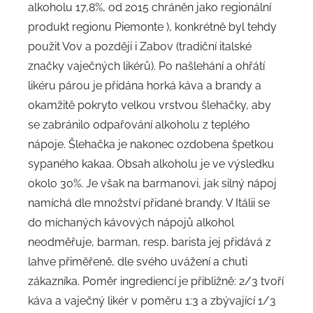
alkoholu 17,8%, od 2015 chráněn jako regionální
produkt regionu Piemonte ), konkrétně byl tehdy
použit Vov a později i Zabov (tradiční italské
značky vaječných likérů). Po našlehání a ohřátí
likéru párou je přidána horká káva a brandy a
okamžitě pokryto velkou vrstvou šlehačky, aby
se zabránilo odpařování alkoholu z teplého
nápoje. Šlehačka je nakonec ozdobena špetkou
sypaného kakaa. Obsah alkoholu je ve výsledku
okolo 30%. Je však na barmanovi, jak silný nápoj
namíchá dle množství přidané brandy. V Itálii se
do míchaných kávových nápojů alkohol
neodměřuje, barman, resp. barista jej přidává z
lahve přiměřeně, dle svého uvážení a chuti
zákazníka. Poměr ingrediencí je přibližně: 2/3 tvoří
káva a vaječný likér v poměru 1:3 a zbývající 1/3