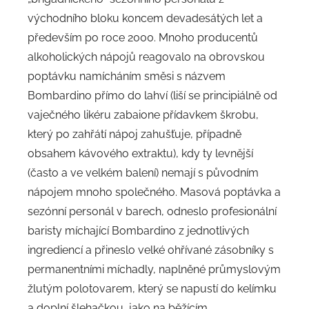
východního bloku koncem devadesátých let a
především po roce 2000. Mnoho producentů
alkoholických nápojů reagovalo na obrovskou
poptávku namícháním směsi s názvem
Bombardino přímo do lahví (liší se principiálně od
vaječného likéru zabaione přídavkem škrobu,
který po zahřátí nápoj zahušťuje, případně
obsahem kávového extraktu), kdy ty levnější
(často a ve velkém balení) nemají s původním
nápojem mnoho společného. Masová poptávka a
sezónní personál v barech, odneslo profesionální
baristy míchající Bombardino z jednotlivých
ingrediencí a přineslo velké ohřívané zásobníky s
permanentními míchadly, naplněné průmyslovým
žlutým polotovarem, který se napustí do kelímku
a doplní šlehačkou, jako na běžícím