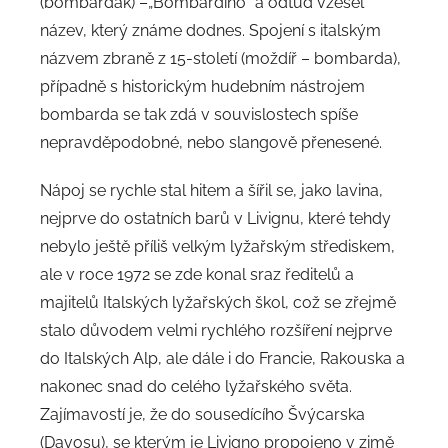
(bombarďák) –„Bombardino“ a odtud vzešel
název, který známe dodnes. Spojení s italským
názvem zbraně z 15-století (moždíř – bombarda),
případně s historickým hudebním nástrojem
bombarda se tak zdá v souvislostech spíše
nepravděpodobné, nebo slangově přenesené.
Nápoj se rychle stal hitem a šířil se, jako lavina,
nejprve do ostatních barů v Livignu, které tehdy
nebylo ještě příliš velkým lyžařským střediskem,
ale v roce 1972 se zde konal sraz ředitelů a
majitelů Italských lyžařských škol, což se zřejmě
stalo důvodem velmi rychlého rozšíření nejprve
do Italských Alp, ale dále i do Francie, Rakouska a
nakonec snad do celého lyžařského světa.
Zajímavostí je, že do sousedícího Švýcarska
(Davosu), se kterým je Livigno propojeno v zimě