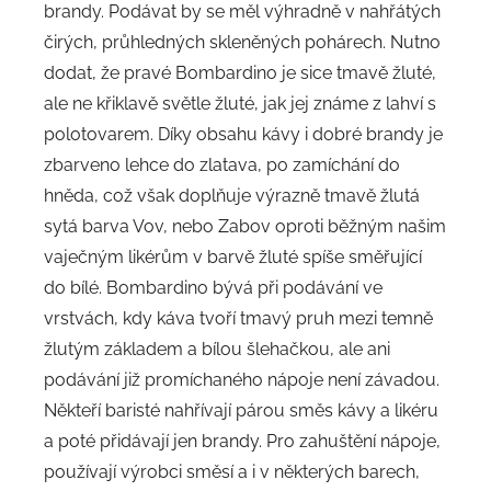
brandy. Podávat by se měl výhradně v nahřátých
čirých, průhledných skleněných pohárech. Nutno
dodat, že pravé Bombardino je sice tmavě žluté,
ale ne křiklavě světle žluté, jak jej známe z lahví s
polotovarem. Díky obsahu kávy i dobré brandy je
zbarveno lehce do zlatava, po zamíchání do
hněda, což však doplňuje výrazně tmavě žlutá
sytá barva Vov, nebo Zabov oproti běžným našim
vaječným likérům v barvě žluté spíše směřující
do bílé. Bombardino bývá při podávání ve
vrstvách, kdy káva tvoří tmavý pruh mezi temně
žlutým základem a bílou šlehačkou, ale ani
podávání již promíchaného nápoje není závadou.
Někteří baristé nahřívají párou směs kávy a likéru
a poté přidávají jen brandy. Pro zahuštění nápoje,
používají výrobci směsí a i v některých barech,