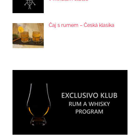
Čaj s rumem – Česká klasika