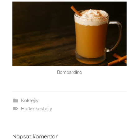
Bombardino
Koktejly
Horké koktejly
Napsat komentář