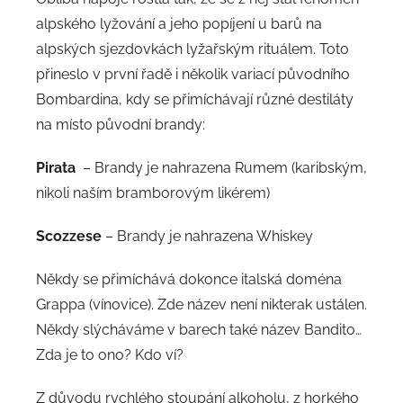
alpského lyžování a jeho popíjení u barů na
alpských sjezdovkách lyžařským rituálem. Toto
přineslo v první řadě i několik variací původního
Bombardina, kdy se přimíchávají různé destiláty
na místo původní brandy:
Pirata
– Brandy je nahrazena Rumem (karibským,
nikoli naším bramborovým likérem)
Scozzese
– Brandy je nahrazena Whiskey
Někdy se přimíchává dokonce italská doména
Grappa (vínovice). Zde název není nikterak ustálen.
Někdy slýcháváme v barech také název Bandito…
Zda je to ono? Kdo ví?
Z důvodu rychlého stoupání alkoholu, z horkého