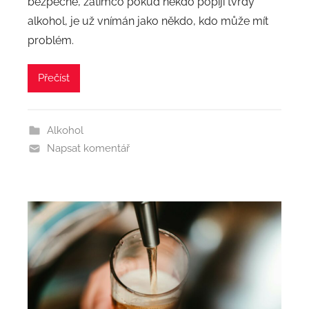
bezpečné, zatímco pokud někdo popíjí tvrdý
alkohol, je už vnímán jako někdo, kdo může mít
problém.
Přečíst
Alkohol
Napsat komentář