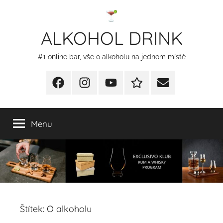
Přejít
k
ALKOHOL DRINK
obsahu
#1 online bar, vše o alkoholu na jednom místě
Facebook
Instagram
YT
Redakční
E-
kontakty
mail
Menu
Štítek:
O alkoholu