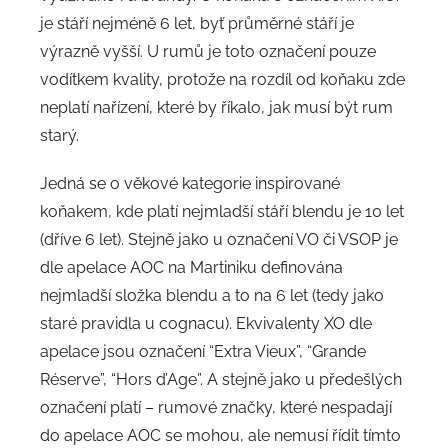
je stáří nejméně 6 let, byť průměrné stáří je
výrazně vyšší. U rumů je toto označení pouze
vodítkem kvality, protože na rozdíl od koňaku zde
neplatí nařízení, které by říkalo, jak musí být rum
starý.
Jedná se o věkové kategorie inspirované
koňakem, kde platí nejmladší stáří blendu je 10 let
(dříve 6 let). Stejně jako u označení VO či VSOP je
dle apelace AOC na Martiniku definována
nejmladší složka blendu a to na 6 let (tedy jako
staré pravidla u cognacu). Ekvivalenty XO dle
apelace jsou označení “Extra Vieux”, “Grande
Réserve”, “Hors d’Age”. A stejně jako u předešlých
označení platí – rumové značky, které nespadají
do apelace AOC se mohou, ale nemusí řídit tímto