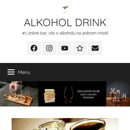
Přejít
k
ALKOHOL DRINK
obsahu
#1 online bar, vše o alkoholu na jednom místě
Facebook
Instagram
YT
Redakční
E-
kontakty
mail
Menu