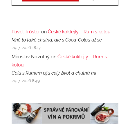
Pavel Trőster
on
České koktejly – Rum s kolou
Mně to také chutná, ale s Coca-Colou už se
24. 7. 2026 18:17
Miroslav Novotný on
České koktejly – Rum s
kolou
Colu s Rumem piju celý život a chutná mi
24. 7. 2026 8:49