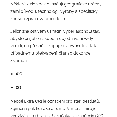
Některé z nich pak označují geografické určení,
zemi původu, technologii výroby a specifický
způsob zpracování produktů.
Jejich znalost vám usnadní výběr alkoholu tak,
abyste při jeho nákupu a objednávání vždy
věděli, co přesně si kupujete a vyhnuli se tak
případnému překvapení, či snad dokonce
zklamání.
X.O.
XO
Neboli Extra Old je označení pro stáří destilátů,
zejména pak koňaků a rumů. V menší míře je
využíváno i u brandy. U koňaků s označením X.O.