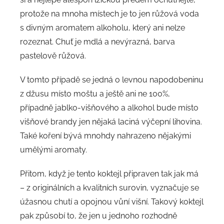
protože na mnoha místech je to jen růžová voda
s divným aromatem alkoholu, který ani nelze
rozeznat. Chuť je mdlá a nevýrazná, barva
pastelově růžová.
V tomto případě se jedná o levnou napodobeninu
z džusu místo moštu a ještě ani ne 100%,
případně jablko-višňového a alkohol bude místo
višňové brandy jen nějaká laciná výčepní lihovina.
Také koření bývá mnohdy nahrazeno nějakými
umělými aromaty.
Přitom, když je tento koktejl připraven tak jak má
– z originálních a kvalitních surovin, vyznačuje se
úžasnou chutí a opojnou vůní višní. Takový koktejl
pak způsobí to, že jen u jednoho rozhodně