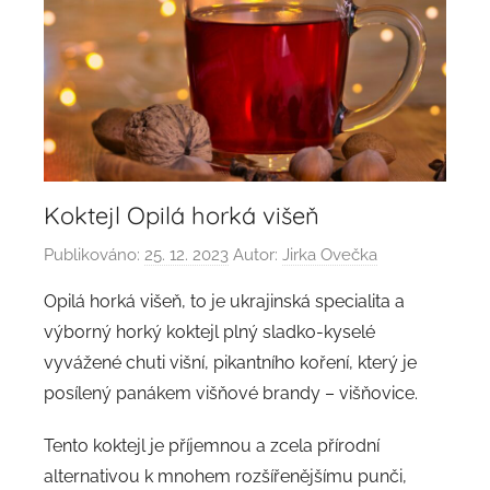
Koktejl Opilá horká višeň
Publikováno:
25. 12. 2023
Autor:
Jirka Ovečka
Opilá horká višeň, to je ukrajinská specialita a
výborný horký koktejl plný sladko-kyselé
vyvážené chuti višní, pikantního koření, který je
posílený panákem višňové brandy – višňovice.
Tento koktejl je příjemnou a zcela přírodní
alternativou k mnohem rozšířenějšímu punči,