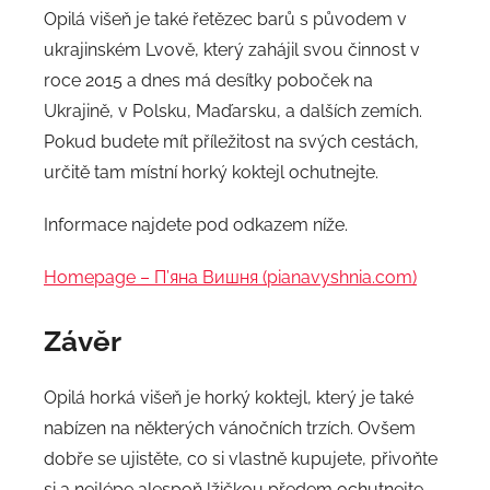
Opilá višeň je také řetězec barů s původem v
ukrajinském Lvově, který zahájil svou činnost v
roce 2015 a dnes má desítky poboček na
Ukrajině, v Polsku, Maďarsku, a dalších zemích.
Pokud budete mít příležitost na svých cestách,
určitě tam místní horký koktejl ochutnejte.
Informace najdete pod odkazem níže.
Homepage – П’яна Вишня (pianavyshnia.com)
Závěr
Opilá horká višeň je horký koktejl, který je také
nabízen na některých vánočních trzích. Ovšem
dobře se ujistěte, co si vlastně kupujete, přivoňte
si a nejlépe alespoň lžičkou předem ochutnejte,