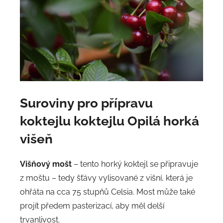
Suroviny
pro přípravu
koktejlu koktejlu Opilá horká
višeň
Višňový mošt
– tento horký koktejl se připravuje
z moštu – tedy šťávy vylisované z višní, která je
ohřáta na cca 75 stupňů Celsia. Most může také
projít předem pasterizací, aby měl delší
trvanlivost.