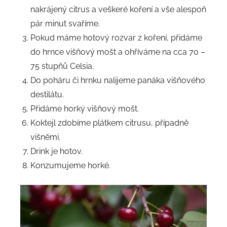
nakrájený citrus a veškeré koření a vše alespoň
pár minut svaříme.
Pokud máme hotový rozvar z koření, přidáme
do hrnce višňový mošt a ohříváme na cca 70 –
75 stupňů Celsia.
Do poháru či hrnku nalijeme panáka višňového
destilátu.
Přidáme horký višňový mošt.
Koktejl zdobíme plátkem citrusu, případně
višněmi.
Drink je hotov.
Konzumujeme horké.