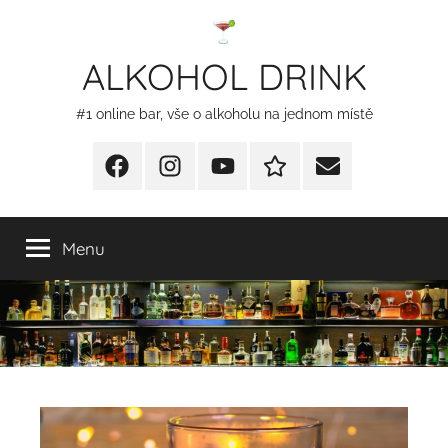
Přejít
k
ALKOHOL DRINK
obsahu
#1 online bar, vše o alkoholu na jednom místě
Facebook
Instagram
YT
Redakční
E-
kontakty
mail
Menu