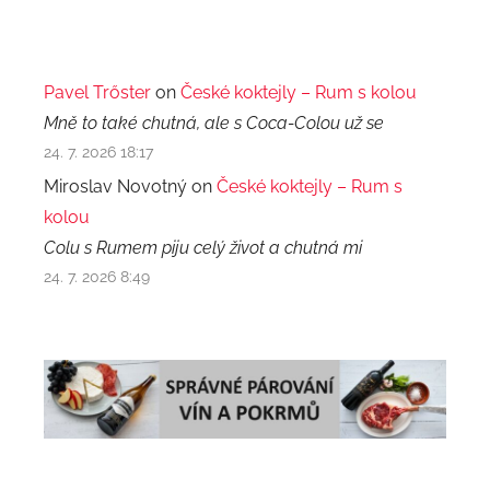
Pavel Trőster
on
České koktejly – Rum s kolou
Mně to také chutná, ale s Coca-Colou už se
24. 7. 2026 18:17
Miroslav Novotný on
České koktejly – Rum s
kolou
Colu s Rumem piju celý život a chutná mi
24. 7. 2026 8:49