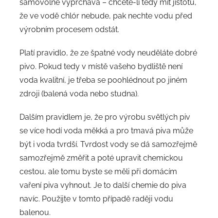
samovolně vyprchává – chcete-li tedy mít jistotu,
že ve vodě chlór nebude, pak nechte vodu před
výrobním procesem odstát.
Platí pravidlo, že ze špatné vody neuděláte dobré
pivo. Pokud tedy v místě vašeho bydliště není
voda kvalitní, je třeba se poohlédnout po jiném
zdroji (balená voda nebo studna).
Dalším pravidlem je, že pro výrobu světlých piv
se více hodí voda měkká a pro tmavá piva může
být i voda tvrdší. Tvrdost vody se dá samozřejmě
samozřejmě změřit a poté upravit chemickou
cestou, ale tomu byste se měli při domácím
vaření piva vyhnout. Je to další chemie do piva
navíc. Použijte v tomto případě raději vodu
balenou.