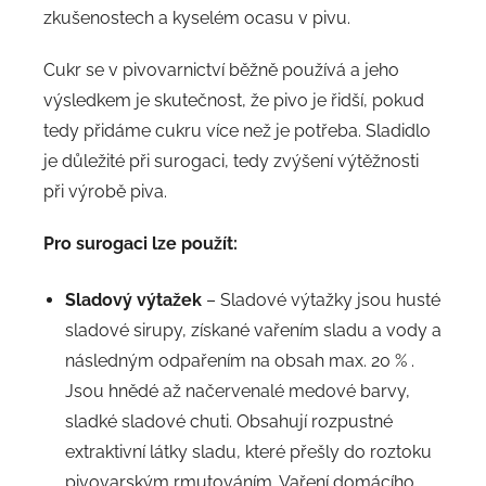
zkušenostech a kyselém ocasu v pivu.
Cukr se v pivovarnictví běžně používá a jeho
výsledkem je skutečnost, že pivo je řidší, pokud
tedy přidáme cukru více než je potřeba. Sladidlo
je důležité při surogaci, tedy zvýšení výtěžnosti
při výrobě piva.
Pro surogaci lze použít:
Sladový výtažek
– Sladové výtažky jsou husté
sladové sirupy, získané vařením sladu a vody a
následným odpařením na obsah max. 20 % .
Jsou hnědé až načervenalé medové barvy,
sladké sladové chuti. Obsahují rozpustné
extraktivní látky sladu, které přešly do roztoku
pivovarským rmutováním. Vaření domácího