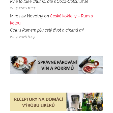
Mně to také chutná, ale s Coca-Colou už se
24. 7. 2026 18:17
Miroslav Novotný on
České koktejly – Rum s
kolou
Colu s Rumem piju celý život a chutná mi
24. 7. 2026 8:49