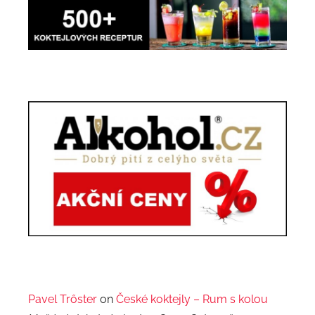
Pavel Trőster
on
České koktejly – Rum s kolou