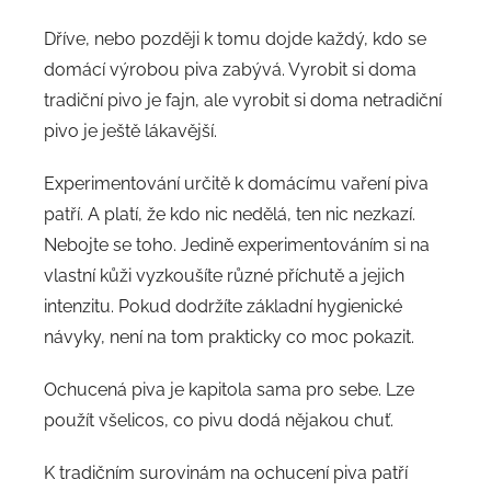
Dříve, nebo později k tomu dojde každý, kdo se
domácí výrobou piva zabývá. Vyrobit si doma
tradiční pivo je fajn, ale vyrobit si doma netradiční
pivo je ještě lákavější.
Experimentování určitě k domácímu vaření piva
patří. A platí, že kdo nic nedělá, ten nic nezkazí.
Nebojte se toho. Jedině experimentováním si na
vlastní kůži vyzkoušíte různé příchutě a jejich
intenzitu. Pokud dodržíte základní hygienické
návyky, není na tom prakticky co moc pokazit.
Ochucená piva je kapitola sama pro sebe. Lze
použít všelicos, co pivu dodá nějakou chuť.
K tradičním surovinám na ochucení piva patří