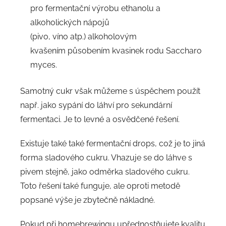
pro fermentační výrobu ethanolu a
alkoholických nápojů
(pivo, víno atp.) alkoholovým
kvašením působením kvasinek rodu Saccharo
myces.
Samotný cukr však můžeme s úspěchem použít
např. jako sypání do láhví pro sekundární
fermentaci. Je to levné a osvědčené řešení.
Existuje také také fermentační drops, což je to jiná
forma sladového cukru. Vhazuje se do láhve s
pivem stejně, jako odměrka sladového cukru.
Toto řešení také funguje, ale oproti metodě
popsané výše je zbytečně nákladné.
Pokud při homebrewingu upřednostňujete kvalitu