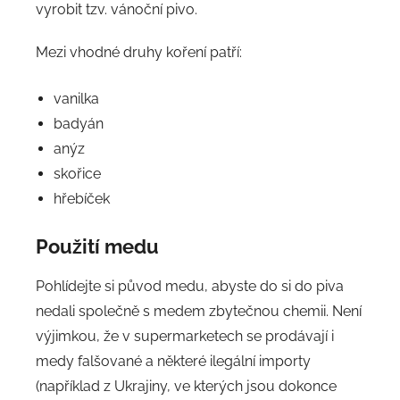
vyrobit tzv. vánoční pivo.
Mezi vhodné druhy koření patří:
vanilka
badyán
anýz
skořice
hřebíček
Použití medu
Pohlídejte si původ medu, abyste do si do piva
nedali společně s medem zbytečnou chemii. Není
výjimkou, že v supermarketech se prodávají i
medy falšované a některé ilegální importy
(například z Ukrajiny, ve kterých jsou dokonce