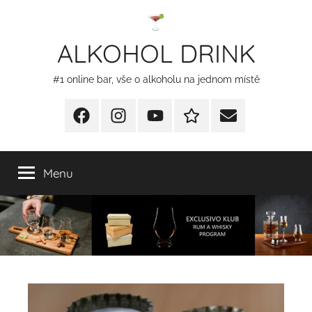
Přejít
k
ALKOHOL DRINK
obsahu
#1 online bar, vše o alkoholu na jednom místě
Facebook
Instagram
YT
Redakční
E-
kontakty
mail
Menu