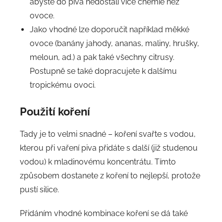
abyste do piva nedostali více chemie než
ovoce.
Jako vhodné lze doporučit například měkké
ovoce (banány jahody, ananas, maliny, hrušky,
meloun, ad.) a pak také všechny citrusy.
Postupně se také dopracujete k dalšímu
tropickému ovoci.
Použití koření
Tady je to velmi snadné – koření svařte s vodou,
kterou při vaření piva přidáte s další (již studenou
vodou) k mladinovému koncentrátu. Tímto
způsobem dostanete z koření to nejlepší, protože
pustí silice.
Přidáním vhodné kombinace koření se dá také