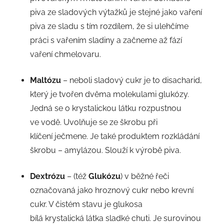
piva ze sladových výtažků je stejné jako vaření
piva ze sladu s tím rozdílem, že si ulehčíme
práci s vařením sladiny a začneme až fází
vaření chmelovaru.
Maltózu
– neboli sladový cukr je to disacharid,
který je tvořen dvěma molekulami glukózy.
Jedná se o krystalickou látku rozpustnou
ve vodě. Uvolňuje se ze škrobu při
klíčení ječmene. Je také produktem rozkládání
škrobu – amylázou. Slouží k výrobě piva.
Dextrózu
– (též
Glukózu
) v běžné řeči
označovaná jako hroznový cukr nebo krevní
cukr. V čistém stavu je glukosa
bílá krystalická látka sladké chuti. Je surovinou