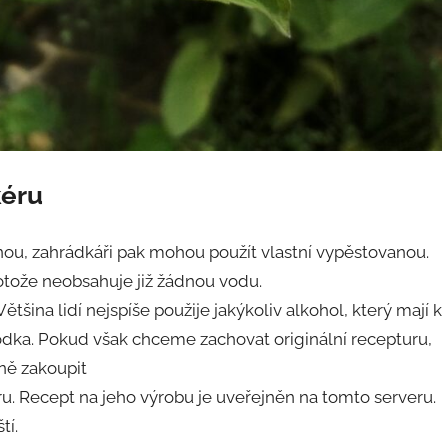
kéru
, zahrádkáři pak mohou použít vlastní vypěstovanou.
protože neobsahuje již žádnou vodu.
ina lidí nejspíše použije jakýkoliv alkohol, který mají k
vodka. Pokud však chceme zachovat originální recepturu,
žně zakoupit
éru. Recept na jeho výrobu je uveřejněn na tomto serveru.
tí.