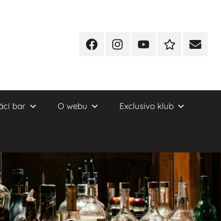
Facebook
Instagram
YT
Redakční
E-
kontakty
mail
cí bar
O webu
Exclusivo klub