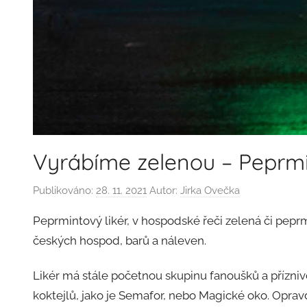
Vyrábíme zelenou – Peprmi
Publikováno:
28. 11. 2021
Autor:
Jirka Ovečka
Peprmintový likér, v hospodské řeči zelená či pepr
českých hospod, barů a náleven.
Likér má stále početnou skupinu fanoušků a přízniv
koktejlů, jako je Semafor, nebo Magické oko. Oprav