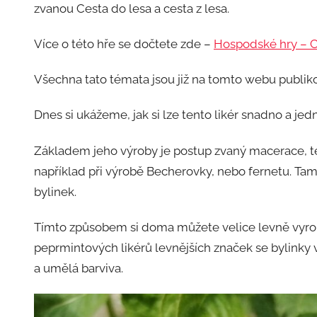
zvanou Cesta do lesa a cesta z lesa.
Více o této hře se dočtete zde –
Hospodské hry – C
Všechna tato témata jsou již na tomto webu publik
Dnes si ukážeme, jak si lze tento likér snadno a j
Základem jeho výroby je postup zvaný macerace, te
například při výrobě Becherovky, nebo fernetu. Tam
bylinek.
Tímto způsobem si doma můžete velice levně vyrobit
peprmintových likérů levnějších značek se bylinky v
a umělá barviva.