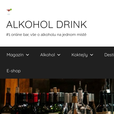
Přejít
k
obsahu
ALKOHOL DRINK
#1 online bar, vše o alkoholu na jednom místě
Magazín
Alkohol
Koktejly
Desti
E-shop