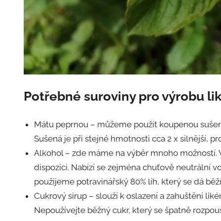
Potřebné suroviny pro výrobu li
Mátu peprnou – můžeme použít koupenou sušenou
Sušená je při stejné hmotnosti cca 2 x silnější, 
Alkohol – zde máme na výběr mnoho možností. Větš
dispozici. Nabízí se zejména chuťově neutrální 
použijeme potravinářský 80% líh, který se dá bě
Cukrový sirup – slouží k oslazení a zahuštění lik
Nepoužívejte běžný cukr, který se špatně rozpouš