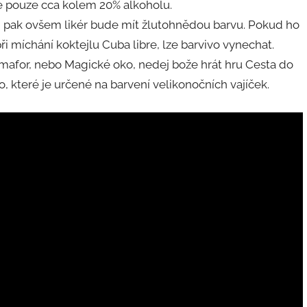
je pouze cca kolem 20% alkoholu.
é, pak ovšem likér bude mít žlutohnědou barvu. Pokud ho
i míchání koktejlu Cuba libre, lze barvivo vynechat.
afor, nebo Magické oko, nedej bože hrát hru Cesta do
 to, které je určené na barvení velikonočních vajíček.