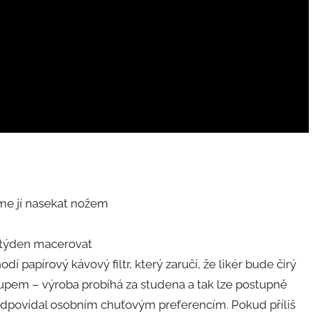
me jí nasekat nožem
 týden macerovat
í papírový kávový filtr, který zaručí, že likér bude čirý
pem – výroba probíhá za studena a tak lze postupně
 odpovídal osobním chuťovým preferencím. Pokud příliš