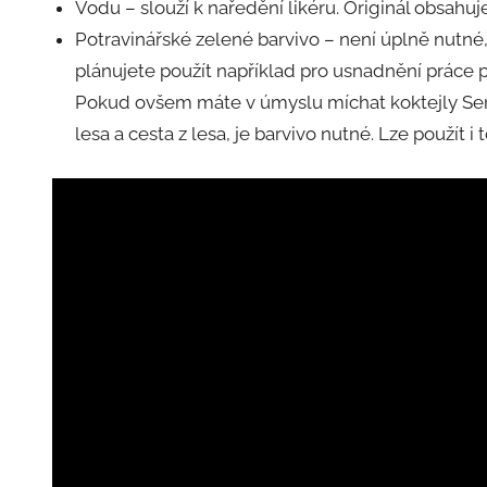
Vodu – slouží k naředění likéru. Originál obsahu
Potravinářské zelené barvivo – není úplně nutn
plánujete použít například pro usnadnění práce př
Pokud ovšem máte v úmyslu míchat koktejly Sem
lesa a cesta z lesa, je barvivo nutné. Lze použít i