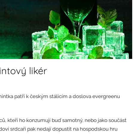
ntový likér
mintka patří k českým stálicím a doslova evergreenu
ců, kteří ho konzumují buď samotný, nebo jako součást
doví srdcaři pak nedají dopustit na hospodskou hru