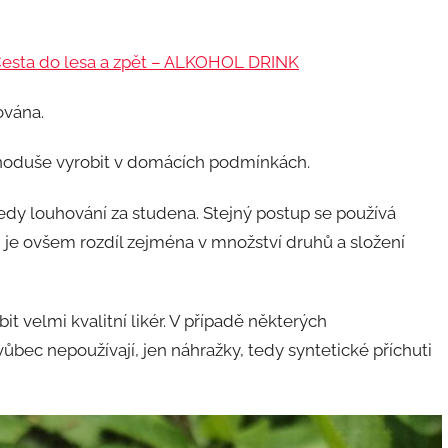
esta do lesa a zpět – ALKOHOL DRINK
ována.
ednoduše vyrobit v domácích podmínkách.
dy louhování za studena. Stejný postup se používá
 je ovšem rozdíl zejména v množství druhů a složení
 velmi kvalitní likér. V případě některých
ůbec nepoužívají, jen náhražky, tedy syntetické příchuti