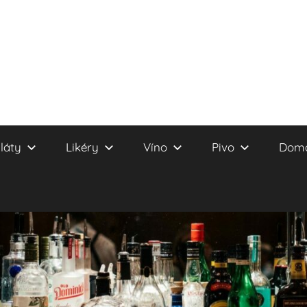
láty
Likéry
Víno
Pivo
Domá