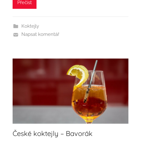
Přečíst
Koktejly
Napsat komentář
České koktejly – Bavorák