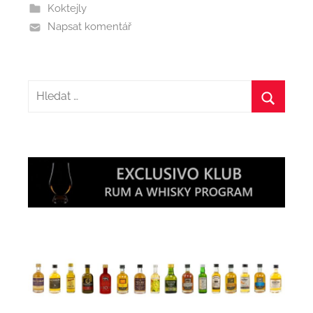
Koktejly
Napsat komentář
Hledat:
Hledat