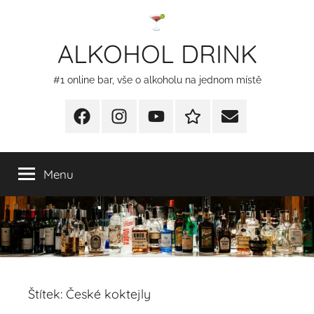
Přejít
k
ALKOHOL DRINK
obsahu
#1 online bar, vše o alkoholu na jednom místě
Facebook
Instagram
YT
Redakční
E-
kontakty
mail
Menu
Štítek:
České koktejly