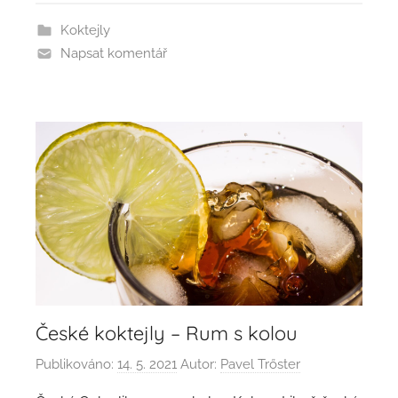
Koktejly
Napsat komentář
České koktejly – Rum s kolou
Publikováno:
14. 5. 2021
Autor:
Pavel Trőster