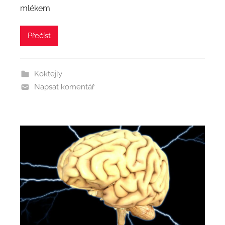
mlékem
Přečíst
Koktejly
Napsat komentář