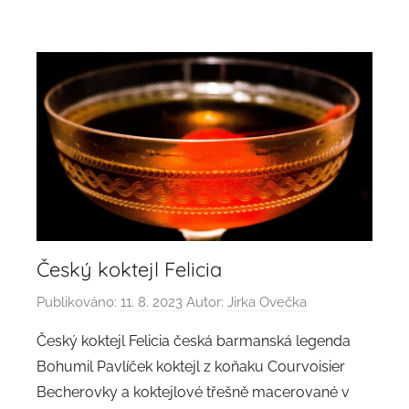
Český koktejl Felicia
Publikováno:
11. 8. 2023
Autor:
Jirka Ovečka
Český koktejl Felicia česká barmanská legenda
Bohumil Pavlíček koktejl z koňaku Courvoisier
Becherovky a koktejlové třešně macerované v