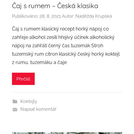
Čaj s rumem – Česká klasika
Publikováno:
28. 8. 2021
Autor:
Naděžda Krupská
Čaj s rumem klasický recept horký nápoj co
zahřeje alkohol zesílí hřejivý účinek alkoholický
nápoj na zahřátí černý čas tuzemák Stroh
tuzemský rum citron klasický český horký koktejl
z rumu, tuzemáku a čaje
Přečíst
Koktejly
Napsat komentář