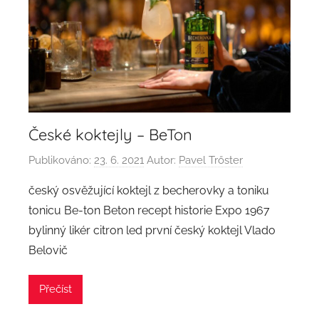
České koktejly – BeTon
Publikováno:
23. 6. 2021
Autor:
Pavel Trőster
český osvěžující koktejl z becherovky a toniku
tonicu Be-ton Beton recept historie Expo 1967
bylinný likér citron led první český koktejl Vlado
Belovič
Přečíst