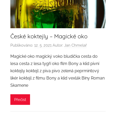
České koktejly – Magické oko
Publikováno:
12. 5. 2021
Autor:
Jan Chmelař
Magické oko magický voko bludička cesta do
lesa cesta z lesa tygří oko film Bony a klid pivní
koktejly koktejl z piva pivo zelená peprmintový
likér koktejl z filmu Bony a klid vexlák Bíny Roman
Skamene
Přečíst