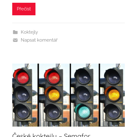
Přečíst
Koktejly
Napsat komentář
České koktejly – Semafor