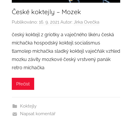
České koktejly – Mozek
Publikováno:
16. 9. 2021
Autor:
Jirka Ovečka
český koktejl z griotky a vaječného likéru česká
míchačka hospodský koktejl socialismus
tlamolep míchačka sladký koktejl vaječňák vzhled
mozku závity mozkové český vrstvený panák
retro míchačka
Přečíst
Koktejly
Napsat komentář