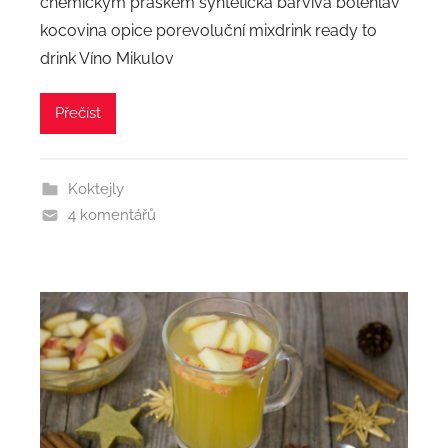
chemickým práškem syntetická barviva bolehlav
kocovina opice porevoluční mixdrink ready to
drink Víno Mikulov
Přečíst
Koktejly
4 komentářů