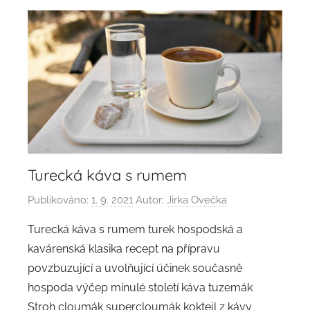
Turecká káva s rumem
Publikováno:
1. 9. 2021
Autor:
Jirka Ovečka
Turecká káva s rumem turek hospodská a
kavárenská klasika recept na přípravu
povzbuzující a uvolňující účinek současně
hospoda výčep minulé století káva tuzemák
Stroh cloumák supercloumák koktejl z kávy