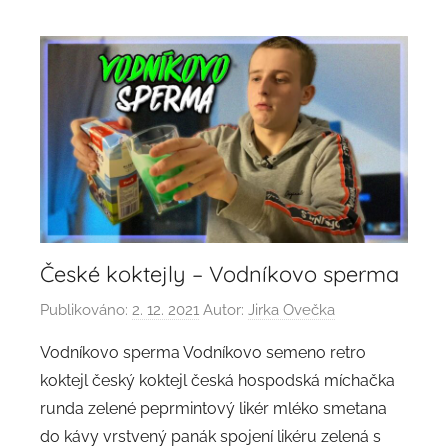
České koktejly – Vodníkovo sperma
Publikováno:
2. 12. 2021
Autor:
Jirka Ovečka
Vodníkovo sperma Vodníkovo semeno retro
koktejl český koktejl česká hospodská míchačka
runda zelené peprmintový likér mléko smetana
do kávy vrstvený panák spojení likéru zelená s