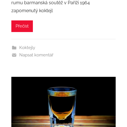
rumu barmanská soutěž v Paříži 1964
zapomenutý koktejl
Přečíst
Koktejly
Napsat komentář