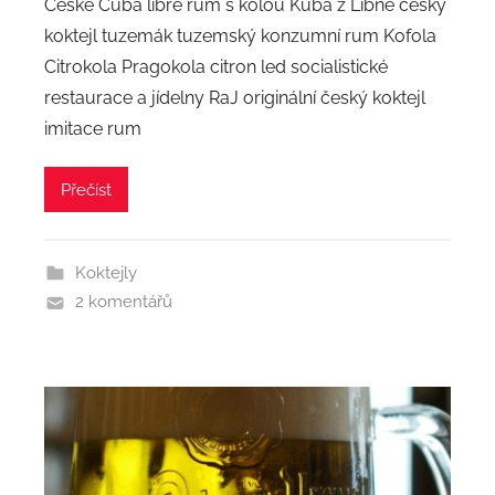
České Cuba libre rum s kolou Kuba z Libně český
koktejl tuzemák tuzemský konzumní rum Kofola
Citrokola Pragokola citron led socialistické
restaurace a jídelny RaJ originální český koktejl
imitace rum
Přečíst
Koktejly
2 komentářů