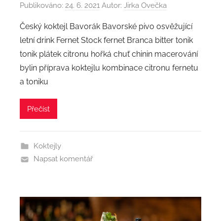
Publikováno:
24. 6. 2021
Autor:
Jirka Ovečka
Český koktejl Bavorák Bavorské pivo osvěžující
letní drink Fernet Stock fernet Branca bitter tonik
tonik plátek citronu hořká chuť chinin macerování
bylin příprava koktejlu kombinace citronu fernetu
a toniku
Přečíst
Koktejly
Napsat komentář