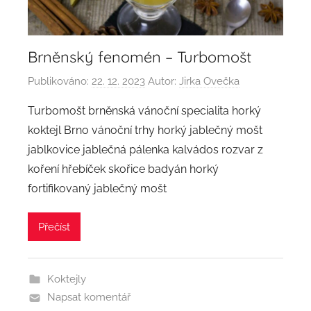
Brněnský fenomén – Turbomošt
Publikováno:
22. 12. 2023
Autor:
Jirka Ovečka
Turbomošt brněnská vánoční specialita horký
koktejl Brno vánoční trhy horký jablečný mošt
jablkovice jablečná pálenka kalvádos rozvar z
koření hřebíček skořice badyán horký
fortifikovaný jablečný mošt
Přečíst
Koktejly
Napsat komentář