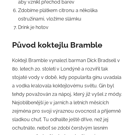
aby vznikl přechod barev
Zdobíme plátkem citronu a několika
ostružinami, vložíme slámku
Drink je hotov
Původ
koktejlu Bramble
Koktejl Bramble vynalezl barman Dick Bradsell v
80. letech 20. století v Londýně a rozvířil tak
stojaté vody v době, kdy popularita ginu uvadala
a vodka kralovala koktejlovému světu. Gin byl
tehdy považován za nápoj, který již vyšel z módy.
Nejoblíbenější je v jarních a letních měsících
zejména pro svoji výraznou ovocnost a příjemně
sladkou chuť. Tu odhalíte ještě dříve, než jej
ochutnáte, neboť se zdobí čerstvým lesním