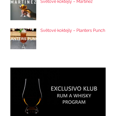
Světové koktejly – Martinez
Světové koktejly – Planters Punch