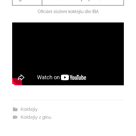
Oficiání složení koktejlu dle IBA
Koktejly
Koktejly z ginu