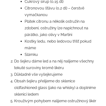
Cukrový sirup (0,15 dl)
Citronovou šťávu (0,2 dl) – čerstvě
vymačkanou
Plátek citronu a několik ostružin na
zdobení, ostružiny lze napíchnout na
párátko, jako olivy v Martini
Kostky ledu, nebo ledovou tříšť pokud
máme
Slámku
Do šejkru dáme led a na něj nalijeme všechny
tekuté suroviny kromě likéru
Důkladně vše vyšejkrujeme
Obsah šejkru přelijeme do sklenice
oldfashioned glass (jako na whisky) a doplníme
sklenici ledem
Krouživým pohybem nalijeme ostružinový likér