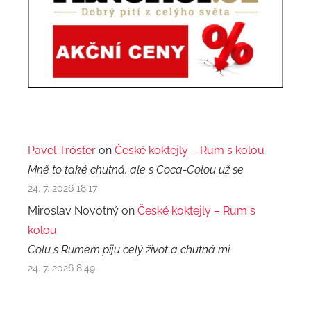
Pavel Trőster
on
České koktejly – Rum s kolou
Mně to také chutná, ale s Coca-Colou už se
24. 7. 2026 18:17
Miroslav Novotný on
České koktejly – Rum s
kolou
Colu s Rumem piju celý život a chutná mi
24. 7. 2026 8:49