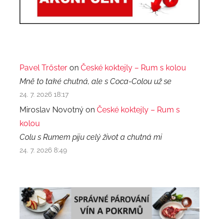
Pavel Trőster
on
České koktejly – Rum s kolou
Mně to také chutná, ale s Coca-Colou už se
24. 7. 2026 18:17
Miroslav Novotný on
České koktejly – Rum s
kolou
Colu s Rumem piju celý život a chutná mi
24. 7. 2026 8:49