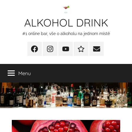
Přejít
k
ALKOHOL DRINK
obsahu
#1 online bar, vše o alkoholu na jednom místě
Facebook
Instagram
YT
Redakční
E-
kontakty
mail
Menu