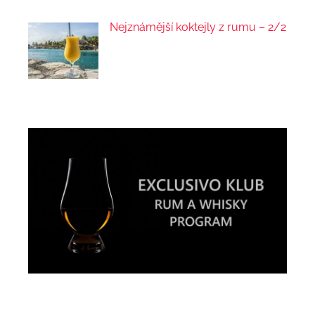
Nejznámější koktejly z rumu – 2/2