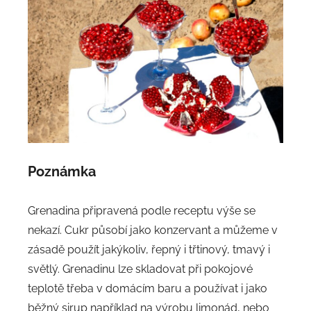
Poznámka
Grenadina připravená podle receptu výše se
nekazí. Cukr působí jako konzervant a můžeme v
zásadě použít jakýkoliv, řepný i třtinový, tmavý i
světlý. Grenadinu lze skladovat při pokojové
teplotě třeba v domácím baru a používat i jako
běžný sirup například na výrobu limonád, nebo