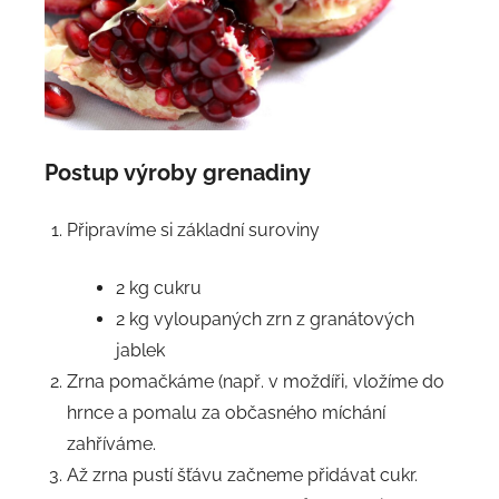
Postup výroby
grenadiny
Připravíme si základní suroviny
2 kg cukru
2 kg vyloupaných zrn z granátových
jablek
Zrna pomačkáme (např. v moždíři, vložíme do
hrnce a pomalu za občasného míchání
zahříváme.
Až zrna pustí šťávu začneme přidávat cukr.