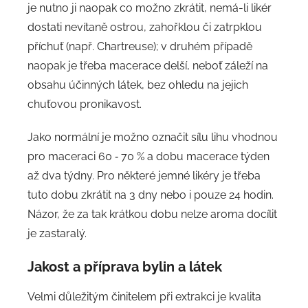
je nutno ji naopak co možno zkrátit, nemá-li likér
dostati nevítaně ostrou, zahořklou či zatrpklou
příchuť (např. Chartreuse); v druhém případě
naopak je třeba macerace delší, neboť záleží na
obsahu účinných látek, bez ohledu na jejich
chuťovou pronikavost.
Jako normální je možno označit sílu lihu vhodnou
pro maceraci 60 ‑ 70 % a dobu macerace týden
až dva týdny. Pro některé jemné likéry je třeba
tuto dobu zkrátit na 3 dny nebo i pouze 24 hodin.
Názor, že za tak krátkou dobu nelze aroma docílit
je zastaralý.
Jakost a příprava bylin a látek
Velmi důležitým činitelem při extrakci je kvalita