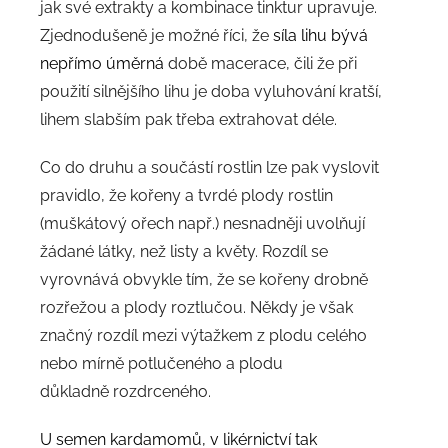
jak své extrakty a kombinace tinktur upravuje.
Zjednodušeně je možné říci, že
síla lihu bývá
nepřímo úměrná
době macerace, čili že při
použití silnějšího lihu je doba vyluhování kratší,
lihem slabším pak třeba extrahovat déle.
Co do druhu a součástí rostlin lze pak vyslovit
pravidlo, že kořeny a tvrdé plody rostlin
(muškátový ořech např.) nesnadněji uvolňují
žádané látky, než listy a květy. Rozdíl se
vyrovnává obvykle tím, že se kořeny drobně
rozřežou a plody roztlučou. Někdy je však
značný rozdíl mezi výtažkem z plodu celého
nebo mírně potlučeného a plodu
důkladně rozdrceného.
U semen kardamomů, v likérnictví tak