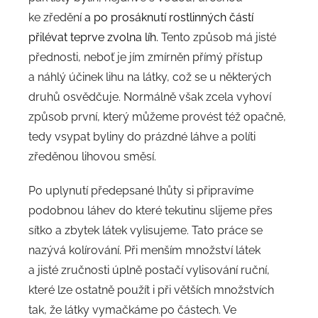
ke zředění
a po prosáknutí rostlinných částí
přilévat teprve zvolna líh.
Tento způsob má jisté
přednosti, neboť je jím zmírněn přímý přístup
a náhlý účinek lihu na látky, což se u některých
druhů osvědčuje. Normálně však zcela vyhoví
způsob první, který můžeme provést též opačně,
tedy vsypat byliny do prázdné láhve a políti
zředěnou lihovou směsí.
Po uplynutí předepsané lhůty si připravíme
podobnou láhev do které tekutinu slijeme přes
sítko a zbytek látek vylisujeme. Tato práce se
nazývá kolírování. Při menším množství látek
a jisté zručnosti úplně postačí vylisování ruční,
které lze ostatně použít i při větších množstvích
tak, že látky vymačkáme po částech. Ve