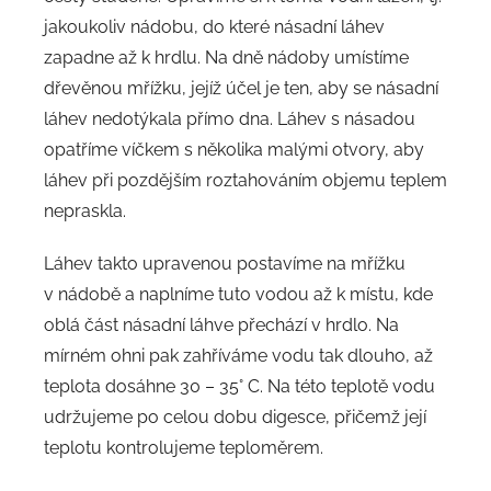
jakoukoliv nádobu, do které násadní láhev
zapadne až k hrdlu. Na dně nádoby umístíme
dřevěnou mřížku, jejíž účel je ten, aby se násadní
láhev nedotýkala přímo dna. Láhev s násadou
opatříme víčkem s několika malými otvory, aby
láhev při pozdějším roztahováním objemu teplem
nepraskla.
Láhev takto upravenou postavíme na mřížku
v nádobě a naplníme tuto vodou až k místu, kde
oblá část násadní láhve přechází v hrdlo. Na
mírném ohni pak zahříváme vodu tak dlouho, až
teplota dosáhne 30 – 35° C. Na této teplotě vodu
udržujeme po celou dobu digesce, přičemž její
teplotu kontrolujeme teploměrem.