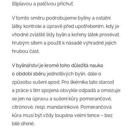
štiplavou a palčivou příchuť.
V tomto směru podrobujeme byliny a ostatní
látky kontrole a úpravě před upotřebením, kdy je
vhodné zvláště listy bylin a kořeny látek prosévat
hrubým sítem a použít k násadě výhradně jejich
hrubou část.
V bylinářství je kromě toho důležitá nauka
o období sběru
jednotlivých bylin, dále o
způsobu sušení apod. Pro likérníka tato starost
a práce s tím spojená obvykle odpadá a omezuje
se jen na úpravu a sušení kůry pomerančové,
citrónové, resp. mandarinkové. Pomerančová
kůra musí být vždy loupána velmi tence – bez
bílé dřeně.