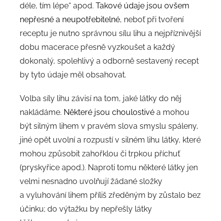
déle, tím lépe“ apod.
Takové údaje jsou ovšem
nepřesné a neupotřebitelné
, neboť při tvoření
receptu je nutno správnou sílu lihu a nejpříznivější
dobu macerace přesně vyzkoušet a každý
dokonalý, spolehlivý a odborně sestavený recept
by tyto údaje měl obsahovat.
Volba síly lihu závisí na tom, jaké látky do něj
nakládáme.
Některé jsou choulostivé
a mohou
být silným lihem v pravém slova smyslu spáleny,
jiné opět uvolní a rozpustí v silném lihu látky, které
mohou způsobit zahořklou či trpkou příchuť
(pryskyřice apod.). Naproti tomu některé látky jen
velmi nesnadno uvolňují žádané složky
a vyluhování lihem příliš zředěným by zůstalo bez
účinku; do výtažku by nepřešly látky