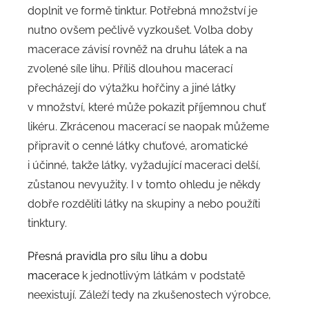
doplnit ve formě tinktur. Potřebná množství je
nutno ovšem pečlivě vyzkoušet. Volba doby
macerace závisí rovněž na druhu látek a na
zvolené síle lihu. Příliš dlouhou macerací
přecházejí do výtažku hořčiny a jiné látky
v množství, které může pokazit příjemnou chuť
likéru. Zkrácenou macerací se naopak můžeme
připravit o cenné látky chuťové, aromatické
i účinné, takže látky, vyžadující maceraci delší,
zůstanou nevyužity. I v tomto ohledu je někdy
dobře rozděliti látky na skupiny a nebo použíti
tinktury.
Přesná pravidla pro sílu lihu a dobu
macerace
k jednotlivým látkám v podstatě
neexistují. Záleží tedy na zkušenostech výrobce,