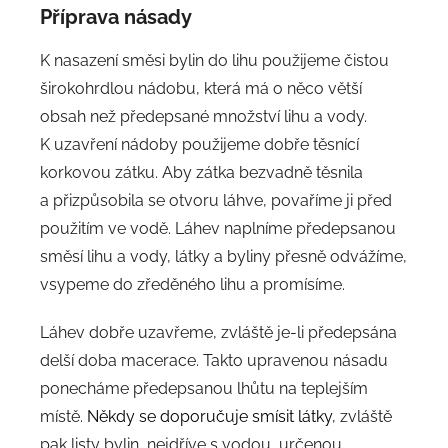
Příprava násady
K nasazení směsi bylin do lihu použijeme čistou
širokohrdlou nádobu, která má o něco větší
obsah než předepsané množství lihu a vody.
K uzavření nádoby použijeme dobře těsnící
korkovou zátku. Aby zátka bezvadně těsnila
a přizpůsobila se otvoru láhve, povaříme ji před
použitím ve vodě. Láhev naplníme předepsanou
směsí lihu a vody, látky a byliny přesně odvážíme,
vsypeme do zředěného lihu a promísíme.
Láhev dobře uzavřeme, zvláště je-li předepsána
delší doba macerace. Takto upravenou násadu
ponecháme předepsanou lhůtu na teplejším
místě.
Někdy se doporučuje smísit látky
, zvláště
pak listy bylin, nejdříve s vodou, určenou