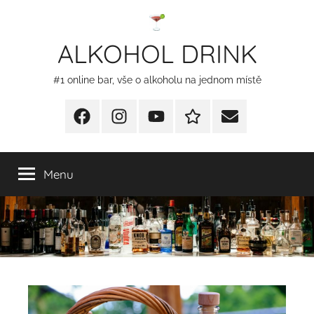
Přejít
k
ALKOHOL DRINK
obsahu
#1 online bar, vše o alkoholu na jednom místě
Facebook
Instagram
YT
Redakční
E-
kontakty
mail
Menu