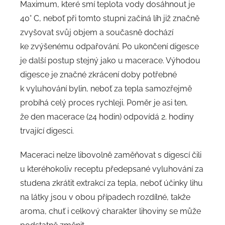
Maximum, které smí teplota vody dosáhnout je
40° C, neboť při tomto stupni začíná líh již značně
zvyšovat svůj objem a současně dochází
ke zvýšenému odpařování. Po ukončení digesce
je další postup stejný jako u macerace. Výhodou
digesce je značné zkrácení doby potřebné
k vyluhování bylin, neboť za tepla samozřejmě
probíhá celý proces rychleji. Poměr je asi ten,
že den macerace (24 hodin) odpovídá 2. hodiny
trvající digesci.
Maceraci nelze libovolně zaměňovat s digescí čili
u kteréhokoliv receptu předepsané vyluhování za
studena zkrátit extrakcí za tepla, neboť účinky lihu
na látky jsou v obou případech rozdílné, takže
aroma, chuť i celkový charakter lihoviny se může