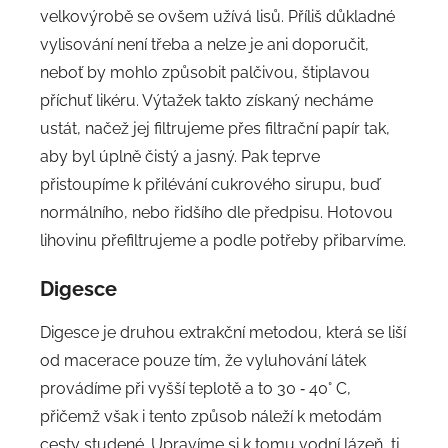
velkovýrobě se ovšem užívá lisů. Příliš důkladné
vylisování není třeba a nelze je ani doporučit,
neboť by mohlo způsobit palčivou, štiplavou
příchuť likéru. Výtažek takto získaný necháme
ustát, načež jej filtrujeme přes filtrační papír tak,
aby byl úplně čistý a jasný. Pak teprve
přistoupíme k přilévání cukrového sirupu, buď
normálního, nebo řidšího dle předpisu. Hotovou
lihovinu přefiltrujeme a podle potřeby přibarvíme.
Digesce
Digesce je druhou extrakční metodou, která se liší
od macerace pouze tím, že vyluhování látek
provádíme při vyšší teplotě a to 30 ‑ 40° C,
přičemž však i tento způsob náleží k metodám
cesty studené. Upravíme si k tomu vodní lázeň, tj.