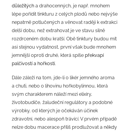
důležitých
a drahocenných, je např. mnohem
lépe pořídit tinkturu z celých plodů nebo nejvýše
nepatrně potlučených a věnovat raději k extrakci
delší dobu, než extrahovat je ve stavu silně
rozdrceném dobu kratší. Obě tinktury budou mít
asi stejnou vydatnost, první však bude mnohem
jemnější oproti druhé, která spíše
překvapí
palčivostí a hořkostí.
Dále záleží na tom, jde-li o likér jemného aroma
a chuti, nebo o lihovinu hořkobylinnou, která
svým charakterem náleží mezi elixíry,
životobudiče, žaludeční regulátory a podobné
výrobky, od kterých je očekáván účinek
zdravotní, nebo alespoň trávící. V prvém případě
nelze dobu macerace příliš prodlužovat a někdy