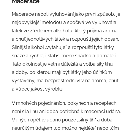
Macerace
Macerace neboli vyluhování jako první způsob, je
nejobvyklejší metodou a spočívá ve vyluhování
látek ve zředěném alkoholu, který přijímá aroma
a chuť jednotlivých látek a rozpouští jejich obsah.
Silnější alkohol „vytahuje“ a rozpouští tyto látky
snáze a rychleji, slabší méně snadno a pomaleji.
Tato okolnost je velmi důležitá a volba síly lihu
a doby, po kterou mají být látky jeho účinkům
vystaveny, má bezprostřední vliv na aroma, chuť
a vůbec jakost výrobku.
V mnohých pojednáních, pokynech a receptech
není síla lihu ani doba potřebná k maceraci udána.
V jiných opět je udáno pouze „silný líh“ a doba
neurčitým údajem „co možno nejdéle“ nebo „čím