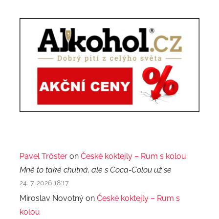
Pavel Trőster
on
České koktejly – Rum s kolou
Mně to také chutná, ale s Coca-Colou už se
24. 7. 2026 18:17
Miroslav Novotný on
České koktejly – Rum s
kolou