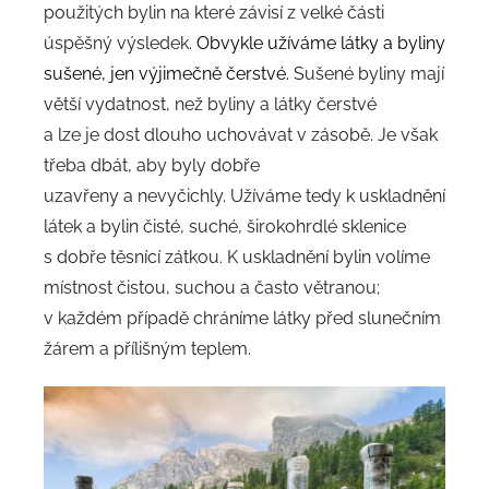
použitých bylin na které závisí z velké části
úspěšný výsledek.
Obvykle užíváme látky a byliny
sušené, jen výjimečně čerstvé.
Sušené byliny mají
větší vydatnost, než byliny a látky čerstvé
a lze je dost dlouho uchovávat v zásobě. Je však
třeba dbát, aby byly dobře
uzavřeny a nevyčichly. Užíváme tedy k uskladnění
látek a bylin čisté, suché, širokohrdlé sklenice
s dobře těsnící zátkou. K uskladnění bylin volíme
místnost čistou, suchou a často větranou;
v každém případě chráníme látky před slunečním
žárem a přílišným teplem.