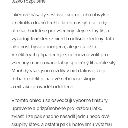
těžko rozpustné.
Likérové násady sestávají kromě toho obvykle
z několika druhů těchto látek, naskýtá se tedy
otázka, hodí-li se pro všechny stejně silný líh, a
vyžadují-li některé z nich líh odlišně zředěný.
Tato
okolnost bývá opomíjena, ale je důležitá
V některých případech je sice možno volit pro
všechny macerované látky společný líh určité síly.
Mnohdy však jsou rozdíly v nich takové, že je
třeba rozdělit je na dvě nebo více skupin
a extrakci provádět odděleně.
V tomto ohledu se osvědčují výborně tinktury
,
upravené a přizpůsobené pro každou látku
zvlášť. Lze pak snadno nasadit jednu nebo dvě
skupiny látek, a ostatní pak k hotovému výtažku