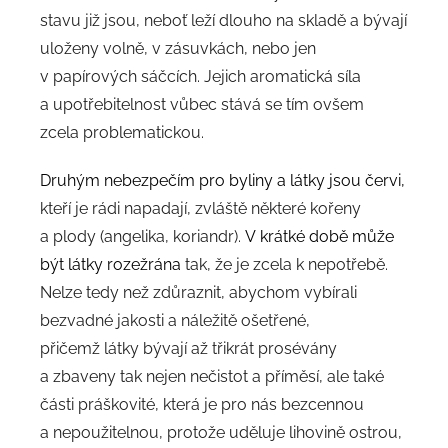
stavu již jsou, neboť leží dlouho na skladě a bývají
uloženy volně, v zásuvkách, nebo jen
v papírových sáčcích. Jejich aromatická síla
a upotřebitelnost vůbec stává se tím ovšem
zcela problematickou.
Druhým nebezpečím pro byliny a látky jsou červi
,
kteří je rádi napadají, zvláště některé kořeny
a plody (angelika, koriandr).
V krátké době může
být látky rozežrána
tak, že je zcela k nepotřebě.
Nelze tedy než zdůraznit, abychom vybírali
bezvadné jakosti a náležitě ošetřené,
přičemž látky bývají až třikrát prosévány
a zbaveny tak nejen nečistot a příměsí, ale také
části práškovité, která je pro nás bezcennou
a nepoužitelnou, protože uděluje lihovině ostrou,