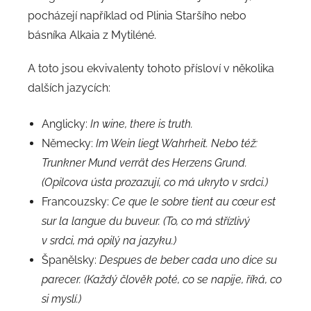
pocházejí například od Plinia Staršího nebo
básníka Alkaia z Mytiléné.
A toto jsou ekvivalenty tohoto přísloví v několika
dalších jazycích:
Anglicky:
In wine, there is truth.
Německy:
Im Wein liegt Wahrheit. Nebo též:
Trunkner Mund verrät des Herzens Grund.
(Opilcova ústa prozazují, co má ukryto v srdci.)
Francouzsky:
Ce que le sobre tient au cœur est
sur la langue du buveur. (To, co má střízlivý
v srdci, má opilý na jazyku.)
Španělsky:
Despues de beber cada uno dice su
parecer. (Každý člověk poté, co se napije, říká, co
si myslí.)