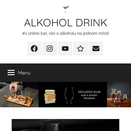
Přejít
k
ALKOHOL DRINK
obsahu
#1 online bar, vše o alkoholu na jednom místě
Facebook
Instagram
YT
Redakční
E-
kontakty
mail
Menu