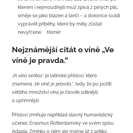
kterém i nejmoudřejší muž zpívá z plných plic,
směje se jako blázen a tančí – a dokonce svádí
vyprávět příběhy, které by měly zůstat
nevyřčené.
Homér
Nejznámější citát o víně „Ve
víně je pravda.“
„In vino veritas.“
je latinské přísloví, které
znamená
„Ve víně je pravda.“
, tedy že po požití
většího množství vína je člověk sdílnější
a upřímnější.
Přísloví zmiňuje například slavný humanistický
učenec Erasmus Rotterdamský ve svém spisu
Adagia. Zmínky o něm ale máme již z antiky,