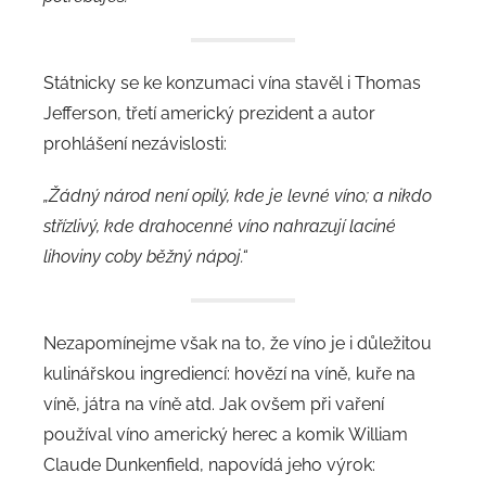
Státnicky se ke konzumaci vína stavěl i Thomas
Jefferson, třetí americký prezident a autor
prohlášení nezávislosti:
„Žádný národ není opilý, kde je levné víno; a nikdo
střízlivý, kde drahocenné víno nahrazují laciné
lihoviny coby běžný nápoj.“
Nezapomínejme však na to, že víno je i důležitou
kulinářskou ingrediencí: hovězí na víně, kuře na
víně, játra na víně atd. Jak ovšem při vaření
používal víno americký herec a komik William
Claude Dunkenfield, napovídá jeho výrok: