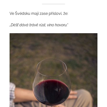
Ve Švédsku mají zase přísloví, že:
„Déšť dává trávě růst, víno hovoru.“