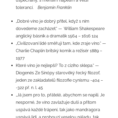
uspěchaný, s menším napětím a větší
tolerancí.
Benjamin Franklin
„Dobré víno je dobrý přítel, když s ním
dovedeme zacházet.“ — William Shakespeare
anglický básník a dramatik 1564 – 1616 124
„Civilizovaní lidé směřují tam, kde zraje víno.“ —
Charlie Chaplin britský komik a režisér 1889 –
1977
Které víno je nejlepší? To z cizího sklepa.“ —
Diogenés Ze Sinópy starověký řecký filozof,
jeden ze zakladatelů filozofie cynismu -404 –
-322 př. n. l. 45
„Já jsem pro to, přátelé, abychom se napili. Je
nesporné, že víno zavlažuje duši a přitom
uspává každé trápení, tak jako mandragora
uspává lidi, a probouzí veselou náladu, tak