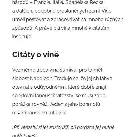
národů – Francie, Itálie, Španělska Řecka
a dalších, podobně prosluněných zemí. Víno
umějí pěstovat a zpracovávat na mnoho různých
způsobů. A právě pití vína mnohé k citátům
inspiruje.
Citáty o víně
Vezměme třeba vína šumivá, pro ta měl
slabost Napoleon. Traduje se, že jejich láhve
otevíral s odůvodněním, které dobře znají
sportovní fanoušci: vítězství se musí zapít,
porážka rovněž. Jeden z jeho bonmotů
o šampaňském totiž zní:
„Při vítězství si jej zasloužíš, při porážce jej nutně
potřebuješ.“