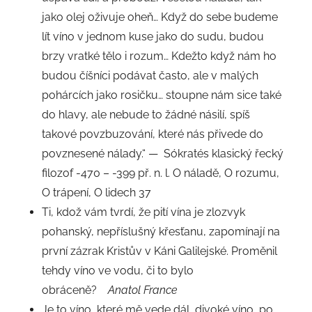
jako olej oživuje oheň… Když do sebe budeme
lít víno v jednom kuse jako do sudu, budou
brzy vratké tělo i rozum… Kdežto když nám ho
budou číšníci podávat často, ale v malých
pohárcích jako rosičku… stoupne nám sice také
do hlavy, ale nebude to žádné násilí, spíš
takové povzbuzování, které nás přivede do
povznesené nálady.“ — Sókratés klasický řecký
filozof -470 – -399 př. n. l. O náladě, O rozumu,
O trápení, O lidech 37
Ti, kdož vám tvrdí, že pití vína je zlozvyk
pohanský, nepříslušný křesťanu, zapomínají na
první zázrak Kristův v Káni Galilejské. Proměnil
tehdy víno ve vodu, či to bylo
obráceně?
Anatol France
Je to víno, které mě vede dál, divoké víno, po