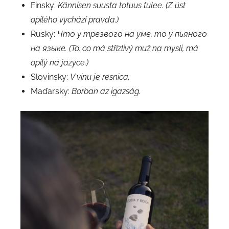
Finsky:
Kännisen suusta totuus tulee. (Z úst
opilého vychází pravda.)
Rusky:
Что у трезвого на уме, то у пьяного
на языке. (To, co má střízlivý muž na mysli, má
opilý na jazyce.)
Slovinsky:
V vinu je resnica.
Maďarsky:
Borban az igazság.