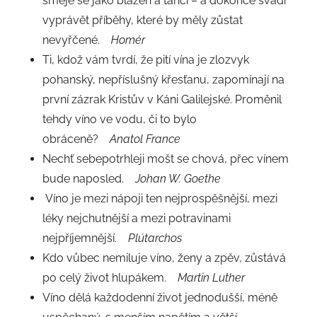
směje se jako blázen a tančí – a dokonce svádí
vyprávět příběhy, které by měly zůstat
nevyřčené.
Homér
Ti, kdož vám tvrdí, že pití vína je zlozvyk
pohanský, nepříslušný křesťanu, zapomínají na
první zázrak Kristův v Káni Galilejské. Proměnil
tehdy víno ve vodu, či to bylo
obráceně?
Anatol France
Nechť sebepotrhleji mošt se chová, přec vínem
bude naposled.
Johan W. Goethe
Víno je mezi nápoji ten nejprospěšnější, mezi
léky nejchutnější a mezi potravinami
nejpříjemnější.
Plútarchos
Kdo vůbec nemiluje víno, ženy a zpěv, zůstává
po celý život hlupákem.
Martin Luther
Víno dělá každodenní život jednodušší, méně