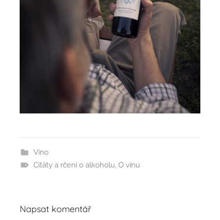
Víno
Citáty a rčení o alkoholu
,
O vínu
Napsat komentář