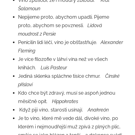
Víno způsobí, že i moudrý zbloudí.
Král
Šalamoun
Nepijeme proto, abychom upadli. Pijeme
proto, abychom se povznesli.
Lidová
moudrost z Persie
Penicilin lidi léčí, víno je obšťastňuje.
Alexander
Fleming
Je více filozofie v láhvi vína než ve všech
knihách.
Luis Pasteur
Jediná sklenka spláchne tisíce chmur.
Čínské
přísloví
Kdo chce být zdravý, musí se aspoň jednou
měsíčně opít.
Hippokrates
Když piji víno, starosti usínají.
Anakreón
Je to víno, které mě vede dál, divoké víno, po
kterém i nejmoudřejší muž zpívá z plných plic,