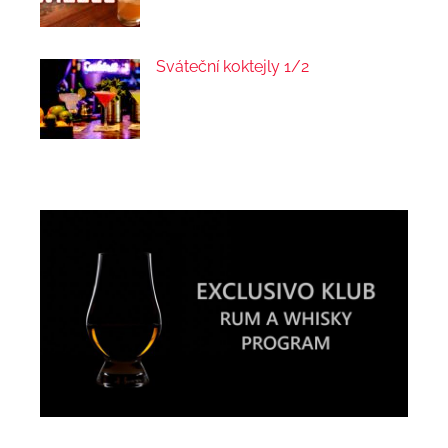
Sváteční koktejly 1/2