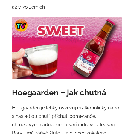
až v 70 zemích.
Hoegaarden – jak chutná
Hoegaarden je lehký osvěžující alkoholický nápoj
s nasládlou chutí, příchutí pomeranče,
chmelovým nádechem a koriandrovou tečkou.
Barvu má zářivě žlutou, ale lehce zakalenou.