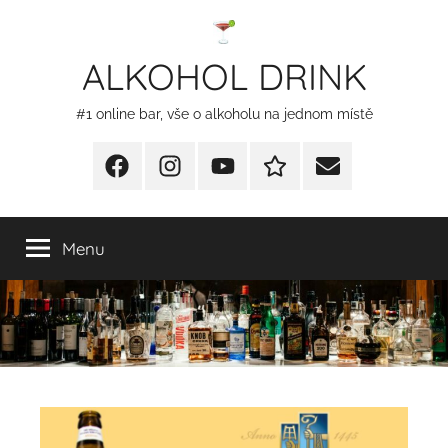
Přejít
k
ALKOHOL DRINK
obsahu
#1 online bar, vše o alkoholu na jednom místě
Facebook
Instagram
YT
Redakční
E-
kontakty
mail
Menu