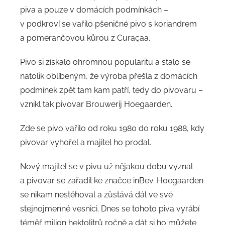
piva a pouze v domácích podmínkách –
v podkroví se vařilo pšeničné pivo s koriandrem
a pomerančovou kůrou z Curaçaa.
Pivo si získalo ohromnou popularitu a stalo se
natolik oblíbeným, že výroba přešla z domácích
podmínek zpět tam kam patří, tedy do pivovaru –
vznikl tak pivovar Brouwerij Hoegaarden.
Zde se pivo vařilo od roku 1980 do roku 1988, kdy
pivovar vyhořel a majitel ho prodal.
Nový majitel se v pivu už nějakou dobu vyznal
a pivovar se zařadil ke značce inBev. Hoegaarden
se nikam nestěhoval a zůstává dál ve své
stejnojmenné vesnici. Dnes se tohoto piva vyrábí
téměř milion hektolitrů ročně a dát si ho můžete