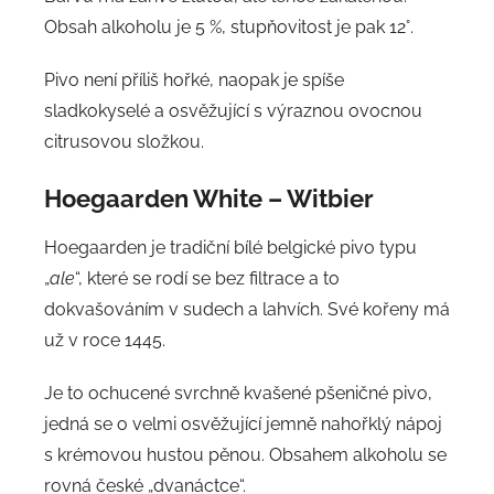
Obsah alkoholu je 5 %, stupňovitost je pak 12°.
Pivo není příliš hořké, naopak je spíše
sladkokyselé a osvěžující s výraznou ovocnou
citrusovou složkou.
Hoegaarden White – Witbier
Hoegaarden je tradiční bílé belgické pivo typu
„
ale
“, které se rodí se bez filtrace a to
dokvašováním v sudech a lahvích. Své kořeny má
už v roce 1445.
Je to ochucené svrchně kvašené pšeničné pivo,
jedná se o velmi osvěžující jemně nahořklý nápoj
s krémovou hustou pěnou. Obsahem alkoholu se
rovná české „dvanáctce“.