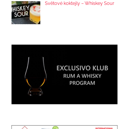
Světové koktejly – Whiskey Sour