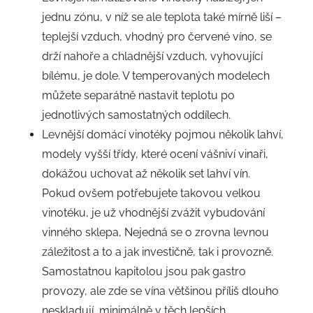
jednu zónu, v níž se ale teplota také mírně liší –
teplejší vzduch, vhodný pro červené víno, se
drží nahoře a chladnější vzduch, vyhovující
bílému, je dole. V temperovaných modelech
můžete separátně nastavit teplotu po
jednotlivých samostatných oddílech.
Levnější domácí vinotéky pojmou několik lahví,
modely vyšší třídy, které ocení vášniví vinaři,
dokážou uchovat až několik set lahví vín.
Pokud ovšem potřebujete takovou velkou
vinotéku, je už vhodnější zvážit vybudování
vinného sklepa, Nejedná se o zrovna levnou
záležitost a to a jak investičně, tak i provozně.
Samostatnou kapitolou jsou pak gastro
provozy, ale zde se vína většinou příliš dlouho
neskladují, minimálně v těch lepších