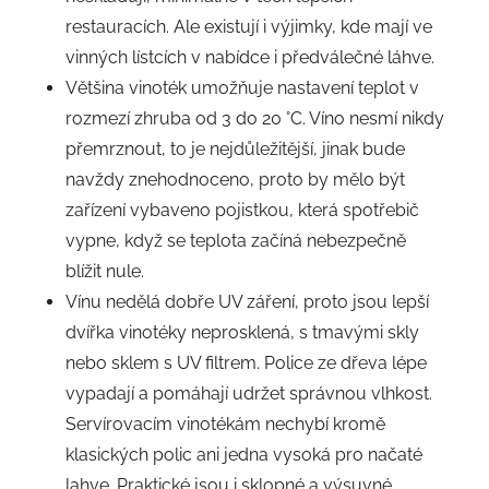
restauracích. Ale existují i výjimky, kde mají ve
vinných lístcích v nabídce i předválečné láhve.
Většina vinoték umožňuje nastavení teplot v
rozmezí zhruba od 3 do 20 °C. Víno nesmí nikdy
přemrznout, to je nejdůležitější, jinak bude
navždy znehodnoceno, proto by mělo být
zařízení vybaveno pojistkou, která spotřebič
vypne, když se teplota začíná nebezpečně
blížit nule.
Vínu nedělá dobře UV záření, proto jsou lepší
dvířka vinotéky neprosklená, s tmavými skly
nebo sklem s UV filtrem. Police ze dřeva lépe
vypadají a pomáhají udržet správnou vlhkost.
Servírovacím vinotékám nechybí kromě
klasických polic ani jedna vysoká pro načaté
lahve. Praktické jsou i sklopné a výsuvné