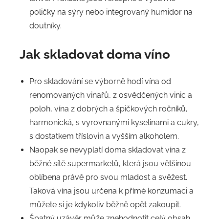
poličky na sýry nebo integrovaný humidor na
doutníky.
Jak skladovat doma víno
Pro skladování se výborně hodí vína od
renomovaných vinařů, z osvědčených vinic a
poloh, vína z dobrých a špičkových ročníků,
harmonická, s vyrovnanými kyselinami a cukry,
s dostatkem tříslovin a vyšším alkoholem.
Naopak se nevyplatí doma skladovat vína z
běžné sítě supermarketů, která jsou většinou
oblíbena právě pro svou mladost a svěžest.
Taková vína jsou určena k přímé konzumaci a
můžete si je kdykoliv běžně opět zakoupit.
Špatný uzávěr může znehodnotit celý obsah.