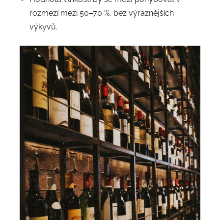
rozmezí mezi 50–70 %, bez výraznějších
výkyvů.