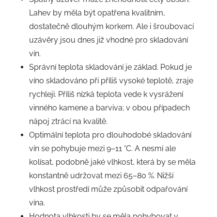
Lahev by měla být opatřena kvalitním,
dostatečně dlouhým korkem. Ale i šroubovací
uzávěry jsou dnes již vhodné pro skladování
vín.
Správní teplota skladování je základ. Pokud je
víno skladováno při příliš vysoké teplotě, zraje
rychleji. Příliš nízká teplota vede k vysrážení
vinného kamene a barviva; v obou případech
nápoj ztrácí na kvalitě.
Optimální teplota pro dlouhodobé skladování
vín se pohybuje mezi 9–11 °C. A nesmí ale
kolísat, podobně jaké vlhkost, která by se měla
konstantně udržovat mezi 65–80 %. Nižší
vlhkost prostředí může způsobit odpařování
vína.
Hodnota vlhkosti by se měla pohybovat v