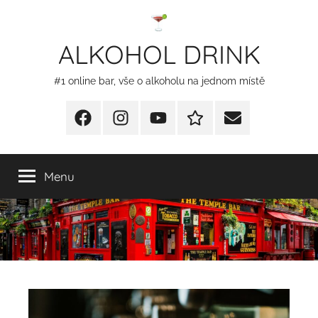
Přejít
k
ALKOHOL DRINK
obsahu
#1 online bar, vše o alkoholu na jednom místě
Facebook
Instagram
YT
Redakční
E-
kontakty
mail
Menu