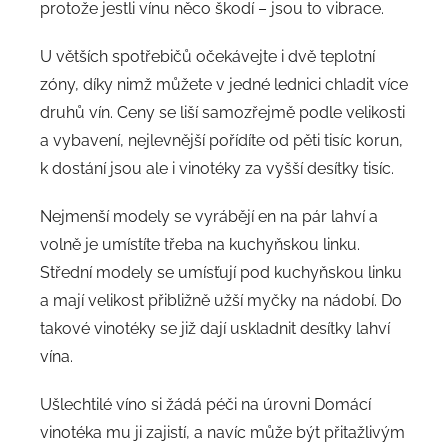
protože jestli vínu něco škodí – jsou to vibrace.
U větších spotřebičů očekávejte i dvě teplotní
zóny, díky nimž můžete v jedné lednici chladit více
druhů vín. Ceny se liší samozřejmě podle velikosti
a vybavení, nejlevnější pořídíte od pěti tisíc korun,
k dostání jsou ale i vinotéky za vyšší desítky tisíc.
Nejmenší modely se vyrábějí en na pár lahví a
volně je umístíte třeba na kuchyňskou linku.
Střední modely se umísťují pod kuchyňskou linku
a mají velikost přibližně užší myčky na nádobí. Do
takové vinotéky se již dají uskladnit desítky lahví
vína.
Ušlechtilé víno si žádá péči na úrovni Domácí
vinotéka mu ji zajistí, a navíc může být přitažlivým