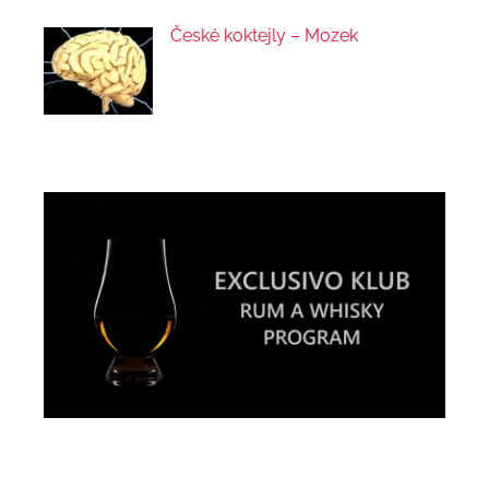
České koktejly – Mozek