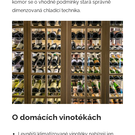
komor se o vhodné podmínky stará správně
dimenzovaná chladící technika.
O domácích vinotékách
Levnější klimatizované vinotéky nabízejí jen