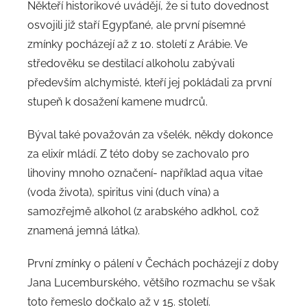
Někteří historikové uvádějí, že si tuto dovednost
osvojili již staří Egypťané, ale první písemné
zmínky pocházejí až z 10. století z Arábie. Ve
středověku se destilací alkoholu zabývali
především alchymisté, kteří jej pokládali za první
stupeň k dosažení kamene mudrců.
Býval také považován za všelék, někdy dokonce
za elixír mládí. Z této doby se zachovalo pro
lihoviny mnoho označení- například aqua vitae
(voda života), spiritus vini (duch vína) a
samozřejmě alkohol (z arabského adkhol, což
znamená jemná látka).
První zmínky o pálení v Čechách pocházejí z doby
Jana Lucemburského, většího rozmachu se však
toto řemeslo dočkalo až v 15. století.