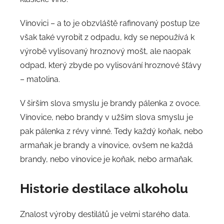
Vínovici – a to je obzvláště rafinovaný postup lze
však také vyrobit z odpadu, kdy se nepoužívá k
výrobě vylisovaný hroznový mošt, ale naopak
odpad, který zbyde po vylisování hroznové šťávy
– matolina.
V širším slova smyslu je brandy pálenka z ovoce.
Vínovice, nebo brandy v užším slova smyslu je
pak pálenka z révy vinné. Tedy každý koňak, nebo
armaňak je brandy a vínovice, ovšem ne každá
brandy, nebo vínovice je koňak, nebo armaňak.
Historie
destilace alkoholu
Znalost výroby destilátů je velmi starého data.