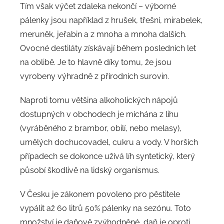
Tím však výčet zdaleka nekončí – výborné
pálenky jsou například z hrušek, třešní, mirabelek,
meruněk, jeřabin a z mnoha a mnoha dalších.
Ovocné destiláty získávají během posledních let
na oblibě. Je to hlavně díky tomu, že jsou
vyrobeny výhradně z přírodních surovin.
Naproti tomu většina alkoholických nápojů
dostupných v obchodech je míchána z lihu
(vyráběného z brambor, obilí, nebo melasy),
umělých dochucovadel, cukru a vody. V horších
případech se dokonce užívá líh syntetický, který
působí škodlivě na lidský organismus.
V Česku je zákonem povoleno pro pěstitele
vypálit až 60 litrů 50% pálenky na sezónu. Toto
množství je daňově zvýhodněné, daň je oproti