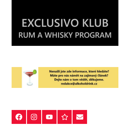
Facebook
Instagram
YT
Redakční
E-
kontakty
mail