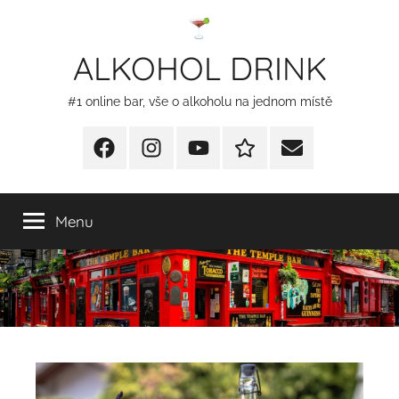
Přejít
k
ALKOHOL DRINK
obsahu
#1 online bar, vše o alkoholu na jednom místě
Facebook
Instagram
YT
Redakční
E-
kontakty
mail
Menu