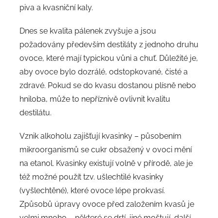
piva a kvasniční kaly.
Dnes se kvalita pálenek zvyšuje a jsou
požadovány především destiláty z jednoho druhu
ovoce, které mají typickou vůni a chuť. Důležité je,
aby ovoce bylo dozrálé, odstopkované, čisté a
zdravé. Pokud se do kvasu dostanou plísně nebo
hniloba, může to nepříznivě ovlivnit kvalitu
destilátu.
Vznik alkoholu zajišťují kvasinky – působením
mikroorganismů se cukr obsažený v ovoci mění
na etanol. Kvasinky existují volně v přírodě, ale je
též možné použít tzv. ušlechtilé kvasinky
(vyšlechtěné), které ovoce lépe prokvasí.
Způsobů úpravy ovoce před založením kvasů je
velmi mnoho – některé se drtí, jiné moštují, další