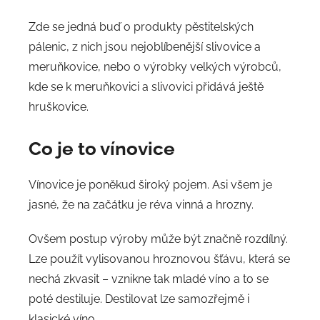
Zde se jedná buď o produkty pěstitelských
pálenic, z nich jsou nejoblíbenější slivovice a
meruňkovice, nebo o výrobky velkých výrobců,
kde se k meruňkovici a slivovici přidává ještě
hruškovice.
Co je to vínovice
Vínovice je poněkud široký pojem. Asi všem je
jasné, že na začátku je réva vinná a hrozny.
Ovšem postup výroby může být značně rozdílný.
Lze použít vylisovanou hroznovou šťávu, která se
nechá zkvasit – vznikne tak mladé víno a to se
poté destiluje. Destilovat lze samozřejmě i
klasické víno.