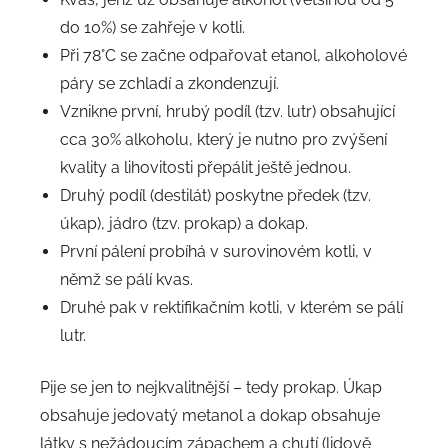
do 10%) se zahřeje v kotli.
Při 78°C se začne odpařovat etanol, alkoholové
páry se zchladí a zkondenzují.
Vznikne první, hrubý podíl (tzv. lutr) obsahující
cca 30% alkoholu, který je nutno pro zvýšení
kvality a lihovitosti přepálit ještě jednou.
Druhý podíl (destilát) poskytne předek (tzv.
úkap), jádro (tzv. prokap) a dokap.
První pálení probíhá v surovinovém kotli, v
němž se pálí kvas.
Druhé pak v rektifikačním kotli, v kterém se pálí
lutr.
Pije se jen to nejkvalitnější – tedy prokap. Úkap
obsahuje jedovatý metanol a dokap obsahuje
látky s nežádoucím zápachem a chutí (lidově