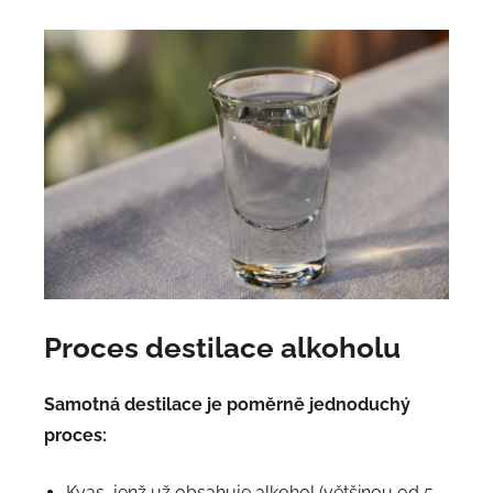
Proces d
estilace
alkoholu
Samotná destilace je poměrně jednoduchý
proces:
Kvas, jenž už obsahuje alkohol (většinou od 5