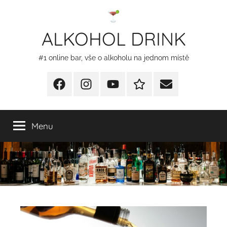
Přejít
k
ALKOHOL DRINK
obsahu
#1 online bar, vše o alkoholu na jednom místě
Facebook
Instagram
YT
Redakční
E-
kontakty
mail
Menu