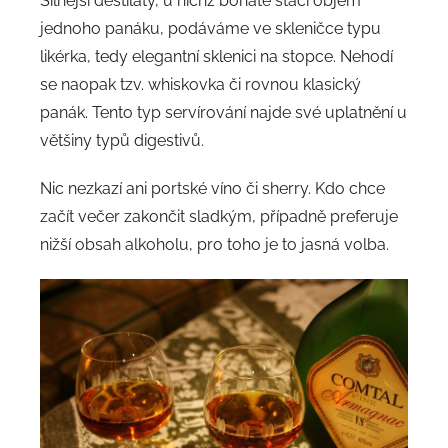
Silnější destiláty, u nichž bohatě stačí objem
jednoho panáku, podáváme ve skleničce typu
likérka, tedy elegantní sklenici na stopce. Nehodí
se naopak tzv. whiskovka či rovnou klasický
panák. Tento typ servírování najde své uplatnění u
většiny typů digestivů.
Nic nezkazí ani portské víno či sherry. Kdo chce
začít večer zakončit sladkým, případně preferuje
nižší obsah alkoholu, pro toho je to jasná volba.