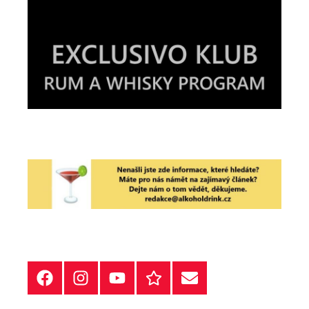
Facebook
Instagram
YT
Redakční
E-
kontakty
mail