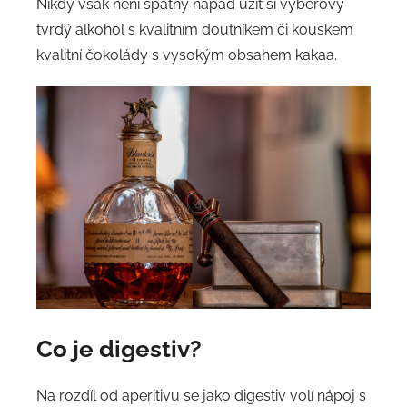
Nikdy však není špatný nápad užít si výběrový
tvrdý alkohol s kvalitním doutníkem či kouskem
kvalitní čokolády s vysokým obsahem kakaa.
Co je digestiv?
Na rozdíl od aperitivu se jako digestiv volí nápoj s