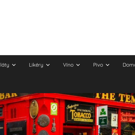
láty
Likéry
Víno
Pivo
Domá