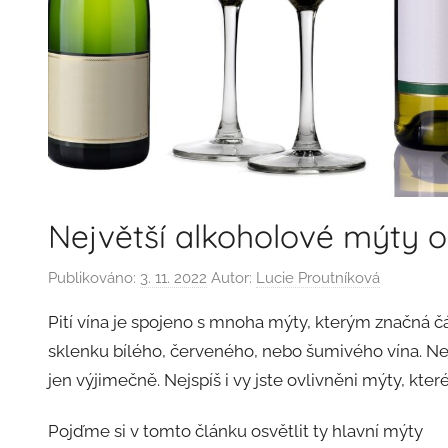
Největší alkoholové mýty o
Publikováno:
3. 11. 2022
Autor:
Lucie Proutníková
Pití vína je spojeno s mnoha mýty, kterým značná čás
sklenku bílého, červeného, nebo šumivého vína. Nezá
jen výjimečně. Nejspíš i vy jste ovlivněni mýty, kte
Pojďme si v tomto článku osvětlit ty hlavní mýty