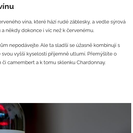
vínu
erveného vína, které hází rudé záblesky, a vedle sýrová
nu a někdy dokonce i víc než k červenému.
ýrům nepodávejte. Ale ta sladší se úžasně kombinují s
se svou vyšší kyselostí příjemně utlumí. Přemýšlíte o
ín či camembert a k tomu sklenku Chardonnay.