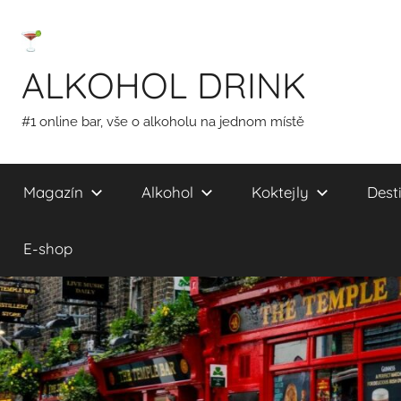
Přejít
k
obsahu
ALKOHOL DRINK
#1 online bar, vše o alkoholu na jednom místě
Magazín
Alkohol
Koktejly
Desti
E-shop