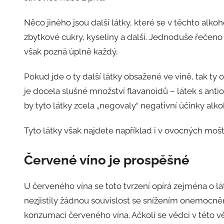
Něco jiného jsou další látky, které se v těchto alkoh
zbytkové cukry, kyseliny a další. Jednoduše řečeno –
však pozná úplně každý,
Pokud jde o ty další látky obsažené ve víně, tak t
je docela slušné množství flavanoidů – látek s ant
by tyto látky zcela „negovaly“ negativní účinky alko
Tyto látky však najdete například i v ovocných moš
Červené víno je prospěšné
U červeného vína se toto tvrzení opírá zejména o lá
nezjistily žádnou souvislost se snížením onemocn
konzumací červeného vína. Ačkoli se vědci v této věc