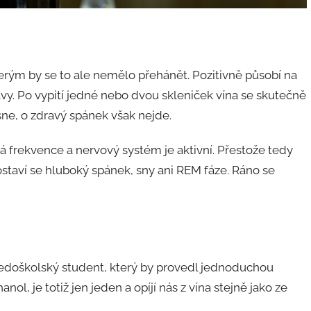
erým by se to ale nemělo přehánět. Pozitivně působí na
vy. Po vypití jedné nebo dvou skleniček vína se skutečně
sne, o zdravý spánek však nejde.
 frekvence a nervový systém je aktivní. Přestože tedy
ostaví se hluboký spánek, sny ani REM fáze. Ráno se
tředoškolský student, který by provedl jednoduchou
l, je totiž jen jeden a opíjí nás z vína stejně jako ze