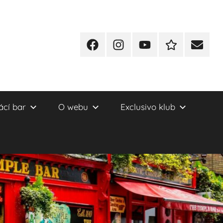
Facebook
Instagram
YT
Redakční
E-
kontakty
mail
cí bar
O webu
Exclusivo klub