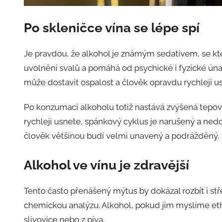
Po skleničce vína se lépe spí
Je pravdou, že alkohol je známým sedativem, se kt
uvolnění svalů a pomáhá od psychické i fyzické úna
může dostavit ospalost a člověk opravdu rychleji u
Po konzumaci alkoholu totiž nastává zvýšená tepová
rychleji usnete, spánkový cyklus je narušený a ned
člověk většinou budí velmi unavený a podrážděný.
Alkohol ve vínu je zdravější
Tento často přenášený mýtus by dokázal rozbít i s
chemickou analýzu. Alkohol, pokud jím myslíme ethano
slivovice nebo z piva.