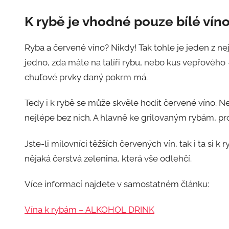
K rybě je vhodné pouze bílé vín
Ryba a červené víno? Nikdy! Tak tohle je jeden z nej
jedno, zda máte na talíři rybu, nebo kus vepřového 
chuťové prvky daný pokrm má.
Tedy i k rybě se může skvěle hodit červené víno. Nej
nejlépe bez nich. A hlavně ke grilovaným rybám, pro
Jste-li milovníci těžších červených vín, tak i ta si k 
nějaká čerstvá zelenina, která vše odlehčí.
Více informací najdete v samostatném článku:
Vína k rybám – ALKOHOL DRINK