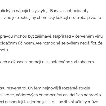
olických nápojích vyskytují. Barviva, antioxidanty,
 víno je trochu jiný chemický koktejl než třeba pivo. To
y opravdu mohou být zajímavé. Například v červeném vínu
ioxidačním účinkem. Ale rozhodně se ovšem nedá říct, že
holu.
tech a džusech, nemají nic společného s alkoholem.
tku resveratrol. Ovšem nejnovější rozsáhlé studie
ění srdce, nádorových onemocnění ani dalších nemocí a
i neshodují tak jedno je jisté – pozitivní účinky může