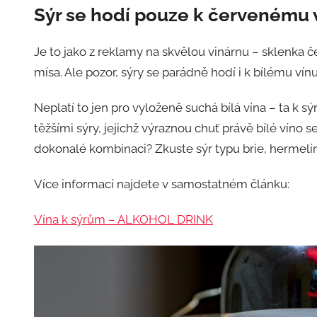
Sýr se hodí pouze k červenému 
Je to jako z reklamy na skvělou vinárnu – sklenka č
mísa. Ale pozor, sýry se parádně hodí i k bílému ví
Neplatí to jen pro vyloženě suchá bílá vína – ta k s
těžšími sýry, jejichž výraznou chuť právě bílé víno 
dokonalé kombinaci? Zkuste sýr typu brie, hermel
Více informací najdete v samostatném článku:
Vína k sýrům – ALKOHOL DRINK