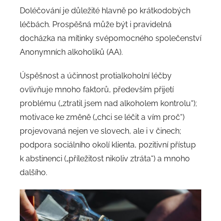
Doléčování je důležité hlavně po krátkodobých
léčbách. Prospěšná může být i pravidelná
docházka na mítinky svépomocného společenství
Anonymních alkoholiků (AA).
Úspěšnost a účinnost protialkoholní léčby
ovlivňuje mnoho faktorů, především přijetí
problému („ztratil jsem nad alkoholem kontrolu“);
motivace ke změně („chci se léčit a vím proč“)
projevovaná nejen ve slovech, ale i v činech;
podpora sociálního okolí klienta, pozitivní přístup
k abstinenci („příležitost nikoliv ztráta“) a mnoho
dalšího.