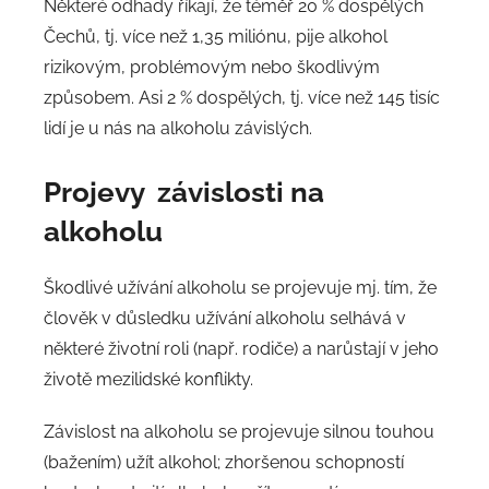
Některé odhady říkají, že téměř 20 % dospělých
Čechů, tj. více než 1,35 miliónu, pije alkohol
rizikovým, problémovým nebo škodlivým
způsobem. Asi 2 % dospělých, tj. více než 145 tisíc
lidí je u nás na alkoholu závislých.
Projevy závislosti na
alkoholu
Škodlivé užívání alkoholu se projevuje mj. tím, že
člověk v důsledku užívání alkoholu selhává v
některé životní roli (např. rodiče) a narůstají v jeho
životě mezilidské konflikty.
Závislost na alkoholu se projevuje silnou touhou
(bažením) užít alkohol; zhoršenou schopností