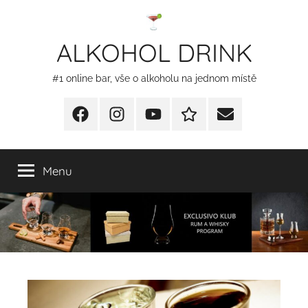
Přejít
k
ALKOHOL DRINK
obsahu
#1 online bar, vše o alkoholu na jednom místě
Facebook
Instagram
YT
Redakční
E-
kontakty
mail
Menu