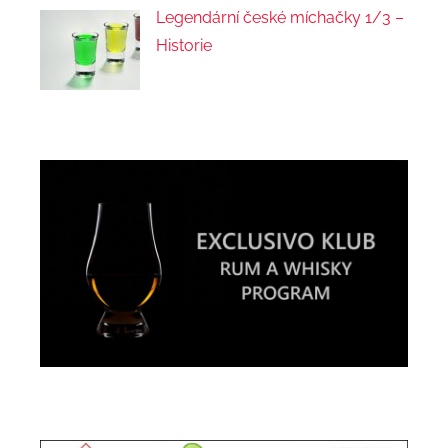
Legendární české míchačky 1/3 –
Historie