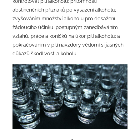
kontrolovat pití alkoholu; přítomností
abstinenčních příznaků po vysazení alkoholu;
zvyšováním množství alkoholu pro dosažení
žádoucího účinku; postupným zanedbáváním
vztahů, práce a koníčků na úkor pití alkoholu; a
pokračováním v pití navzdory vědomí si jasných
důkazů škodlivosti alkoholu.