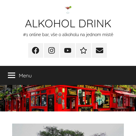
Přejít
k
ALKOHOL DRINK
obsahu
#1 online bar, vše o alkoholu na jednom místě
Facebook
Instagram
YT
Redakční
E-
kontakty
mail
Menu