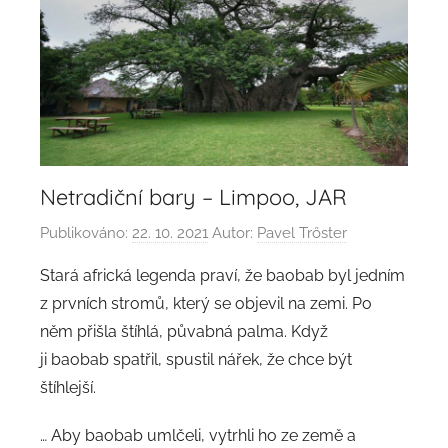
Netradiční bary – Limpoo, JAR
Publikováno:
22. 10. 2021
Autor:
Pavel Trőster
Stará africká legenda praví, že baobab byl jedním
z prvních stromů, který se objevil na zemi. Po
něm přišla štíhlá, půvabná palma. Když
ji baobab spatřil, spustil nářek, že chce být
štíhlejší.
… Aby baobab umlčeli, vytrhli ho ze země a