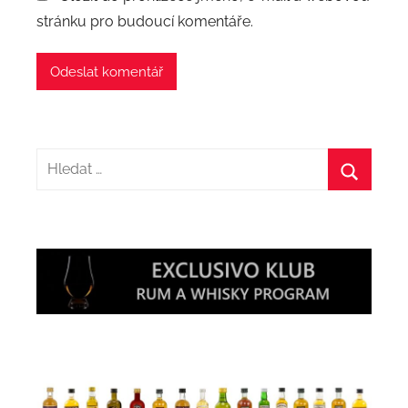
stránku pro budoucí komentáře.
Hledat:
Hledat