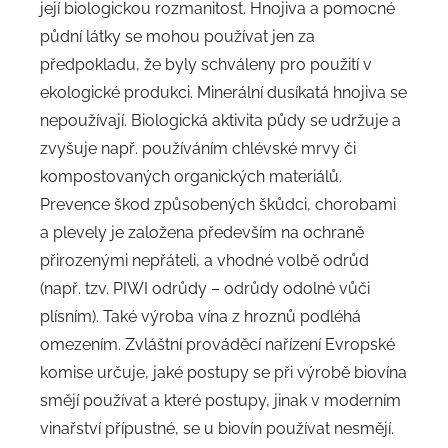
její biologickou rozmanitost. Hnojiva a pomocné
půdní látky se mohou používat jen za
předpokladu, že byly schváleny pro použití v
ekologické produkci. Minerální dusíkatá hnojiva se
nepoužívají. Biologická aktivita půdy se udržuje a
zvyšuje např. používáním chlévské mrvy či
kompostovaných organických materiálů.
Prevence škod způsobených škůdci, chorobami
a plevely je založena především na ochraně
přirozenými nepřáteli, a vhodné volbě odrůd
(např. tzv. PIWI odrůdy – odrůdy odolné vůči
plísním). Také výroba vína z hroznů podléhá
omezením. Zvláštní prováděcí nařízení Evropské
komise určuje, jaké postupy se při výrobě biovína
smějí používat a které postupy, jinak v moderním
vinařství přípustné, se u biovín používat nesmějí.