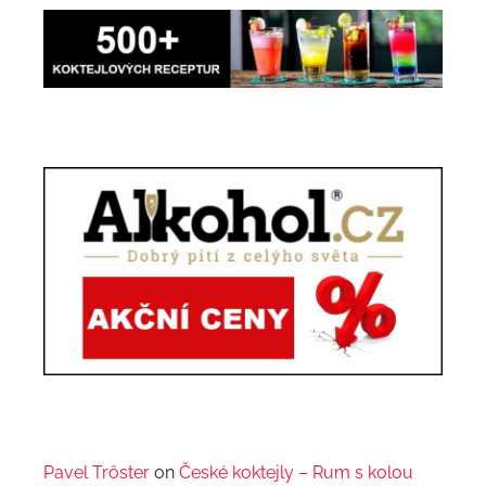
Pavel Trőster
on
České koktejly – Rum s kolou