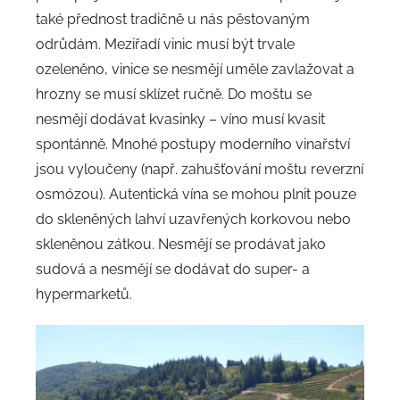
také přednost tradičně u nás pěstovaným
odrůdám. Meziřadí vinic musí být trvale
ozeleněno, vinice se nesmějí uměle zavlažovat a
hrozny se musí sklízet ručně. Do moštu se
nesmějí dodávat kvasinky – víno musí kvasit
spontánně. Mnohé postupy moderního vinařství
jsou vyloučeny (např. zahušťování moštu reverzní
osmózou). Autentická vína se mohou plnit pouze
do skleněných lahví uzavřených korkovou nebo
skleněnou zátkou. Nesmějí se prodávat jako
sudová a nesmějí se dodávat do super- a
hypermarketů.