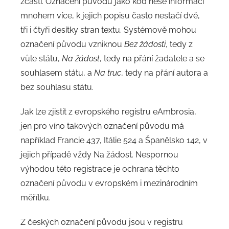
zčásti. Označení původu jako kód nese informací
mnohem více, k jejich popisu často nestačí dvě,
tři i čtyři desítky stran textu. Systémově mohou
označení původu vzniknou
Bez žádosti
, tedy z
vůle státu,
Na žádost
, tedy na přání žadatele a se
souhlasem státu, a
Na truc
, tedy na přání autora a
bez souhlasu státu.
Jak lze zjistit z evropského registru eAmbrosia,
jen pro víno takových označení původu má
například Francie 437, Itálie 524 a Španělsko 142, v
jejich případě vždy Na žádost. Nespornou
výhodou této registrace je ochrana těchto
označení původu v evropském i mezinárodním
měřítku.
Z českých označení původu jsou v registru