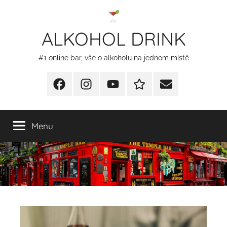
Přejít
k
ALKOHOL DRINK
obsahu
#1 online bar, vše o alkoholu na jednom místě
Facebook
Instagram
YT
Redakční
E-
kontakty
mail
Menu