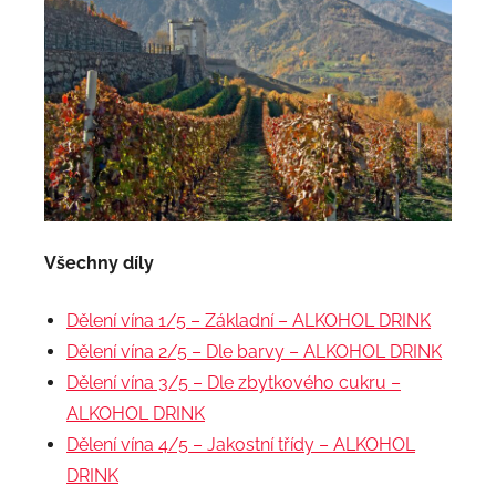
Všechny díly
Dělení vína 1/5 – Základní – ALKOHOL DRINK
Dělení vína 2/5 – Dle barvy – ALKOHOL DRINK
Dělení vína 3/5 – Dle zbytkového cukru –
ALKOHOL DRINK
Dělení vína 4/5 – Jakostní třídy – ALKOHOL
DRINK