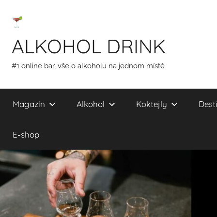
Přejít
k
obsahu
ALKOHOL DRINK
#1 online bar, vše o alkoholu na jednom místě
Magazín
Alkohol
Koktejly
Desti
E-shop