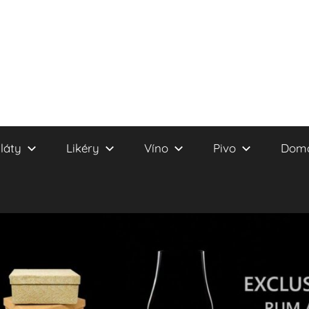
láty
Likéry
Víno
Pivo
Domá