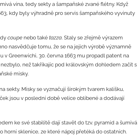
umivá vína, tedy sekty a šampaňské zvané flétny. Když
663, kdy byly výhradně pro servis šampaňského vyvinuty
ehdy
coupe
nebo také
tazza
. Staly se zřejmě výrazem
hno nasvědčuje tomu, že se na jejich výrobě významně
nu v Greenwichi, 30. června 1663 mu propadl patent na
 nezbylo, než takříkajíc pod královským dohledem začít s
aňské misky.
a sekty. Misky se vyznačují širokým tvarem kalíšku,
iček jsou v poslední době velice oblíbené a dodávají
ledem ke své stabilitě dají stavět do tzv. pyramid a šumivá
o horní sklenice, ze které nápoj přetéká do ostatních.