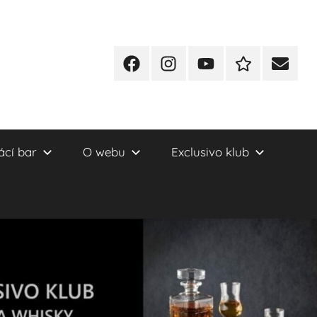
Facebook
Instagram
YT
Redakční
E-
kontakty
mail
cí bar
O webu
Exclusivo klub