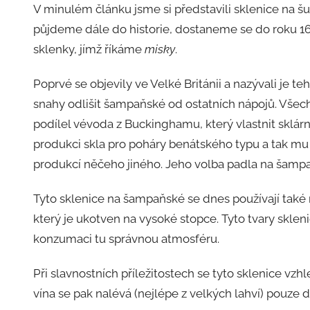
V minulém článku jsme si představili sklenice na š
půjdeme dále do historie, dostaneme se do roku 1
sklenky, jímž říkáme
misky
.
Poprvé se objevily ve Velké Británii a nazývali je t
snahy odlišit šampaňské od ostatních nápojů. Všec
podílel vévoda z Buckinghamu, který vlastnit sklár
produkci skla pro poháry benátského typu a tak mu
produkcí něčeho jiného. Jeho volba padla na šamp
Tyto sklenice na šampaňské se dnes používají také n
který je ukotven na vysoké stopce. Tyto tvary sklen
konzumaci tu správnou atmosféru.
Při slavnostních příležitostech se tyto sklenice vzh
vína se pak nalévá (nejlépe z velkých lahví) pouze d