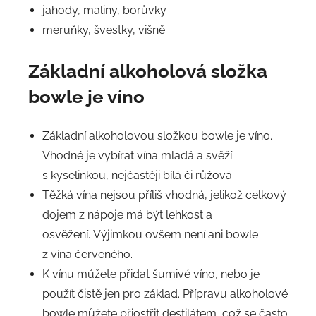
jahody, maliny, borůvky
meruňky, švestky, višně
Základní alkoholová složka
bowle je víno
Základní alkoholovou složkou bowle je víno.
Vhodné je vybírat vína mladá a svěží
s kyselinkou, nejčastěji bílá či růžová.
Těžká vína nejsou příliš vhodná, jelikož celkový
dojem z nápoje má být lehkost a
osvěžení. Výjimkou ovšem není ani bowle
z vína červeného.
K vínu můžete přidat šumivé víno, nebo je
použít čistě jen pro základ. Přípravu alkoholové
bowle můžete přiostřit destilátem, což se často