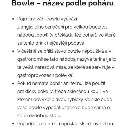
Bowle – název podle poháru
Pojmenování bowle vychází
z anglického označení pro velkou buclatou
nádobu „bowl“ (v překladu též pohár), ve které
se tento drink nejčastěji podává.
V češtině se příliš slovo bowle nepoužívá a v
gastronomii se tato nádoba nazývá terina (je to
ta velká nerezová mísa, ze které se servíruje v
gastroprovozech polévka).
Pokud nemáte pohár ani terinu, lze použít
prakticky cokoliv, třeba skleněnou kouli, ve
kterém obvykle plavou rybičky. Ve skle bude
vaše bowle vypadat úžasně a bude sama o
sobě ozdobou stolu.
Případně lze použít například skleněný džbán,