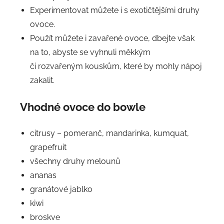
Experimentovat můžete i s exotičtějšími druhy
ovoce.
Použít můžete i zavařené ovoce, dbejte však
na to, abyste se vyhnuli měkkým
či rozvařeným kouskům, které by mohly nápoj
zakalit.
Vhodné ovoce do bowle
citrusy – pomeranč, mandarinka, kumquat,
grapefruit
všechny druhy melounů
ananas
granátové jablko
kiwi
broskve