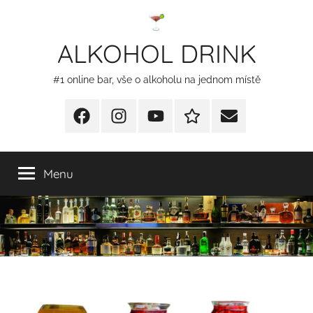
Přejít
k
ALKOHOL DRINK
obsahu
#1 online bar, vše o alkoholu na jednom místě
Facebook
Instagram
YT
Redakční
E-
kontakty
mail
Menu