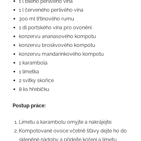
1 l bílého perlivého vína
1 l červeného perlivého vína
300 ml třtinového rumu
1 dl portského vína pro ovonění
konzervu ananasového kompotu
konzervu broskvového kompotu
konzervu mandarinkového kompotu
1 karambola
1 limetka
2 svitky skořice
8 ks hřebíčku
Postup práce:
Limetu a karambolu omyjte a nakrájejte.
Kompotované ovoce včetně šťávy dejte ho do
skleněné nádoby a přidejte koření a limetu