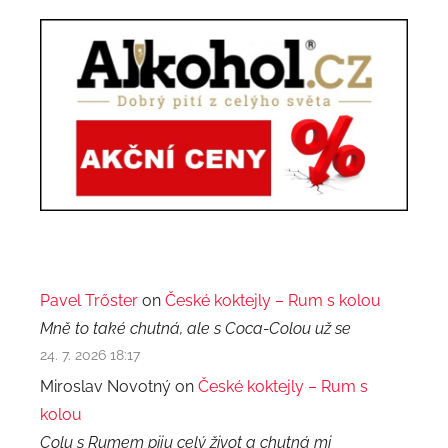
Pavel Trőster
on
České koktejly – Rum s kolou
Mně to také chutná, ale s Coca-Colou už se
24. 7. 2026 18:17
Miroslav Novotný on
České koktejly – Rum s
kolou
Colu s Rumem piju celý život a chutná mi