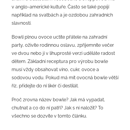
v anglo-americké kultuře. Často se také popíjí
například na svatbách a je ozdobou zahradních
slavností.
Bowlí plnou ovoce uctíte přátele na zahradní
party, oživíte rodinnou oslavu, zpříjemníte večer
ve dvou nebo jí v lihuprosté verzi uděláte radost
dětem. Základní receptura pro výrobu bowle
musí vždy obsahovat víno, cukr, ovoce a
sodovou vodu. Pokud má mít ovocná bowle větší
říz, přidejte do ní likér či destilát.
Proč zrovna název bowle? Jak má vypadat,
chutnat a co do ní patří? Jak s ní naložit? To
všechno se dozvíte v tomto článku.