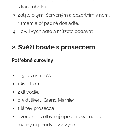
s karambolou.
Zalijte bílým, červeným a dezertním vínem,
rumem a případně doslaďte.
Bowli vychlaďte a můžete podávat.
2. Svěží bowle s proseccem
Potřebné suroviny:
0,5 l džus 100%
1 ks citrón
2 dl vodka
0,5 dl likéru Grand Marnier
1 láhev prosecca
ovoce dle volby nejlépe citrusy, meloun,
maliny či jahody – viz výše