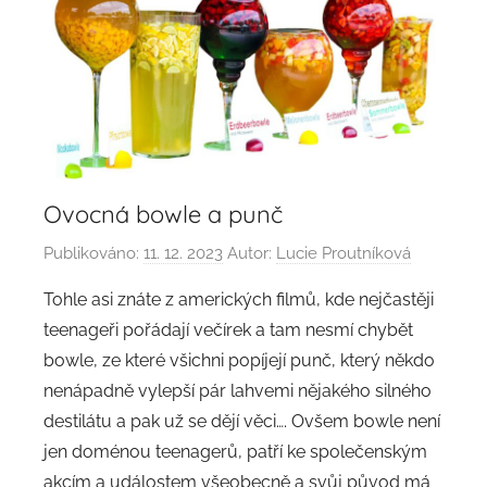
Ovocná bowle a punč
Publikováno:
11. 12. 2023
Autor:
Lucie Proutníková
Tohle asi znáte z amerických filmů, kde nejčastěji
teenageři pořádají večírek a tam nesmí chybět
bowle, ze které všichni popíjejí punč, který někdo
nenápadně vylepší pár lahvemi nějakého silného
destilátu a pak už se dějí věci…. Ovšem bowle není
jen doménou teenagerů, patří ke společenským
akcím a událostem všeobecně a svůj původ má