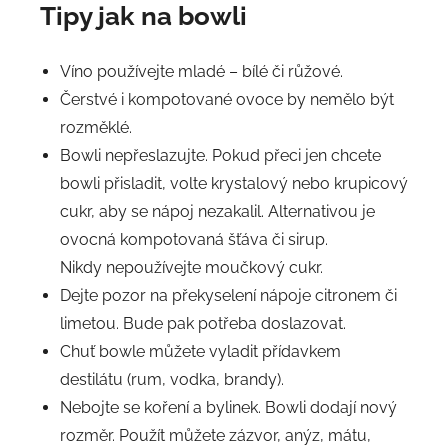
Tipy jak na bowli
Víno používejte mladé – bílé či růžové.
Čerstvé i kompotované ovoce by nemělo být
rozměklé.
Bowli nepřeslazujte. Pokud přeci jen chcete
bowli přisladit, volte krystalový nebo krupicový
cukr, aby se nápoj nezakalil. Alternativou je
ovocná kompotovaná šťáva či sirup.
Nikdy nepoužívejte moučkový cukr.
Dejte pozor na překyselení nápoje citronem či
limetou. Bude pak potřeba doslazovat.
Chuť bowle můžete vyladit přídavkem
destilátu (rum, vodka, brandy).
Nebojte se koření a bylinek. Bowli dodají nový
rozměr. Použít můžete zázvor, anýz, mátu,