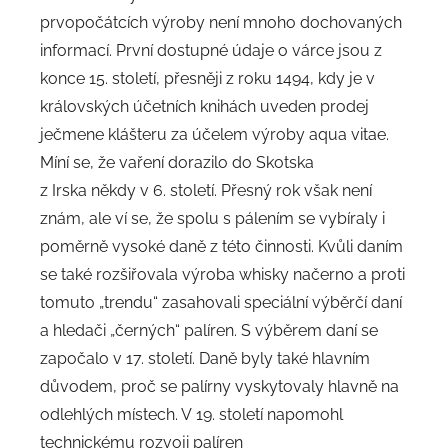
prvopočátcích výroby není mnoho dochovaných
informací. První dostupné údaje o várce jsou z
konce 15. století, přesněji z roku 1494, kdy je v
královských účetních knihách uveden prodej
ječmene klášteru za účelem výroby aqua vitae.
Míní se, že vaření dorazilo do Skotska
z Irska někdy v 6. století. Přesný rok však není
znám, ale ví se, že spolu s pálením se vybíraly i
poměrně vysoké daně z této činnosti. Kvůli daním
se také rozšiřovala výroba whisky načerno a proti
tomuto „trendu“ zasahovali speciální výběrčí daní
a hledači „černých“ palíren. S výběrem daní se
započalo v 17. století. Daně byly také hlavním
důvodem, proč se palírny vyskytovaly hlavně na
odlehlých místech. V 19. století napomohl
technickému rozvoji palíren