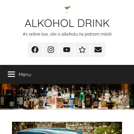
Přejít
k
ALKOHOL DRINK
obsahu
#1 online bar, vše o alkoholu na jednom místě
Facebook
Instagram
YT
Redakční
E-
kontakty
mail
Menu