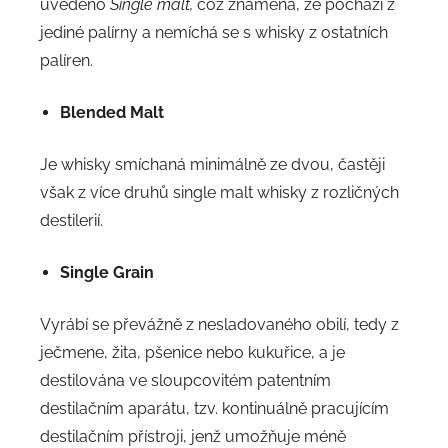
uvedeno
Single malt,
což znamená, že pochází z
jediné palírny a nemíchá se s whisky z ostatních
palíren.
Blended Malt
Je whisky smíchaná minimálně ze dvou, častěji
však z více druhů single malt whisky z rozličných
destilerií.
Single Grain
Vyrábí se převážně z nesladovaného obilí, tedy z
ječmene, žita, pšenice nebo kukuřice, a je
destilována ve sloupcovitém patentním
destilačním aparátu, tzv. kontinuálně pracujícím
destilačním přístroji, jenž umožňuje méně