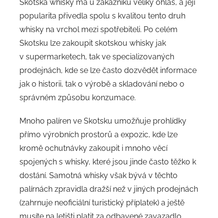
Skotská whisky má u zákazníků veliký ohlas, a její
popularita přivedla spolu s kvalitou tento druh
whisky na vrchol mezi spotřebiteli. Po celém
Skotsku lze zakoupit skotskou whisky jak
v supermarketech, tak ve specializovaných
prodejnách, kde se lze často dozvědět informace
jak o historii, tak o výrobě a skladování nebo o
správném způsobu konzumace.
Mnoho palíren ve Skotsku umožňuje prohlídky
přímo výrobních prostorů a expozic, kde lze
kromě ochutnávky zakoupit i mnoho věcí
spojených s whisky, které jsou jinde často těžko k
dostání. Samotná whisky však bývá v těchto
palírnách zpravidla dražší než v jiných prodejnách
(zahrnuje neoficiální turistický příplatek) a ještě
musíte na letišti platit za odbavené zavazadlo,