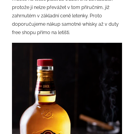
protože jí nelze převážet v tom příručním, již
zahrnutém v základní ceně letenky. Proto
doporučujeme nákup samotné whisky až v duty
free shopu přímo na letišti.