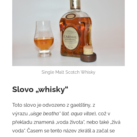
Single Malt Scotch Whisky
Slovo „whisky“
Toto slovo je odvozeno z gaelštiny, z
výrazu
„uisge beatha“
(
lat. aqua vitae
), což v
překladu znamená „voda života“, nebo také „živá
voda“. Časem se tento název zkrátil a začal se