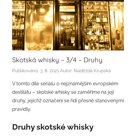
Skotská whisky – 3/4 – Druhy
Publikováno:
3. 8. 2021
Autor:
Naděžda Krupská
V tomto díle seriálu o nejznámějším evropském
destilátu – skotské whisky se zaměříme na její
druhy, jejichž označení se řídí přesně stanovenými
pravidly.
Druhy
skotské whisky