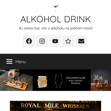
Přejít
k
ALKOHOL DRINK
obsahu
#1 online bar, vše o alkoholu na jednom místě
Facebook
Instagram
YT
Redakční
E-
kontakty
mail
Menu