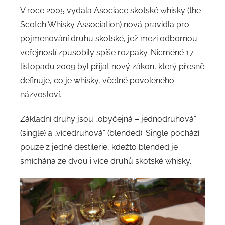
V roce 2005 vydala Asociace skotské whisky (the
Scotch Whisky Association) nová pravidla pro
pojmenování druhů skotské, jež mezi odbornou
veřejností způsobily spíše rozpaky. Nicméně 17.
listopadu 2009 byl přijat nový zákon, který přesně
definuje, co je whisky, včetně povoleného
názvosloví.
Základní druhy jsou „obyčejná – jednodruhová“
(single) a „vícedruhová“ (blended). Single pochází
pouze z jedné destilerie, kdežto blended je
smíchána ze dvou i více druhů skotské whisky.