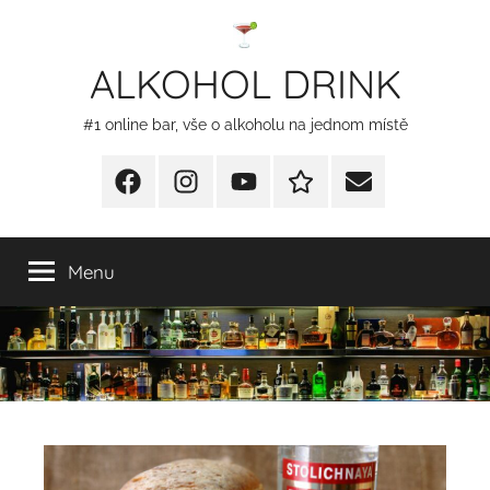
Přejít
k
ALKOHOL DRINK
obsahu
#1 online bar, vše o alkoholu na jednom místě
Facebook
Instagram
YT
Redakční
E-
kontakty
mail
Menu