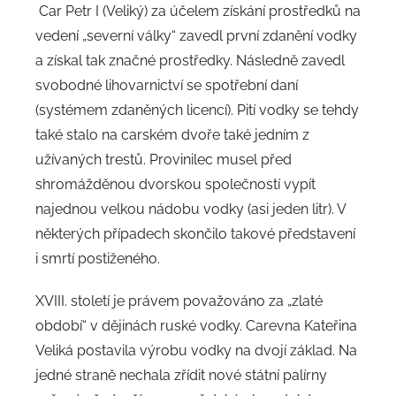
Car Petr I (Veliký) za účelem získání prostředků na
vedení „severní války“ zavedl první zdanění vodky
a získal tak značné prostředky. Následně zavedl
svobodné lihovarnictví se spotřební daní
(systémem zdaněných licencí). Pití vodky se tehdy
také stalo na carském dvoře také jedním z
užívaných trestů. Provinilec musel před
shromážděnou dvorskou společností vypít
najednou velkou nádobu vodky (asi jeden litr). V
některých případech skončilo takové představení
i smrtí postiženého.
XVIII. století je právem považováno za „zlaté
období“ v dějinách ruské vodky. Carevna Kateřina
Veliká postavila výrobu vodky na dvojí základ. Na
jedné straně nechala zřídit nové státní palírny