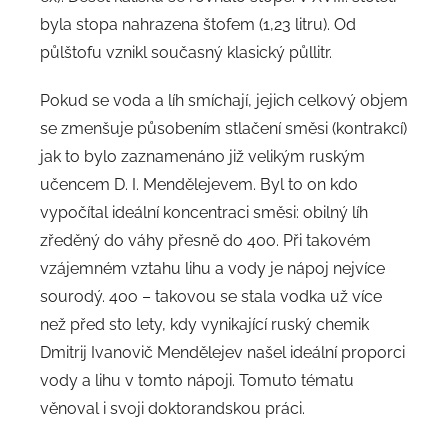
byla stopa nahrazena štofem (1,23 litru). Od
půlštofu vznikl současný klasický půllitr.
Pokud se voda a líh smíchají, jejich celkový objem
se zmenšuje působením stlačení směsi (kontrakcí)
jak to bylo zaznamenáno již velikým ruským
učencem D. I. Mendělejevem. Byl to on kdo
vypočítal ideální koncentraci směsi: obilný líh
zředěný do váhy přesně do 40o. Při takovém
vzájemném vztahu lihu a vody je nápoj nejvíce
sourodý. 40o – takovou se stala vodka už více
než před sto lety, kdy vynikající ruský chemik
Dmitrij Ivanovič Mendělejev našel ideální proporci
vody a lihu v tomto nápoji. Tomuto tématu
věnoval i svoji doktorandskou práci.