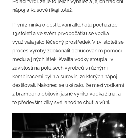
Poláci tvrdí, že je to jejich vynález a jejich tradiční
nápoj a Rusové říkají totéž.
První zmínka o destilování alkoholu pochází ze
13.století a ve svém prvopočátku se vodka
využívala jako léčebný prostředek. V 15. století se
proces výroby zdokonalil ochucováním pomocí
medu a jiných látek. Kvalita vodky stoupla i v
závislosti na pokusech výrobců s různými
kombinacemi bylin a surovin, ze kterých nápoj
destilovali. Nakonec se ukázalo, že mezi vodkami
z brambor a obilovin jasně vyniká vodka žitná, a
to především díky své lahodné chuti a vůni.