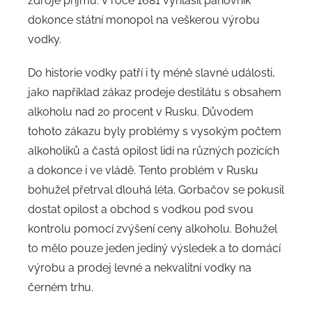
zdroje příjmů. V roce 1681 vyhlásil panovník
dokonce státní monopol na veškerou výrobu
vodky.
Do historie vodky patří i ty méně slavné události,
jako například zákaz prodeje destilátu s obsahem
alkoholu nad 20 procent v Rusku. Důvodem
tohoto zákazu byly problémy s vysokým počtem
alkoholiků a častá opilost lidí na různých pozicích
a dokonce i ve vládě. Tento problém v Rusku
bohužel přetrval dlouhá léta. Gorbačov se pokusil
dostat opilost a obchod s vodkou pod svou
kontrolu pomocí zvýšení ceny alkoholu. Bohužel
to mělo pouze jeden jediný výsledek a to domácí
výrobu a prodej levné a nekvalitní vodky na
černém trhu.