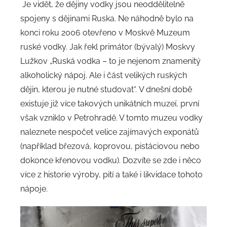
Je vidět, že dějiny vodky jsou neoddělitelně
spojeny s dějinami Ruska. Ne náhodně bylo na
konci roku 2006 otevřeno v Moskvě Muzeum
ruské vodky. Jak řekl primátor (bývalý) Moskvy
Lužkov „Ruská vodka – to je nejenom znamenitý
alkoholický nápoj. Ale i část velikých ruských
dějin, kterou je nutné studovat“. V dnešní době
existuje již více takových unikátních muzeí, první
však vzniklo v Petrohradě. V tomto muzeu vodky
naleznete nespočet velice zajímavých exponátů
(například březová, koprovou, pistáciovou nebo
dokonce křenovou vodku). Dozvíte se zde i něco
více z historie výroby, pití a také i likvidace tohoto
nápoje.