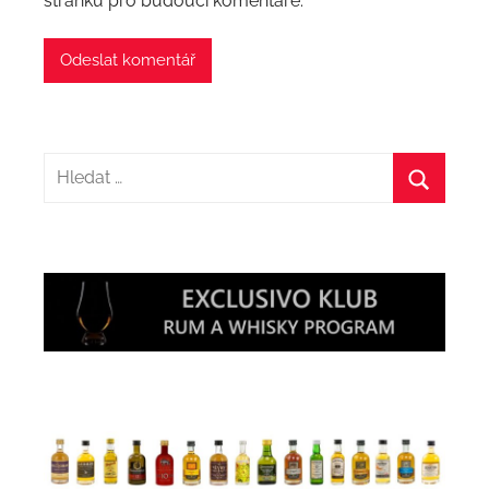
stránku pro budoucí komentáře.
Hledat:
Hledat