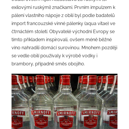
exilovými ruskými) značkami. Prvním impulzem k
pálení vlastního nápoje z obilí byl podle badatelů
import francouzské vinné pálenky (aqua vitae) ve
čtrnáctém století. Obyvatelé východní Evropy se
tímto příkladem inspirovali, ovšem méně běžné
víno nahradili domácí surovinou. Mnohem později
se vedle obilí používaly k výrobě vodky i
brambory, případně směs obojího.