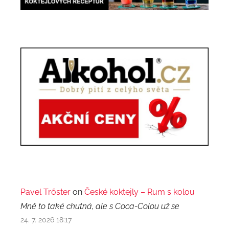
Pavel Trőster
on
České koktejly – Rum s kolou
Mně to také chutná, ale s Coca-Colou už se
24. 7. 2026 18:17