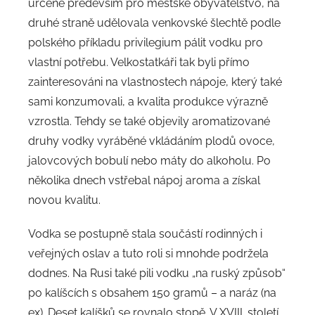
určené především pro městské obyvatelstvo, na
druhé straně udělovala venkovské šlechtě podle
polského příkladu privilegium pálit vodku pro
vlastní potřebu. Velkostatkáři tak byli přímo
zainteresováni na vlastnostech nápoje, který také
sami konzumovali, a kvalita produkce výrazně
vzrostla. Tehdy se také objevily aromatizované
druhy vodky vyráběné vkládáním plodů ovoce,
jalovcových bobulí nebo máty do alkoholu. Po
několika dnech vstřebal nápoj aroma a získal
novou kvalitu.
Vodka se postupně stala součástí rodinných i
veřejných oslav a tuto roli si mnohde podržela
dodnes. Na Rusi také pili vodku „na ruský způsob“
po kalíšcích s obsahem 150 gramů – a naráz (na
ex). Deset kalíšků se rovnalo stopě. V XVIII. století