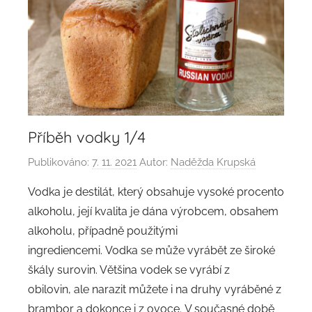
Příběh vodky 1/4
Publikováno:
7. 11. 2021
Autor:
Naděžda Krupská
Vodka je destilát, který obsahuje vysoké procento
alkoholu, její kvalita je dána výrobcem, obsahem
alkoholu, případně použitými
ingrediencemi. Vodka se může vyrábět ze široké
škály surovin. Většina vodek se vyrábí z
obilovin, ale narazit můžete i na druhy vyráběné z
brambor a dokonce i z ovoce. V současné době