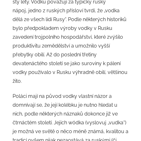
sty lety. Vodku považují za typicky ruský
nápoj, jedno z ruských přísloví tvrdí, že „vodka
dělá ze všech lidí Rusy“. Podle některých historiků
bylo předpokladem výroby vodky v Rusku
zavedení trojpolního hospodářství, které zvýšilo
produktivitu zemědělství a umožnilo vyšší
přebytky obilí. Až do poslední třetiny
devatenáctého století se jako suroviny k pálení
vodky používalo v Rusku výhradně obilí, většinou
žito.
Poláci mají na původ vodky vlastní názor a
domnívají se, že její kolébku je nutno hledat u
nich, podle některých náznaků dokonce již ve
čtrnáctém století. Jejich wódka (vyslovuj „vudka“)
je možná ve světě o něco méně známá, kvalitou a
tradicí ovšem nijak nezaostává za ruskými (či