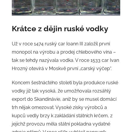
Krátce z dějin ruské vodky
Už v roce 1474 ruský car Ioann III založil první
monopol na výrobu a prodej chlebového vína –
tak se tehdy nazývala vodka. V roce 1533 car Ivan
Hrozný otevírá v Moskvě první „carský výčep“.
Koncem šestnáctého století byla produkce ruské
vodky již tak vysoká, že umožňovala rozsáhlý
export do Skandinávie, aniž by se musel domácí
trh nějak omezovat. Vysoké zisky výrobců a
kupců vedly brzy k zakládání státních krčem, z
jejichž provozu měla státní pokladna vydatné