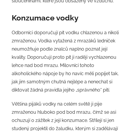
sloučeninami, které jsou obsaženy ve vzduchu.
Konzumace vodky
Odborníci doporučují pít vodku chlazenou a nikoli
zmraženou. Vodka vytažená z mrazáků ledniček
neumožňuje podle znalců naplno poznat její
kvality. Doporučují proto pít ji raději vychlazenou
lehce nad bod mrazu. Milovníci tohoto
alkoholického nápoje by ho navíc měli popíjet tak,
jak jim samotným chutná nejlépe a nenechat si
diktovat žádná pravidla jejího „správného“ pití.
Většina pijáků vodky na celém světě ji pije
zmraženou hluboko pod bod mrazu, čímž se asi
ochuzují o zážitek z její konzumace. Střílejí si jen
studený projektil do žaludku, kterým si zadělávají