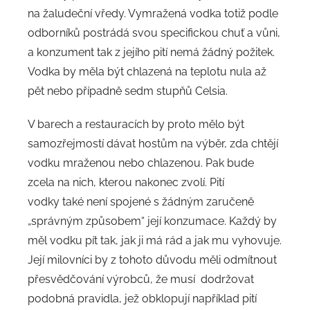
na žaludeční vředy. Vymražená vodka totiž podle
odborníků postrádá svou specifickou chuť a vůni,
a konzument tak z jejího pití nemá žádný požitek.
Vodka by měla být chlazená na teplotu nula až
pět nebo případně sedm stupňů Celsia.
V barech a restauracích by proto mělo být
samozřejmostí dávat hostům na výběr, zda chtějí
vodku mraženou nebo chlazenou. Pak bude
zcela na nich, kterou nakonec zvolí. Pití
vodky také není spojené s žádným zaručeně
„správným způsobem“ její konzumace. Každý by
měl vodku pít tak, jak ji má rád a jak mu vyhovuje.
Její milovníci by z tohoto důvodu měli odmítnout
přesvědčování výrobců, že musí dodržovat
podobná pravidla, jež obklopují například pití