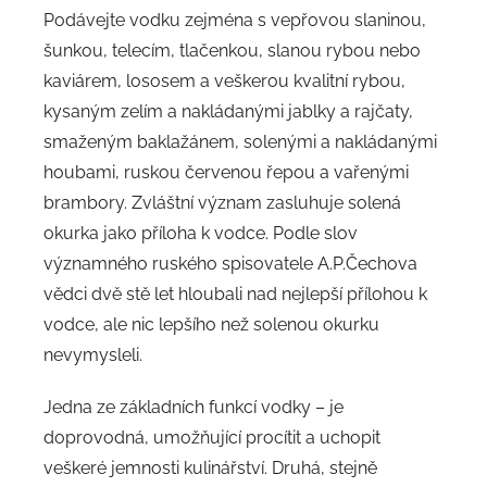
Podávejte vodku zejména s vepřovou slaninou,
šunkou, telecím, tlačenkou, slanou rybou nebo
kaviárem, lososem a veškerou kvalitní rybou,
kysaným zelím a nakládanými jablky a rajčaty,
smaženým baklažánem, solenými a nakládanými
houbami, ruskou červenou řepou a vařenými
brambory. Zvláštní význam zasluhuje solená
okurka jako příloha k vodce. Podle slov
významného ruského spisovatele A.P.Čechova
vědci dvě stě let hloubali nad nejlepší přílohou k
vodce, ale nic lepšího než solenou okurku
nevymysleli.
Jedna ze základních funkcí vodky – je
doprovodná, umožňující procítit a uchopit
veškeré jemnosti kulinářství. Druhá, stejně