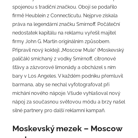
spojenou s tradiční značkou. Obojí se podařilo
firmě Heublein z Connecticutu. Nejprve získala
práva na legendární značku Smirnoff. Počáteční
nedostatek kapitálu na reklamu vyřešil majitel
firmy John G. Martin originálním způsobem.
Připravil nový koktejl „Moscow Mule“ (Moskevský
paličák) smíchaný z vodky Smirnoff, citronové
šťávy a zázvorové limonády a obcházel s ním
bary v Los Angeles. V každém podniku přemluvil
barmana, aby se nechal vyfotografovat při
míchání nového nápoje. Všude vyhlašoval nový
nápoj za současnou světovou módu a brzy našel
silné partnery pro další reklamní kampaň.
Moskevský mezek
–
Moscow