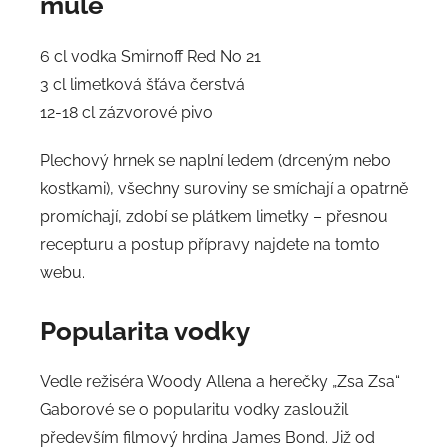
mule
6 cl vodka Smirnoff Red No 21
3 cl limetková šťáva čerstvá
12-18 cl zázvorové pivo
Plechový hrnek se naplní ledem (drceným nebo
kostkami), všechny suroviny se smíchají a opatrně
promíchají, zdobí se plátkem limetky – přesnou
recepturu a postup přípravy najdete na tomto
webu.
Popularita vodky
Vedle režiséra Woody Allena a herečky „Zsa Zsa“
Gaborové se o popularitu vodky zasloužil
především filmový hrdina James Bond. Již od