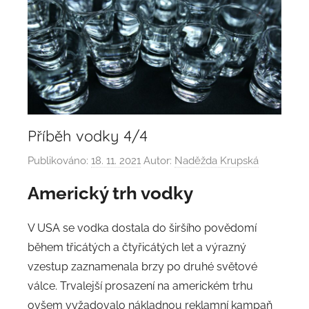
Příběh vodky 4/4
Publikováno:
18. 11. 2021
Autor:
Naděžda Krupská
Americký trh
vodky
V USA se vodka dostala do širšího povědomí
během třicátých a čtyřicátých let a výrazný
vzestup zaznamenala brzy po druhé světové
válce. Trvalejší prosazení na americkém trhu
ovšem vyžadovalo nákladnou reklamní kampaň