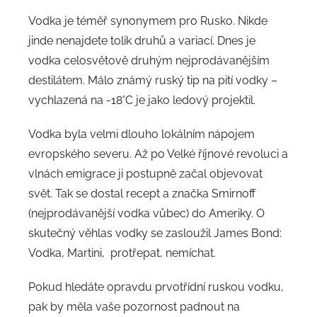
Vodka je téměř synonymem pro Rusko. Nikde
jinde nenajdete tolik druhů a variací. Dnes je
vodka celosvětově druhým nejprodávanějším
destilátem. Málo známý ruský tip na pití vodky –
vychlazená na -18°C je jako ledový projektil.
Vodka byla velmi dlouho lokálním nápojem
evropského severu. Až po Velké říjnové revoluci a
vlnách emigrace ji postupně začal objevovat
svět. Tak se dostal recept a značka Smirnoff
(nejprodávanější vodka vůbec) do Ameriky. O
skutečný věhlas vodky se zasloužil James Bond:
Vodka, Martini, protřepat, nemíchat.
Pokud hledáte opravdu prvotřídní ruskou vodku,
pak by měla vaše pozornost padnout na