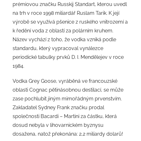
prémiovou značku Russkij Standart, kterou uvedl
na trh v roce 1998 miliardář Ruslam Tarik. K její
výrobě se využívá pšenice z ruského vnitrozemí a
k ředění voda z oblastí za polárním kruhem.
Název vychází z toho, že vodka vzniká podle
standardu, který vypracoval vynálezce
periodické tabulky prvků D. I. Mendělejev v roce
1984.
Vodka Grey Goose, vyráběná ve francouzské
oblasti Cognac pětinásobnou destilací, se může
zase pochlubit jiným mimořádným prvenstvím.
Zakladatel Sydney Frank značku prodal
společnosti Bacardi – Martini za částku, která
dosud nebyla v lihovarnickém byznysu
dosažena, natož překonána: 2,2 miliardy dolarů!