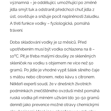
významná – je oddělující, umožňující po změně
jídla smýt tuk a odstranit předchozí chuť jídla z
úst, osvěžuje a snižuje pocit naplněnosti žaludku.
A třetí funkce vodky – fyziologická, pomáhá
trávení.
Doba skladování vodky je 12 měsíců. Před
upotřebením musí být vodka ochlazena na 8 –
o
10
C. Pít je třeba malými doušky ze skleněných
skleniček na vodku s objemem ne více než 50
gramů. Po jídle je vhodné vypít šálek silného čaje
s mátou nebo citronem, nebo kávu s citronem.
Někteří experti soudí, že v dnešních životních
podmínkách znečištěného ovzduší měst pomáhá
ruská vodka při mírném užívání (do 30-50 gramů
denně) jako prevence možné otravy chemickými