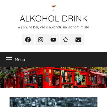
Přejít
k
ALKOHOL DRINK
obsahu
#1 online bar, vše o alkoholu na jednom místě
Facebook
Instagram
YT
Redakční
E-
kontakty
mail
Menu