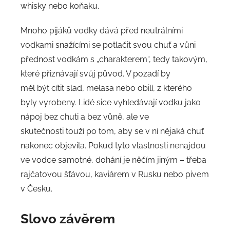
whisky nebo koňaku.
Mnoho pijáků vodky dává před neutrálními
vodkami snažícími se potlačit svou chuť a vůni
přednost vodkám s „charakterem“, tedy takovým,
které přiznávají svůj původ. V pozadí by
měl být cítit slad, melasa nebo obilí, z kterého
byly vyrobeny. Lidé sice vyhledávají vodku jako
nápoj bez chuti a bez vůně, ale ve
skutečnosti touží po tom, aby se v ní nějaká chuť
nakonec objevila. Pokud tyto vlastnosti nenajdou
ve vodce samotné, dohání je něčím jiným – třeba
rajčatovou šťávou, kaviárem v Rusku nebo pivem
v Česku.
Slovo závěrem