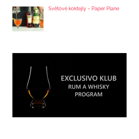
Světové koktejly – Paper Plane