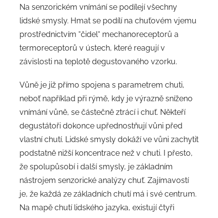
Na senzorickém vnímání se podílejí všechny
lidské smysly. Hmat se podílí na chuťovém vjemu
prostřednictvím “čidel“ mechanoreceptorů a
termoreceptorů v ústech, které reagují v
závislosti na teplotě degustovaného vzorku.
Vůně je již přímo spojena s parametrem chuti,
neboť například při rýmě, kdy je výrazně sníženo
vnímání vůně, se částečně ztrácí i chuť. Někteří
degustátoři dokonce upřednostňují vůni před
vlastní chutí. Lidské smysly dokáží ve vůni zachytit
podstatně nižší koncentrace než v chuti. I přesto,
že spolupůsobí i další smysly, je základním
nástrojem senzorické analýzy chuť. Zajímavostí
je, že každá ze základních chutí má i své centrum.
Na mapě chutí lidského jazyka, existují čtyři