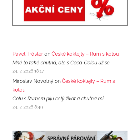
Pavel Trőster
on
České koktejly – Rum s kolou
Mně to také chutná, ale s Coca-Colou už se
24. 7. 2026 18:17
Miroslav Novotný on
České koktejly – Rum s
kolou
Colu s Rumem piju celý život a chutná mi
24. 7. 2026 8:49