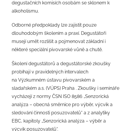
degustačních komisích osobám se sklonem k
alkoholismu.
Odborné předpoklady lze zajistit pouze
dlouhodobým školením a praxí. Degustátoři
musejí umět rozlišit a pojmenovat základní i
některé speciální pivovarské vůně a chutě.
Školení degustátorů a degustátorské zkoušky
probíhají v pravidelných intervalech
na Výzkumném ústavu pivovarském a
sladařském a.s. (VÚPS) Praha . Zkoušky i semináře
vycházejí z normy ČSN ISO 8586 „Senzorická
analýza – obecná směrnice pro výběr, výcvik a
sledování činnosti posuzovatelů“ a z analytiky
EBC, kapitoly „Senzorická analýza – výběr a
výcvik posuzovatelů“.