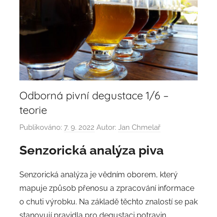
Odborná pivní degustace 1/6 –
teorie
Publikováno:
7. 9. 2022
Autor:
Jan Chmelař
Senzorická analýza piva
Senzorická analýza je vědním oborem, který
mapuje způsob přenosu a zpracování informace
o chuti výrobku. Na základě těchto znalostí se pak
stanovují pravidla pro degustaci potravin.