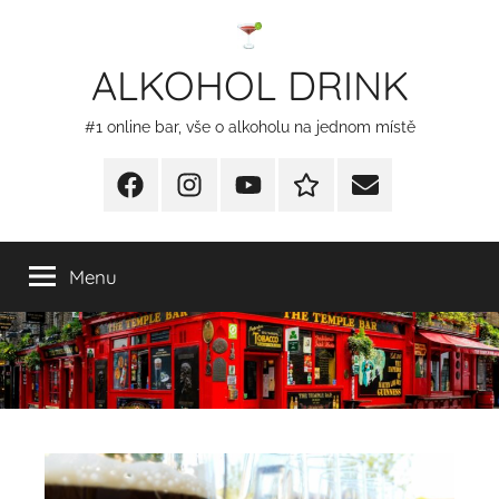
Přejít
k
ALKOHOL DRINK
obsahu
#1 online bar, vše o alkoholu na jednom místě
Facebook
Instagram
YT
Redakční
E-
kontakty
mail
Menu