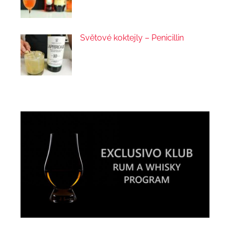
Světové koktejly – Penicillin