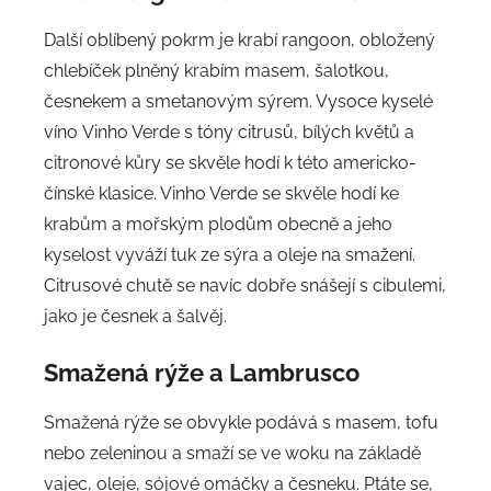
Další oblíbený pokrm je krabí rangoon, obložený
chlebíček plněný krabím masem, šalotkou,
česnekem a smetanovým sýrem. Vysoce kyselé
víno Vinho Verde s tóny citrusů, bílých květů a
citronové kůry se skvěle hodí k této americko-
čínské klasice. Vinho Verde se skvěle hodí ke
krabům a mořským plodům obecně a jeho
kyselost vyváží tuk ze sýra a oleje na smažení.
Citrusové chutě se navíc dobře snášejí s cibulemi,
jako je česnek a šalvěj.
Smažená rýže a Lambrusco
Smažená rýže se obvykle podává s masem, tofu
nebo zeleninou a smaží se ve woku na základě
vajec, oleje, sójové omáčky a česneku. Ptáte se,