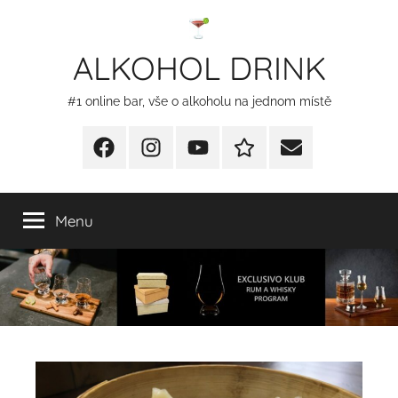
Přejít
k
ALKOHOL DRINK
obsahu
#1 online bar, vše o alkoholu na jednom místě
Facebook
Instagram
YT
Redakční
E-
kontakty
mail
Menu