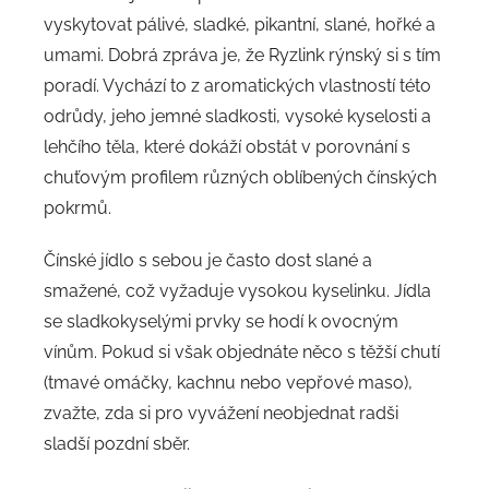
vyskytovat pálivé, sladké, pikantní, slané, hořké a
umami. Dobrá zpráva je, že Ryzlink rýnský si s tím
poradí. Vychází to z aromatických vlastností této
odrůdy, jeho jemné sladkosti, vysoké kyselosti a
lehčího těla, které dokáží obstát v porovnání s
chuťovým profilem různých oblíbených čínských
pokrmů.
Čínské jídlo s sebou je často dost slané a
smažené, což vyžaduje vysokou kyselinku. Jídla
se sladkokyselými prvky se hodí k ovocným
vínům. Pokud si však objednáte něco s těžší chutí
(tmavé omáčky, kachnu nebo vepřové maso),
zvažte, zda si pro vyvážení neobjednat radši
sladší pozdní sběr.