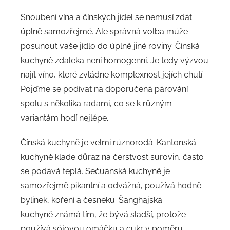
Snoubení vína a čínských jídel se nemusí zdát
úplně samozřejmé. Ale správná volba může
posunout vaše jídlo do úplně jiné roviny. Čínská
kuchyně zdaleka není homogenní. Je tedy výzvou
najít víno, které zvládne komplexnost jejích chutí.
Pojďme se podívat na doporučená párování
spolu s několika radami, co se k různým
variantám hodí nejlépe.
Čínská kuchyně je velmi různorodá. Kantonská
kuchyně klade důraz na čerstvost surovin, často
se podává teplá. Sečuánská kuchyně je
samozřejmě pikantní a odvážná, používá hodně
bylinek, koření a česneku. Šanghajská
kuchyně známá tím, že bývá sladší, protože
používá sójovou omáčku a cukr v poměru