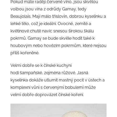
Pokud máte raději červené víno, jsou skvělou
volbou jsou vína z odrůdy Gamay, tedy
Beaujolais. Mají málo tříslovin, dobrou kyselinku a
lehké tělo, což je ideální. Ovocné, zemité a
květinové chutě navíc snesou širokou škálu
pokrmů. Gamay se bude skvěle hodit také k
houbovým nebo hovězím pokrmům, které nejsou
příliš kořeněné.
Velmi dobře se k čínské kuchyni
hodí šampaňské, zejména růžové. Jasná
kyselinka dokáže utlumit mastný pocit v ústech a
komplexní vůni s červenými bobulemi může
velmi dobře doprovázet čínské koření.