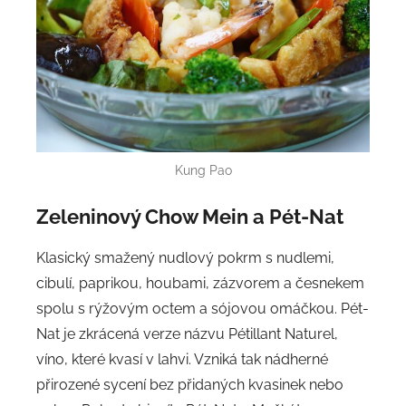
Kung Pao
Zeleninový Chow Mein a Pét-Nat
Klasický smažený nudlový pokrm s nudlemi,
cibulí, paprikou, houbami, zázvorem a česnekem
spolu s rýžovým octem a sójovou omáčkou. Pét-
Nat je zkrácená verze názvu Pétillant Naturel,
víno, které kvasí v lahvi. Vzniká tak nádherné
přirozené sycení bez přidaných kvasinek nebo