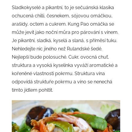
Sladkokyselé a pikantní, to je sečuánská klasika
ochucená chilli, česnekem, sójovou omáčkou,
arašídy, octem a cukrem. Kung Pao omáčka se
může jevit jako noční můra pro párování s vínem.
Je pikantní, sladká, kyselá a slaná, s příměsí tuku.
Nehledejte nic jiného než Rulandské šedé.
Nejlepší bude polosuché. Cukr, ovocná chuť,
struktura a vysoká kyselinka vyváží aromatické a
kořeněné vlastnosti pokrmu. Struktura vína
odpovídá struktuře pokrmu a víno se nenechá
tímto jídlem pohltit.