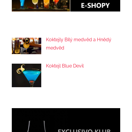
Koktejly Bílý medvěd a Hnědý
medvěd
Koktejl Blue Devil