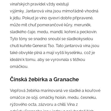
vinařských pravidel vždy existují
výjimky. Jantarová vína jsou mimořádně vhodná
k jídlu. Pokud je víno qvevri dobře připravené,
může mít chuť pomerančové kůry, meruněk,
sladkého čaje, medu, mandlí, koření a peckovin.
Tyto tóny se snadno snoubí se sladkokyselou
chutí kuřete General Tso. Tato jantarová vína jsou
také obvykle plná a mají vyšší kyselinku, což je
ideální k tomu, aby se vyrovnala s těžkou
omáčkou.
Čínská žebírka a Granache
Vepřová žebírka marinovaná ve sladké a kouřové
omáčce ze sóji, omáčky hoisin, medu, česneku,
rýžového octa, zázvoru a chilli. Vína z