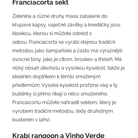
Franciacorta sekt
Zelenina a různé druhy masa zabalené do
křupavé kapsy, vaječné závitky a knedlíčky jsou
klasikou, kterou si můžete odnést s
sebou. Franciacorta se vyrábí stejnou tradiční
metodou jako šampaňské a často má výraznější
ovocné tóny, jako je citron, broskev a třešeň. Má
nízký obsah alkoholu a vysokou kyselost, takže je
ideálním doplňkem k těmto smaženým
předkrmům. Vysoká kyselost prořízne olej a ty
bublinky si přímo říkají o něco smaženého.
Franciacortu můžete nahradit sektem, který je
vyrobem tradiční metodou, tedy druhotným
kvašením v lahvi.
Krabí rangoon a Vinho Verde