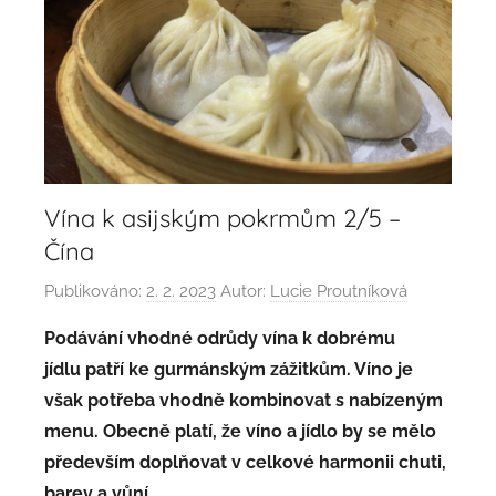
Vína k asijským pokrmům 2/5 –
Čína
Publikováno:
2. 2. 2023
Autor:
Lucie Proutníková
Podávání vhodné odrůdy vína k dobrému
jídlu patří ke gurmánským zážitkům. Víno je
však potřeba vhodně kombinovat s nabízeným
menu. Obecně platí, že víno a jídlo by se mělo
především doplňovat v celkové harmonii chuti,
barev a vůní.