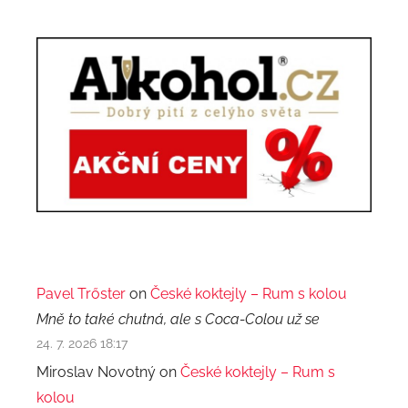
Pavel Trőster
on
České koktejly – Rum s kolou
Mně to také chutná, ale s Coca-Colou už se
24. 7. 2026 18:17
Miroslav Novotný on
České koktejly – Rum s
kolou