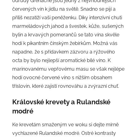
odrůdy Grenache jsou jedny z nejvhodnějších
červených vín k jídlu na světě. Snadno se pijí a
příliš nezatíží vaši peněženku. Díky intenzivní chuti
marmeládových jahod a švestek, kůže, sušených
bylin a krvavých pomerančů se tato vína skvěle
hodí k pikantním čínským žebírkům. Možná vás
napadne, že s přídavkem zázvoru a rýžového
octa by bylo nejlepší aromatické bílé víno. K
marinovanému vepřovému masu se však nejlépe
hodí ovocné červené víno s nižším obsahem
tříslovin, které zajistí rovnováhu a zvýrazní chuť.
Královské krevety a Rulandské
modré
Ke krevetám smaženým ve woku si dejte mírně
vychlazené Rulandské modré. Ostré kontrasty