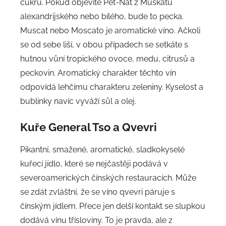
cukru. Pokud objevíte Pét-Nat z Muškátu
alexandrijského nebo bílého, bude to pecka.
Muscat nebo Moscato je aromatické víno. Ačkoli
se od sebe liší, v obou případech se setkáte s
hutnou vůní tropického ovoce, medu, citrusů a
peckovin. Aromatický charakter těchto vín
odpovídá lehčímu charakteru zeleniny. Kyselost a
bublinky navíc vyváží sůl a olej.
Kuře General Tso a Qvevri
Pikantní, smažené, aromatické, sladkokyselé
kuřecí jídlo, které se nejčastěji podává v
severoamerických čínských restauracích. Může
se zdát zvláštní, že se víno qvevri páruje s
čínským jídlem. Přece jen delší kontakt se slupkou
dodává vínu třísloviny. To je pravda, ale z