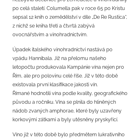
po celá staletí. Columella pak v roce 65 po Kristu
sepsal 12 knih o zemědělství v díle „De Re Rustica“,
z nichž se kniha třetí a čtvrtá zabývá
ovocnářstvím a vinohradnictvím.
Úpadek italského vinohradnictví nastává po
vpádu Hannibala. Již na přelomu našeho
letopočtu produkovala Kampánie vína nejen pro
Řím, ale pro polovinu celé říše. Již v této době
existovala první klasifikace jakosti vín.
Římané hodnotili vína podle kvality, geografického
původu a ročníku. Vína se plnila do hliněných
nádob zvaných amphorae, které byly uzavřeny
korkovými zátkami a byly utěsněny pryskyřicí.
Víno již v této době bylo předmětem lukrativního