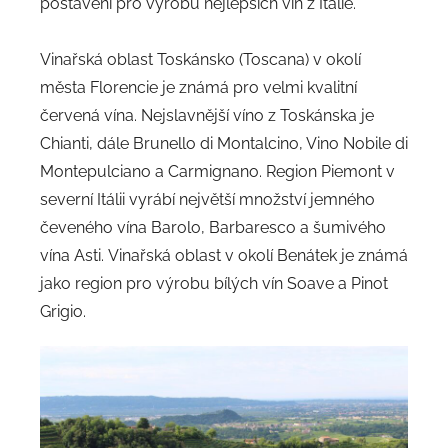
postavení přo výrobu nejlepších vín z Itálie.
Vinařská oblast Toskánsko (Toscana) v okolí
města Florencie je známá pro velmi kvalitní
červená vína. Nejslavnější víno z Toskánska je
Chianti, dále Brunello di Montalcino, Vino Nobile di
Montepulciano a Carmignano. Region Piemont v
severní Itálii vyrábí největší množství jemného
čeveného vína Barolo, Barbaresco a šumivého
vína Asti. Vinařská oblast v okolí Benátek je známá
jako region pro výrobu bílých vín Soave a Pinot
Grigio.