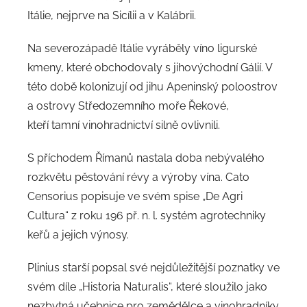
Itálie, nejprve na Sicílii a v Kalábrii.
Na severozápadě Itálie vyráběly víno ligurské
kmeny, které obchodovaly s jihovýchodní Gálií. V
této době kolonizují od jihu Apeninský poloostrov
a ostrovy Středozemního moře Řekové,
kteří tamní vinohradnictví silně ovlivnili.
S příchodem Římanů nastala doba nebývalého
rozkvětu pěstování révy a výroby vína. Cato
Censorius popisuje ve svém spise „De Agri
Cultura“ z roku 196 př. n. l. systém agrotechniky
keřů a jejich výnosy.
Plinius starší popsal své nejdůležitější poznatky ve
svém díle „Historia Naturalis“, které sloužilo jako
nezbytná učebnice pro zemědělce a vinohradníky