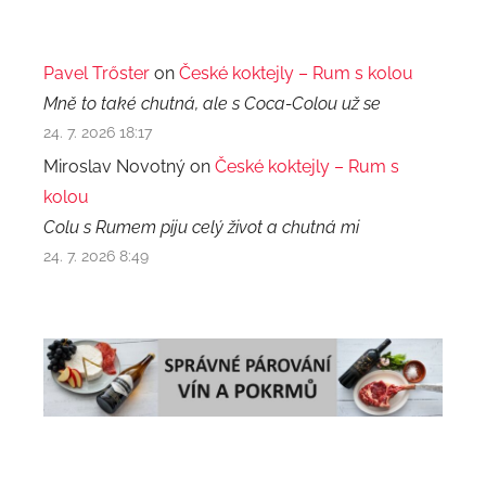
Pavel Trőster
on
České koktejly – Rum s kolou
Mně to také chutná, ale s Coca-Colou už se
24. 7. 2026 18:17
Miroslav Novotný on
České koktejly – Rum s
kolou
Colu s Rumem piju celý život a chutná mi
24. 7. 2026 8:49