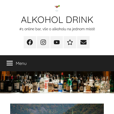
Přejít
k
ALKOHOL DRINK
obsahu
#1 online bar, vše o alkoholu na jednom místě
Facebook
Instagram
YT
Redakční
E-
kontakty
mail
Menu