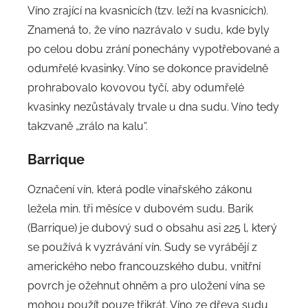
Víno zrající na kvasnicích (tzv. leží na kvasnicích).
Znamená to, že víno nazrávalo v sudu, kde byly
po celou dobu zrání ponechány vypotřebované a
odumřelé kvasinky. Víno se dokonce pravidelně
prohrabovalo kovovou tyčí, aby odumřelé
kvasinky nezůstávaly trvale u dna sudu. Víno tedy
takzvaně „zrálo na kalu“.
Barrique
Označení vín, která podle vinařského zákonu
ležela min. tři měsíce v dubovém sudu. Barik
(Barrique) je dubový sud o obsahu asi 225 l, který
se používá k vyzrávání vín. Sudy se vyrábějí z
amerického nebo francouzského dubu, vnitřní
povrch je ožehnut ohněm a pro uložení vína se
mohou použít pouze třikrát. Víno ze dřeva sudu