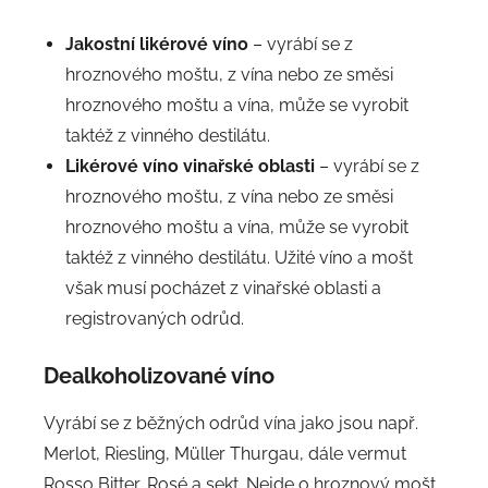
Jakostní likérové víno
– vyrábí se z
hroznového moštu, z vína nebo ze směsi
hroznového moštu a vína, může se vyrobit
taktéž z vinného destilátu.
Likérové víno vinařské oblasti
– vyrábí se z
hroznového moštu, z vína nebo ze směsi
hroznového moštu a vína, může se vyrobit
taktéž z vinného destilátu. Užité víno a mošt
však musí pocházet z vinařské oblasti a
registrovaných odrůd.
Dealkoholizované víno
Vyrábí se z běžných odrůd vína jako jsou např.
Merlot, Riesling, Müller Thurgau, dále vermut
Rosso Bitter, Rosé a sekt. Nejde o hroznový mošt,