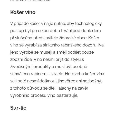
Košer víno
V případě košer vína je nutné, aby technologický
postup byl po celou dobu trvání pod dohledem
příslušného představitele židovské obce. Košer
víno se vyrábí za striktního rabínského dozoru. Na
jeho výrobě se musejí a smějí podílet pouze
zbožní Židé. Víno nesmí přijít do styku s
živočišnými produkty a musí být osobně
schváleno rabínem s Izraele. Hotového košer vína
se i poté nesmí dotknout jinověrec ani nezbožný,
z tohoto důvodu se dle Halachy na závěr
výrobního procesu víno pasterizuje.
Sur-lie