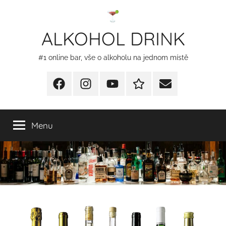
Přejít
k
ALKOHOL DRINK
obsahu
#1 online bar, vše o alkoholu na jednom místě
Facebook
Instagram
YT
Redakční
E-
kontakty
mail
Menu