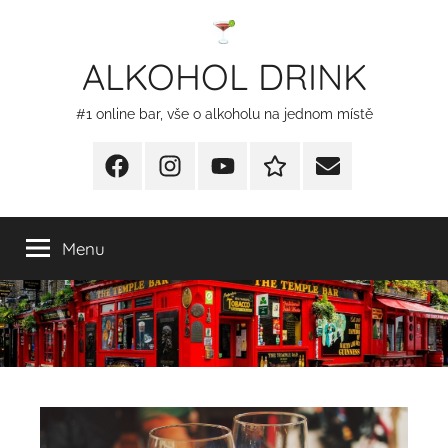
Přejít
k
ALKOHOL DRINK
obsahu
#1 online bar, vše o alkoholu na jednom místě
Facebook
Instagram
YT
Redakční
E-
kontakty
mail
Menu