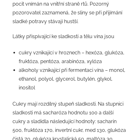
pocit vnímán na vnitřní straně rtů. Pozorný
pozorovatel zaznamená, že sliny se při přijímání
sladké potravy stávají hustší.
Látky přispívající ke sladkosti a tělu vína jsou
cukry vznikající v hroznech – hexóza, glukóza,
fruktóza, pentóza, arabinóza, xylóza
alkoholy vznikající při fermentaci vína – monol,
ethanol, polyol, glycerol, butylén, glykol,
inositol
Cukry mají rozdílný stupeň sladkosti. Na stupnici
sladkosti má sacharóza hodnotu 100 a další
cukry a sladidla následující hodnoty: sacharin
500, fruktóza 170, invertní cukr, med 130, glukóza
čistá 70, glukóza krystalická 50, maltóza 30,