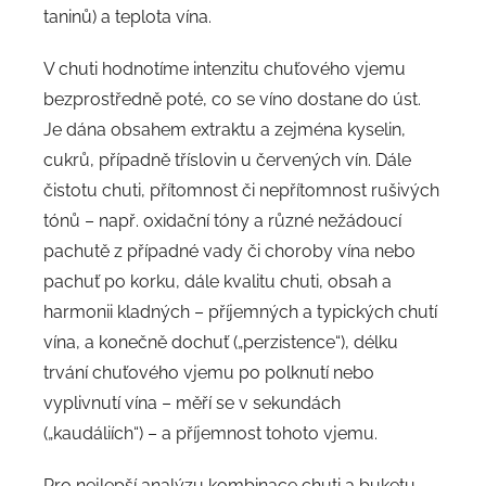
taninů) a teplota vína.
V chuti hodnotíme intenzitu chuťového vjemu
bezprostředně poté, co se víno dostane do úst.
Je dána obsahem extraktu a zejména kyselin,
cukrů, případně tříslovin u červených vín. Dále
čistotu chuti, přítomnost či nepřítomnost rušivých
tónů – např. oxidační tóny a různé nežádoucí
pachutě z případné vady či choroby vína nebo
pachuť po korku, dále kvalitu chuti, obsah a
harmonii kladných – příjemných a typických chutí
vína, a konečně dochuť („perzistence“), délku
trvání chuťového vjemu po polknutí nebo
vyplivnutí vína – měří se v sekundách
(„kaudáliích“) – a příjemnost tohoto vjemu.
Pro nejlepší analýzu kombinace chuti a buketu