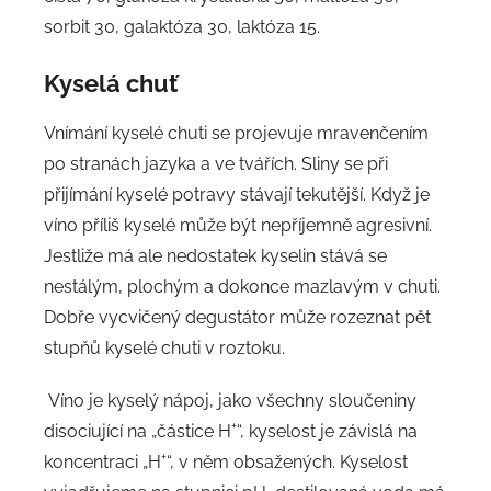
sorbit 30, galaktóza 30, laktóza 15.
Kyselá chuť
Vnímání kyselé chuti se projevuje mravenčením
po stranách jazyka a ve tvářích. Sliny se při
přijímání kyselé potravy stávají tekutější. Když je
víno příliš kyselé může být nepříjemně agresivní.
Jestliže má ale nedostatek kyselin stává se
nestálým, plochým a dokonce mazlavým v chuti.
Dobře vycvičený degustátor může rozeznat pět
stupňů kyselé chuti v roztoku.
Víno je kyselý nápoj, jako všechny sloučeniny
+
disociující na „částice H
“, kyselost je závislá na
+
koncentraci „H
“, v něm obsažených. Kyselost