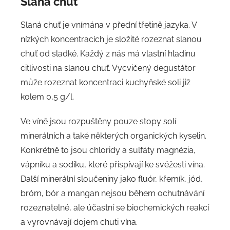
Slaná chuť
Slaná chuť je vnímána v přední třetině jazyka. V
nízkých koncentracích je složité rozeznat slanou
chuť od sladké. Každý z nás má vlastní hladinu
citlivosti na slanou chuť. Vycvičený degustátor
může rozeznat koncentraci kuchyňské soli již
kolem 0,5 g/l.
Ve víně jsou rozpuštěny pouze stopy solí
minerálních a také některých organických kyselin.
Konkrétně to jsou chloridy a sulfáty magnézia,
vápníku a sodíku, které přispívají ke svěžesti vína.
Další minerální sloučeniny jako fluór, křemík, jód,
bróm, bór a mangan nejsou během ochutnávání
rozeznatelné, ale účastní se biochemických reakcí
a vyrovnávají dojem chuti vína.