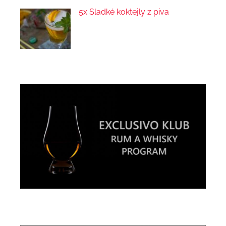
5x Sladké koktejly z piva