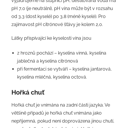
vyjadřujeme na stupnici pH, destilovaná voda má
pH 7,0 (je neutrální), pH vína může být v rozsahu
od 3,3 (dost kyselé) po 3,8 (méně kyselé). Pro
zajímavost pH citrónové šťávy je kolem 2,0.
Látky přispívající ke kyselosti vína jsou
z hroznů pochází – kyselina vinná, kyselina
jablečná a kyselina citrónová
při fermentaci se vytváří – kyselina jantarová,
kyselina mléčná, kyselina octová.
Hořká chuť
Hořká chuť je vnímána na zadní části jazyka. Ve
většině případů je hořká chuť vnímána jako
nepříjemná, pokud není doprovázena jinou chutí,