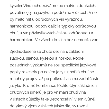
kyselin. Víno ochutnáváme po malých doušcích,
poválíme jej na jazyku a podržíme v ústech. Víno
by mělo mít u odrůdových vín výraznou,
harmonickou, odpovídající a typicky odrůdovou
chuť, u vín přívlastkových čistou, odrůdovou a
harmonickou. Ve všech druzích bez nemocí a vad.
Zjednodušeně se chutě dělí na 4 základní,
sladkou, slanou, kyselou a hořkou. Podle
posledních výzkumů nejsou specifické jazykové
papily rozesety po celém jazyku; hořká chuť se
mnohdy projeví až po polknutí vína na zadní části
jazyku. Kromě kombinace těchto čtyř základních
chuťových směrů je pro vnímání chuti vína
v ústech důležitý také „retronosální“ vjem (vůně),
dotykový vjem v ústech (viskozita, svíravost