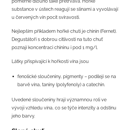
poměrně dlouho také přetrvává. Hořké
substance v ústech reagují se slinami a vyvolávají
u červených vín pocit svíravosti.
Nejlepším příkladem hořké chuti je chinin (Fernet).
Degustátoři s dobrou citlivostí na tuto chuť
poznají koncentraci chininu i pod 1 mg/l.
Látky přispívající k hořkosti vína jsou
fenolické sloučeniny, pigmenty – podílejí se na
barvě vína, taniny (polyfenoly) a catechin.
Uvedené sloučeniny hrají významnou roli ve
vývoji vzhledu vína, co se týče intenzity a odstínu
jeho barvy.