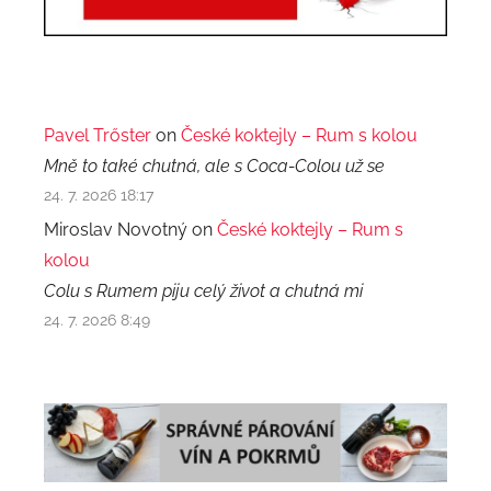
Pavel Trőster
on
České koktejly – Rum s kolou
Mně to také chutná, ale s Coca-Colou už se
24. 7. 2026 18:17
Miroslav Novotný on
České koktejly – Rum s
kolou
Colu s Rumem piju celý život a chutná mi
24. 7. 2026 8:49