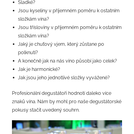
Sladké?
Jsou kyseliny v příjemném poměru k ostatním
složkám vína?
Jsou třísloviny v příjemném poměru k ostatním
složkám vína?
Jaký je chuťový vjem, který zůstane po
polknutí?
A konečně jak na nás víno působí jako celek?
Jak je harmonické?
Jak jsou jeho jednotlivé složky vyvážené?
Profesionální degustátoři hodnotí daleko více
znaků vína. Nám by mohl pro naše degustátorské
pokusy stačit uvedený souhrn.