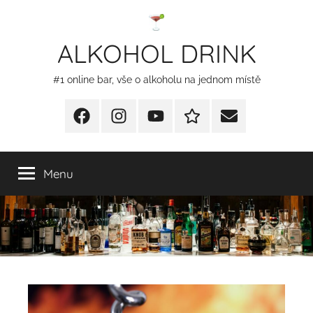
Přejít
k
ALKOHOL DRINK
obsahu
#1 online bar, vše o alkoholu na jednom místě
Facebook
Instagram
YT
Redakční
E-
kontakty
mail
Menu