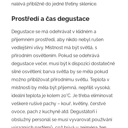
nalévá přibližně do jedné třetiny sklenice.
Prostředí a čas degustace
Degustace se má odehrávat v klidném a
příjemném prostředí, aby nikdo nebyl rušen
vedlejšími vlivy. Místnost má být světlá, s
přírodním osvětlením. Pokud se odehrává
degustace večer, musí být k dispozici dostatečně
silné osvětlení; barva světla by se měla pokud
možno přibližovat přírodnímu světlu. Teplota v
místnosti by měla být příjemná, nepříliš vysoká;
ideální teplota je kolem 20°C. Je třeba eliminovat
veškeré rušivé pachy – kouř, květiny, čerstvé
ovoce, pach z kuchyně atd. Degustátoři i
obslužný personál se musí vyvarovat používání
výrazných parfémů, což bývá u zejména žen