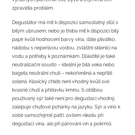
zpravidla problém.
Degustátor má mít k dispozici samostatný stůl s
bílým ubrusem; nebo je třeba mít k dispozici bílý
papír kvůli hodnocení barvy vína, dále plivátko,
nádobu s neperlivou vodou, zvláštní sklenici na
vodu a potřeby k poznámkám. Důležité je také
neutralizační sousto – ideální je bílá veka nebo
bageta neutrální chuti – nekořeněná a nepříliš
solená. Klasický chléb není vhodný kvůli své
kvasné chuti a přídavku kmínu. S oblibou
používaný sýr také není pro degustaci vhodný,
zalepuje chuťové pohárky na jazyku. Sýr a víno k
sobě samozřejmě patří, ovšem nikoliv při
degustaci vína, ale při párování vín a pokrmů.