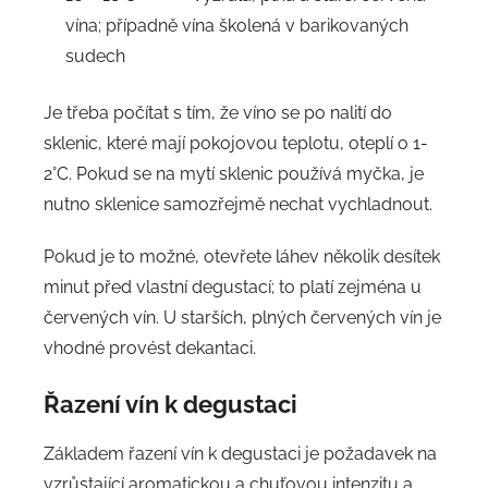
vína; případně vína školená v barikovaných
sudech
Je třeba počítat s tím, že víno se po nalití do
sklenic, které mají pokojovou teplotu, oteplí o 1-
2°C. Pokud se na mytí sklenic používá myčka, je
nutno sklenice samozřejmě nechat vychladnout.
Pokud je to možné, otevřete láhev několik desítek
minut před vlastní degustací; to platí zejména u
červených vín. U starších, plných červených vín je
vhodné provést dekantaci.
Řazení vín k degustaci
Základem řazení vín k degustaci je požadavek na
vzrůstající aromatickou a chuťovou intenzitu a