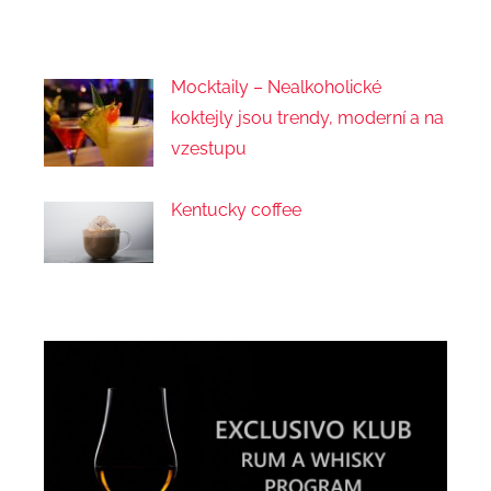
Mocktaily – Nealkoholické
koktejly jsou trendy, moderní a na
vzestupu
Kentucky coffee