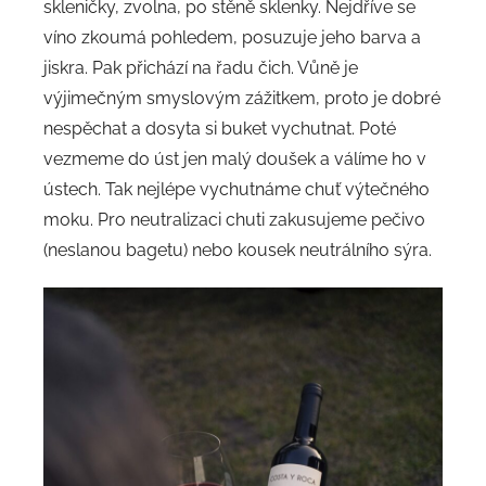
skleničky, zvolna, po stěně sklenky. Nejdříve se
víno zkoumá pohledem, posuzuje jeho barva a
jiskra. Pak přichází na řadu čich. Vůně je
výjimečným smyslovým zážitkem, proto je dobré
nespěchat a dosyta si buket vychutnat. Poté
vezmeme do úst jen malý doušek a válíme ho v
ústech. Tak nejlépe vychutnáme chuť výtečného
moku. Pro neutralizaci chuti zakusujeme pečivo
(neslanou bagetu) nebo kousek neutrálního sýra.