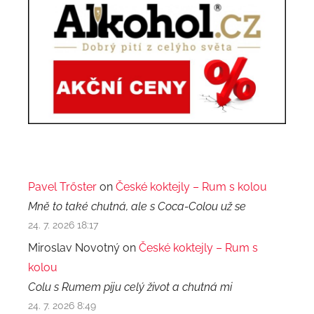
Pavel Trőster
on
České koktejly – Rum s kolou
Mně to také chutná, ale s Coca-Colou už se
24. 7. 2026 18:17
Miroslav Novotný on
České koktejly – Rum s
kolou
Colu s Rumem piju celý život a chutná mi
24. 7. 2026 8:49