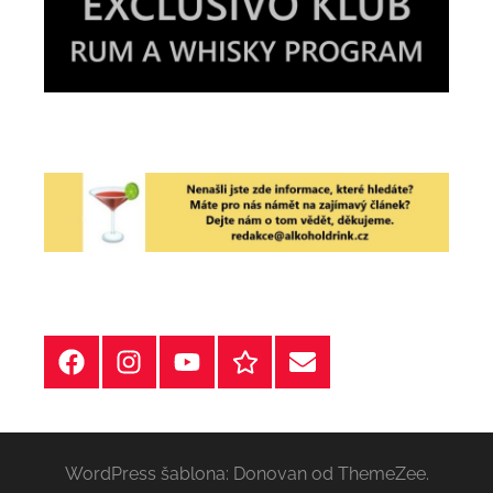
Facebook
Instagram
YT
Redakční
E-
kontakty
mail
WordPress šablona: Donovan od ThemeZee.