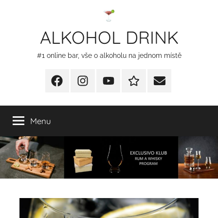
Přejít
k
ALKOHOL DRINK
obsahu
#1 online bar, vše o alkoholu na jednom místě
Facebook
Instagram
YT
Redakční
E-
kontakty
mail
Menu