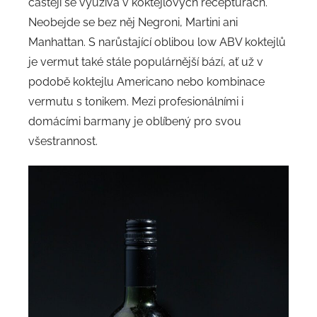
častěji se využívá v koktejlových recepturách.
Neobejde se bez něj Negroni, Martini ani
Manhattan. S narůstající oblibou low ABV koktejlů
je vermut také stále populárnější bází, ať už v
podobě koktejlu Americano nebo kombinace
vermutu s tonikem. Mezi profesionálními i
domácími barmany je oblíbený pro svou
všestrannost.