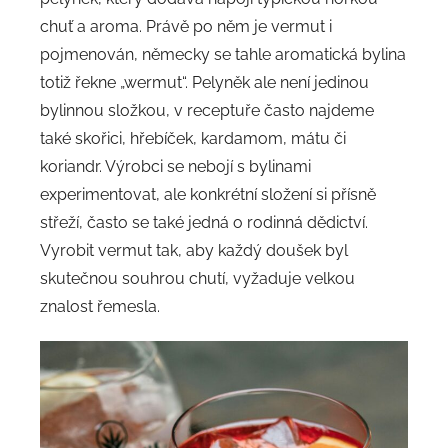
chuť a aroma. Právě po něm je vermut i
pojmenován, německy se tahle aromatická bylina
totiž řekne „wermut“. Pelyněk ale není jedinou
bylinnou složkou, v receptuře často najdeme
také skořici, hřebíček, kardamom, mátu či
koriandr. Výrobci se nebojí s bylinami
experimentovat, ale konkrétní složení si přísně
střeží, často se také jedná o rodinná dědictví.
Vyrobit vermut tak, aby každý doušek byl
skutečnou souhrou chutí, vyžaduje velkou
znalost řemesla.