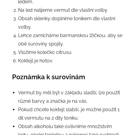
ledem.
Na led nalijeme vermut dle vlastní volby.
Obsah sklenky doplníme tonikem dle vlastní
volby.
Lehce zamícháme barmanskou lžičkou, aby se
obě suroviny spojily.
Vložíme kolečko citrusu.
Koktejl je hotov.
Poznámka k surovinám
Vermut by měl být v základu sladší, lze použít
různé barvy a značka je na vás.
Pokud chcete koktejl slabší, je možné použít 1
díl vermutu na 2 díly toniku.
Obsah alkoholu také ovlivníme množstvím
ledu, okolní teplotou a nakonec také rychlostí