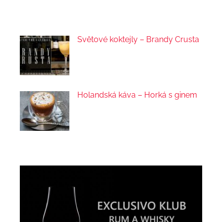
Světové koktejly – Brandy Crusta
Holandská káva – Horká s ginem