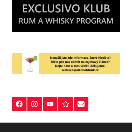
Facebook
Instagram
YT
Redakční
E-
kontakty
mail