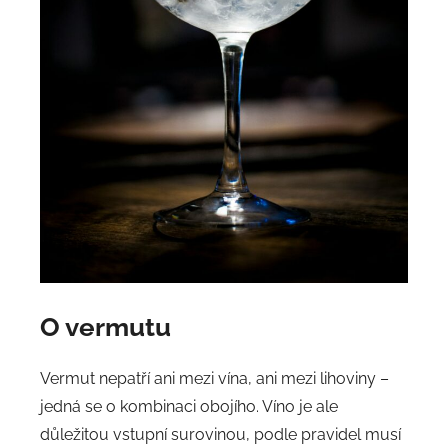
O vermutu
Vermut nepatří ani mezi vína, ani mezi lihoviny –
jedná se o kombinaci obojího. Víno je ale
důležitou vstupní surovinou, podle pravidel musí