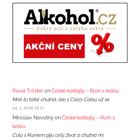
Pavel Trőster
on
České koktejly – Rum s kolou
Mně to také chutná, ale s Coca-Colou už se
24. 7. 2026 18:17
Miroslav Novotný on
České koktejly – Rum s
kolou
Colu s Rumem piju celý život a chutná mi