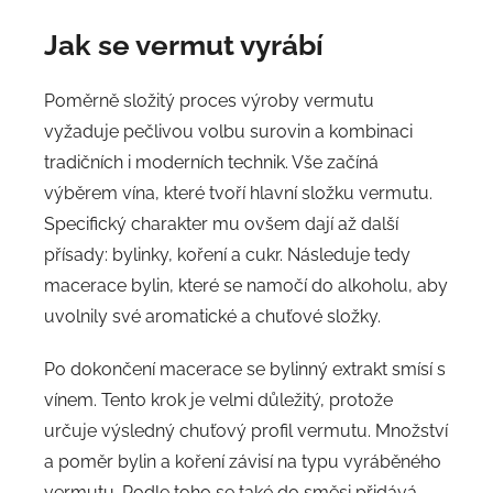
Jak se vermut vyrábí
Poměrně složitý proces výroby vermutu
vyžaduje pečlivou volbu surovin a kombinaci
tradičních i moderních technik. Vše začíná
výběrem vína, které tvoří hlavní složku vermutu.
Specifický charakter mu ovšem dají až další
přísady: bylinky, koření a cukr. Následuje tedy
macerace bylin, které se namočí do alkoholu, aby
uvolnily své aromatické a chuťové složky.
Po dokončení macerace se bylinný extrakt smísí s
vínem. Tento krok je velmi důležitý, protože
určuje výsledný chuťový profil vermutu. Množství
a poměr bylin a koření závisí na typu vyráběného
vermutu. Podle toho se také do směsi přidává