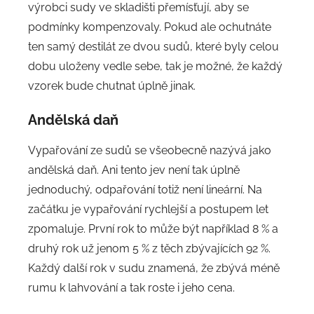
výrobci sudy ve skladišti přemísťují, aby se
podmínky kompenzovaly. Pokud ale ochutnáte
ten samý destilát ze dvou sudů, které byly celou
dobu uloženy vedle sebe, tak je možné, že každý
vzorek bude chutnat úplně jinak.
Andělská daň
Vypařování ze sudů se všeobecně nazývá jako
andělská daň. Ani tento jev není tak úplně
jednoduchý, odpařování totiž není lineární. Na
začátku je vypařování rychlejší a postupem let
zpomaluje. První rok to může být například 8 % a
druhý rok už jenom 5 % z těch zbývajících 92 %.
Každý další rok v sudu znamená, že zbývá méně
rumu k lahvování a tak roste i jeho cena.