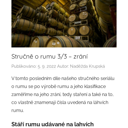
Stručně o rumu 3/3 – zrání
Publikováno:
5. 9. 2022
Autor:
Naděžda Krupská
V tomto posledním díle našeho stručného seriálu
o rumu se po výrobě rumu a jeho klasifikace
zaměříme na jeho zrání, tedy staření a také na to,
co vlastně znamenají čísla uvedená na láhvích
rumu.
Stáří rumu udávané na lahvích