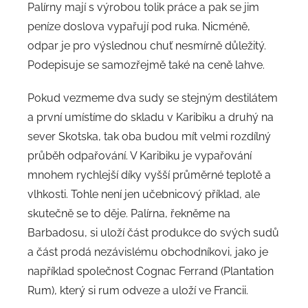
Palírny mají s výrobou tolik práce a pak se jim
peníze doslova vypařují pod ruka. Nicméně,
odpar je pro výslednou chuť nesmírně důležitý.
Podepisuje se samozřejmě také na ceně lahve.
Pokud vezmeme dva sudy se stejným destilátem
a první umístíme do skladu v Karibiku a druhý na
sever Skotska, tak oba budou mít velmi rozdílný
průběh odpařování. V Karibiku je vypařování
mnohem rychlejší díky vyšší průměrné teplotě a
vlhkosti. Tohle není jen učebnicový příklad, ale
skutečně se to děje. Palírna, řekněme na
Barbadosu, si uloží část produkce do svých sudů
a část prodá nezávislému obchodníkovi, jako je
například společnost Cognac Ferrand (Plantation
Rum), který si rum odveze a uloží ve Francii.