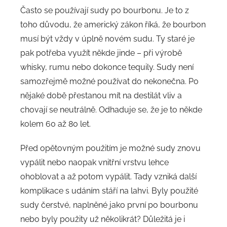
Často se používají sudy po bourbonu. Je to z
toho důvodu, že americký zákon říká, že bourbon
musí být vždy v úplně novém sudu. Ty staré je
pak potřeba využít někde jinde – při výrobě
whisky, rumu nebo dokonce tequily. Sudy není
samozřejmě možné používat do nekonečna. Po
nějaké době přestanou mít na destilát vliv a
chovají se neutrálně. Odhaduje se, že je to někde
kolem 60 až 80 let.
Před opětovným použitím je možné sudy znovu
vypálit nebo naopak vnitřní vrstvu lehce
ohoblovat a až potom vypálit. Tady vzniká další
komplikace s udáním stáří na lahvi. Byly použité
sudy čerstvé, naplněné jako první po bourbonu
nebo byly použity už několikrát? Důležitá je i