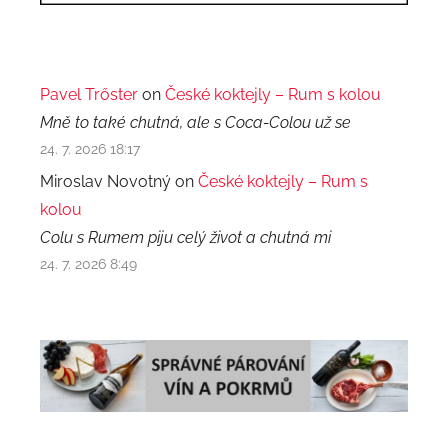
Pavel Trőster
on
České koktejly – Rum s kolou
Mně to také chutná, ale s Coca-Colou už se
24. 7. 2026 18:17
Miroslav Novotný on
České koktejly – Rum s
kolou
Colu s Rumem piju celý život a chutná mi
24. 7. 2026 8:49