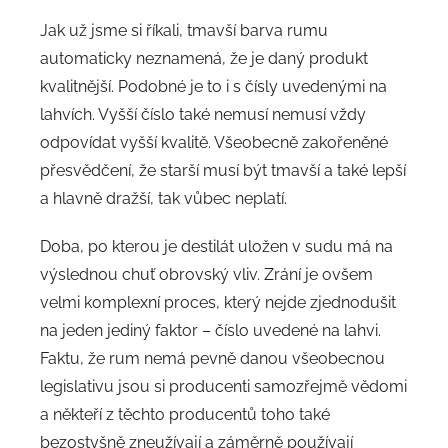
Jak už jsme si říkali, tmavší barva rumu
automaticky neznamená, že je daný produkt
kvalitnější. Podobné je to i s čísly uvedenými na
lahvích. Vyšší číslo také nemusí nemusí vždy
odpovídat vyšší kvalitě. Všeobecně zakořeněné
přesvědčení, že starší musí být tmavší a také lepší
a hlavně dražší, tak vůbec neplatí.
Doba, po kterou je destilát uložen v sudu má na
výslednou chuť obrovský vliv. Zrání je ovšem
velmi komplexní proces, který nejde zjednodušit
na jeden jediný faktor – číslo uvedené na lahvi.
Faktu, že rum nemá pevně danou všeobecnou
legislativu jsou si producenti samozřejmě vědomi
a někteří z těchto producentů toho také
bezostyšně zneužívají a záměrně používají