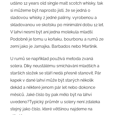
udáno 12 years old single malt scotch whisky, tak
si můžeme být naprosto jisti, že se jedná o
sladovou whisky z jedné palírny, vyrobenou a
skladovanou ve skotsku po minimální dobu 12 let.
V lahvi nesmí být ani jedna molekula mladší.
Podobně je tomu u koňaku, bourbonu a rumů ze
zemí jako je Jamajka, Barbados nebo Martinik.
U rumů se například používá metoda zvaná
solera. Díky neustálému smíchávání mladších a
starších složek se stáří nedá přesně stanovit. Pár
kapek v dané lahvi může být starých několik
dekád a některé jenom pár let nebo dokonce
měsíců. Jaké číslo by pak mělo být na láhvi
uvedeno?Typický průměr u solery není zdaleka
stejný jako číslo, které většinou najdeme na