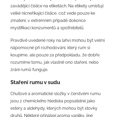
zavádějící číslice na etiketách. Na etikety umísťují
velké nicneříkající číslice, což vede pouze ke
zmatení, v extrémním případě dokonce
mystifikaci konzumentů a spotřebitelů.
Pravdivě uvedené roky na lahvi mohou být velmi
nápomocné při rozhodování, který rum si
koupíme, ale pouze za předpokladu, že dobře
rozumíme tomu, jak vlastně ono staření, nebo
zrání rumů funguje.
Staření rumu v sudu
Chuťové a aromatické složky v čerstvém rumu
jsou z chemického hlediska popsatelné jako
estery a aldehydy, kterých mohou být stovky
druhů. Některé přinášejí aroma vanilky, jiné