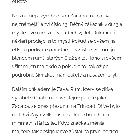
etiketě.
Nejznámější výrobce Ron Zacapa má na své
nejznámější lahvi číslo 23. Běžný zákazník vidí 23 a
myslí si, že rum zrál v sudech 23 let. Dokonce i
někteří prodejci si to myslí. Pokud se ovšem na
etiketu podíváte pořádně, tak zjistíte, že rum je
blendem rumů starých 6 až 23 let. Toho si ovšem
všimne jen málokdo a pokud ano, tak až po
podrobnějším zkoumání etikety a nasazení brýlí.
Dalším příkladem je Zaya. Rum, který se dříve
vyráběl v Guatemale ve stejné palírně jako
Zacapa, se dnes přesunul na Trinidad. Dříve bylo
na lahvi Zaya velké číslo 12, které hrdě hlásalo
minimální stáří 12 let. Když značka změnila
majitele, tak design lahve zůstal na první pohled