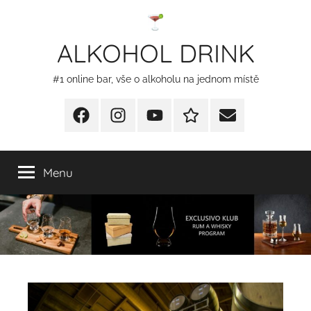
Přejít
k
ALKOHOL DRINK
obsahu
#1 online bar, vše o alkoholu na jednom místě
Facebook
Instagram
YT
Redakční
E-
kontakty
mail
Menu