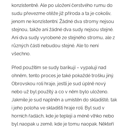
konzistentně. Ale po uložení čerstvého rumu do
sudu převezme otěže již příroda a ta je cokoliv,
jenom ne konzistentní. Žádné dva stromy nejsou
stejnou, takže ani žádné dva sudy nejsou stejné.
Ani dva sudy vyrobené ze stejného stromu, ale z
různých částí nebudou stejné. Ale to není
všechno.
Před použitím se sudy barikují – vypalují nad
ohněm, tento proces je také pokaždé trošku jiný.
Obrovskou roli hraje, jestli je sud úplně nový
nebo už byl použitý a co v něm bylo uloženo.
Jakmile je sud naplněn a umístěn do skladiště, tak
i jeho poloha ve skladišti hraje roli. Byl sud v
horních řadách, kde je tepleji a méně vlhko nebo
byl naopak u země, kde je tomu naopak. Někteří