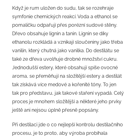
Když je rum uložen do sudu, tak se rozehraje
symfonie chemických reakcí. Voda a ethanol se
pomaličku odpařují přes porézní sudové stěny.
Dřevo obsahuje lignin a tanin. Lignin se díky
ethanolu rozkládá a vznikají sloučeniny jako třeba
vanilin, který chutná jako vanilka. Do destilátu se
také ze dřeva uvolňuje drobné množství cukru.
Jednodušší estery, které obsahují spíše ovocné
aroma, se přeměňují na složitější estery a destilát
tak získává více medové a kořenité tóny. To jen
tak pro představu, jak takové staření vypadá. Celý
proces je mnohem složitější a některé jeho prvky
ještě ani nejsou úplně přesně popsány.
Při destilaci jde o co nejlepší kontrolu destilačního
procesu, je to proto, aby výroba probíhala