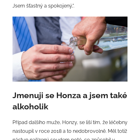
Jsem šťastný a spokojený,“.
Jmenuji se Honza a jsem také
alkoholik
Případ dalšího muže, Honzy, se liší tím, že léčebny
nastoupil v roce 2018 a to nedobrovolně. Měl totiž
nástup nařízený soudem poté, co způsobil v