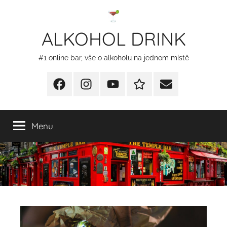
Přejít
k
ALKOHOL DRINK
obsahu
#1 online bar, vše o alkoholu na jednom místě
Facebook
Instagram
YT
Redakční
E-
kontakty
mail
Menu