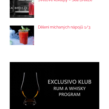
Dělení míchaných nápojů 1/3