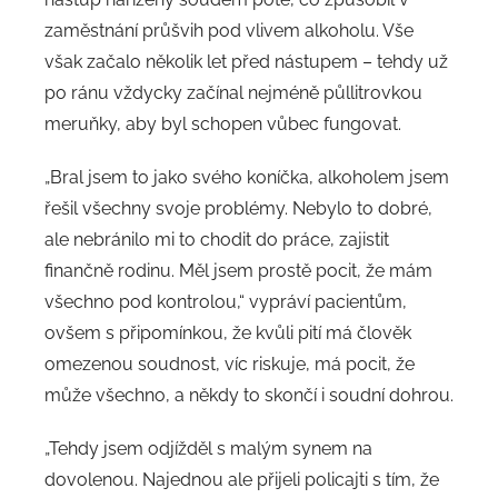
zaměstnání průšvih pod vlivem alkoholu. Vše
však začalo několik let před nástupem – tehdy už
po ránu vždycky začínal nejméně půllitrovkou
meruňky, aby byl schopen vůbec fungovat.
„Bral jsem to jako svého koníčka, alkoholem jsem
řešil všechny svoje problémy. Nebylo to dobré,
ale nebránilo mi to chodit do práce, zajistit
finančně rodinu. Měl jsem prostě pocit, že mám
všechno pod kontrolou,“ vypráví pacientům,
ovšem s připomínkou, že kvůli pití má člověk
omezenou soudnost, víc riskuje, má pocit, že
může všechno, a někdy to skončí i soudní dohrou.
„Tehdy jsem odjížděl s malým synem na
dovolenou. Najednou ale přijeli policajti s tím, že