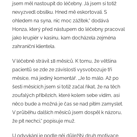
jsem měl nastoupit do léčebny. Já jsem si totiž
nevyzvedl obsílku. Hned mě eskortovali. S
ohledem na syna, nic moc zážitek,“ dodává
Honza, který před nástupem do léčebny pracoval
jako krupiér v kasinu, kam docházela zejména
zahraniční klientela.
V léčebně strávil 18 měsíců. K tomu, že většina
pacientů se zde ze závislosti vysvobozuje tři
měsíce, má jediný komentář. „Je to málo. Až po
šesti měsících jsem si totiž začal říkat, že na těch
zoufalých příbězích, které kolem sebe vidím, asi
něco bude a možná je čas se nad pitím zamyslet.
V průběhu dalších měsíců jsem dospěl k názoru,
že pít nechci,“ popisuje muž.
U odvykání je podle něj důležitý druh motivace.