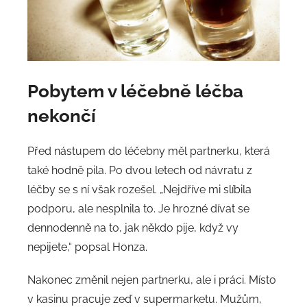
Pobytem v léčebně léčba
nekončí
Před nástupem do léčebny měl partnerku, která
také hodně pila. Po dvou letech od návratu z
léčby se s ní však rozešel. „Nejdříve mi slíbila
podporu, ale nesplnila to. Je hrozné dívat se
dennodenně na to, jak někdo pije, když vy
nepijete,“ popsal Honza.
Nakonec změnil nejen partnerku, ale i práci. Místo
v kasinu pracuje zeď v supermarketu. Mužům,