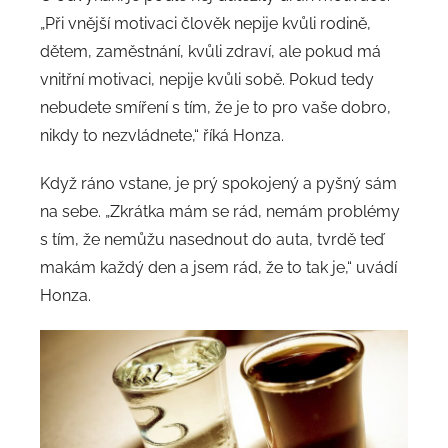
„Při vnější motivaci člověk nepije kvůli rodině,
dětem, zaměstnání, kvůli zdraví, ale pokud má
vnitřní motivaci, nepije kvůli sobě. Pokud tedy
nebudete smíření s tím, že je to pro vaše dobro,
nikdy to nezvládnete,“ říká Honza.
Když ráno vstane, je prý spokojený a pyšný sám
na sebe. „Zkrátka mám se rád, nemám problémy
s tím, že nemůžu nasednout do auta, tvrdě teď
makám každý den a jsem rád, že to tak je,“ uvádí
Honza.