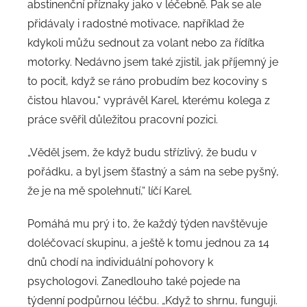
abstinenční příznaky jako v léčebně. Pak se ale
přidávaly i radostné motivace, například že
kdykoli můžu sednout za volant nebo za řídítka
motorky. Nedávno jsem také zjistil, jak příjemný je
to pocit, když se ráno probudím bez kocoviny s
čistou hlavou,“ vyprávěl Karel, kterému kolega z
práce svěřil důležitou pracovní pozici.
„Věděl jsem, že když budu střízlivý, že budu v
pořádku, a byl jsem šťastný a sám na sebe pyšný,
že je na mě spolehnutí,“ líčí Karel.
Pomáhá mu prý i to, že každý týden navštěvuje
doléčovací skupinu, a ještě k tomu jednou za 14
dnů chodí na individuální pohovory k
psychologovi. Zanedlouho také pojede na
týdenní podpůrnou léčbu. „Když to shrnu, funguji.