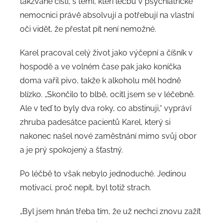
takzvaně čistí, s těmi, kteří léčbu v psychiatrické
nemocnici právě absolvují a potřebují na vlastní
oči vidět, že přestat pít není nemožné.
Karel pracoval celý život jako výčepní a číšník v
hospodě a ve volném čase pak jako koníčka
doma vařil pivo, takže k alkoholu měl hodně
blízko. „Skončilo to blbě, ocitl jsem se v léčebně.
Ale v teď to byly dva roky, co abstinuji,“ vypráví
zhruba padesátce pacientů Karel, který si
nakonec našel nové zaměstnání mimo svůj obor
a je prý spokojený a šťastný.
Po léčbě to však nebylo jednoduché. Jedinou
motivací, proč nepít, byl totiž strach.
„Byl jsem hnán třeba tím, že už nechci znovu zažít