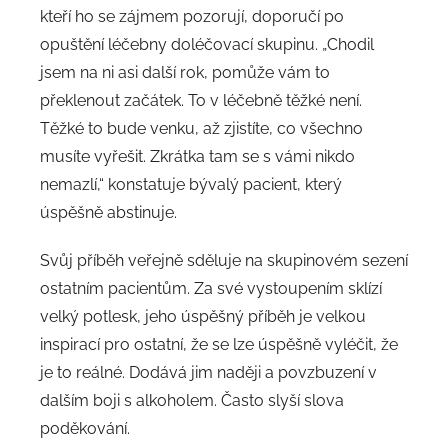
kteří ho se zájmem pozorují, doporučí po
opuštění léčebny doléčovací skupinu. „Chodil
jsem na ni asi další rok, pomůže vám to
překlenout začátek. To v léčebně těžké není.
Těžké to bude venku, až zjistíte, co všechno
musíte vyřešit. Zkrátka tam se s vámi nikdo
nemazlí,“ konstatuje bývalý pacient, který
úspěšně abstinuje.
Svůj příběh veřejně sděluje na skupinovém sezení
ostatním pacientům. Za své vystoupením sklízí
velký potlesk, jeho úspěšný příběh je velkou
inspirací pro ostatní, že se lze úspěšně vyléčit, že
je to reálné. Dodává jim naději a povzbuzení v
dalším boji s alkoholem. Často slyší slova
poděkování.