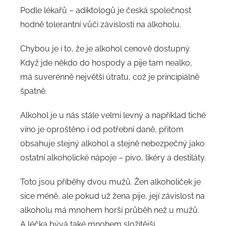
Podle lékařů – adiktologů je česká společnost
hodně tolerantní vůči závislosti na alkoholu.
Chybou je i to, že je alkohol cenově dostupný.
Když jde někdo do hospody a pije tam nealko,
má suverénně největší útratu, což je principiálně
špatně.
Alkohol je u nás stále velmi levný a například tiché
víno je oproštěno i od potřební daně, přitom
obsahuje stejný alkohol a stejně nebezpečný jako
ostatní alkoholické nápoje – pivo, likéry a destiláty.
Toto jsou příběhy dvou mužů. Žen alkoholiček je
sice méně, ale pokud už žena pije, její závislost na
alkoholu má mnohem horší průběh než u mužů.
A léčka bývá také mnohem složitější.