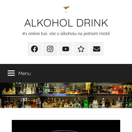
Přejít
k
ALKOHOL DRINK
obsahu
#1 online bar, vše o alkoholu na jednom místě
Facebook
Instagram
YT
Redakční
E-
kontakty
mail
Menu