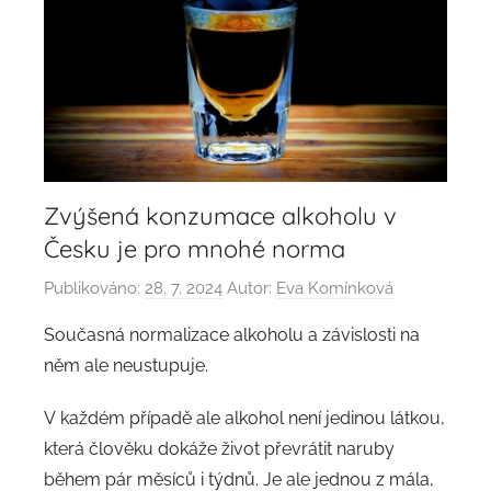
Zvýšená konzumace alkoholu v
Česku je pro mnohé norma
Publikováno:
28. 7. 2024
Autor:
Eva Komínková
Současná normalizace alkoholu a závislosti na
něm ale neustupuje.
V každém případě ale alkohol není jedinou látkou,
která člověku dokáže život převrátit naruby
během pár měsíců i týdnů. Je ale jednou z mála,