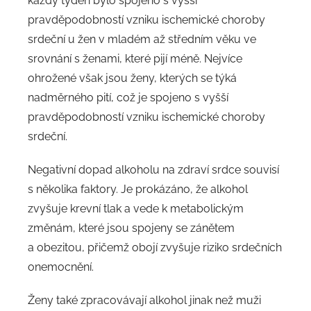
každý týden bylo spojeno s vyšší
pravděpodobností vzniku ischemické choroby
srdeční u žen v mladém až středním věku ve
srovnání s ženami, které pijí méně. Nejvíce
ohrožené však jsou ženy, kterých se týká
nadměrného pití, což je spojeno s vyšší
pravděpodobností vzniku ischemické choroby
srdeční.
Negativní dopad alkoholu na zdraví srdce souvisí
s několika faktory. Je prokázáno, že alkohol
zvyšuje krevní tlak a vede k metabolickým
změnám, které jsou spojeny se zánětem
a obezitou, přičemž obojí zvyšuje riziko srdečních
onemocnění.
Ženy také zpracovávají alkohol jinak než muži