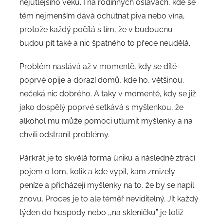
nejútlejšího věku. I na rodinných oslavách, kde se
těm nejmenším dává ochutnat piva nebo vína,
protože každý počítá s tím, že v budoucnu
budou pít také a nic špatného to přece neudělá.
Problém nastává až v momentě, kdy se dítě
poprvé opije a dorazí domů, kde ho, většinou,
nečeká nic dobrého. A taky v momentě, kdy se již
jako dospělý poprvé setkává s myšlenkou, že
alkohol mu může pomoci utlumit myšlenky a na
chvíli odstranit problémy.
Párkrát je to skvělá forma úniku a následně ztrácí
pojem o tom, kolik a kde vypil, kam zmizely
peníze a přicházejí myšlenky na to, že by se napil
znovu. Proces je to ale téměř neviditelný. Jít každý
týden do hospody nebo ,,na skleničku” je totiž