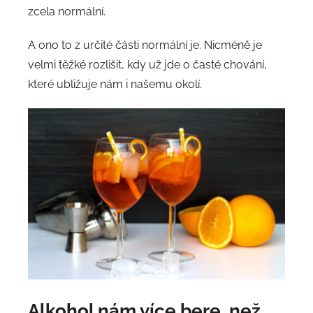
zcela normální.
A ono to z určité části normální je. Nicméně je
velmi těžké rozlišit, kdy už jde o časté chování,
které ubližuje nám i našemu okolí.
Alkohol nám více bere, než