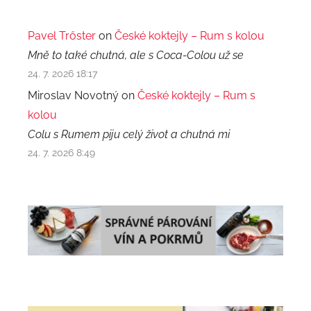
Pavel Trőster
on
České koktejly – Rum s kolou
Mně to také chutná, ale s Coca-Colou už se
24. 7. 2026 18:17
Miroslav Novotný on
České koktejly – Rum s
kolou
Colu s Rumem piju celý život a chutná mi
24. 7. 2026 8:49