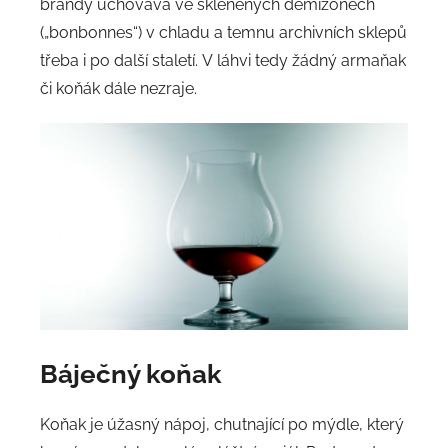
brandy uchovává ve skleněných demižonech
(„bonbonnes“) v chladu a temnu archivních sklepů
třeba i po další staletí. V láhvi tedy žádný armaňak
či koňák dále nezraje.
Báječný koňak
Koňak je úžasný nápoj, chutnající po mýdle, který