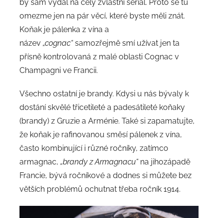
by sám vydal na celý zvláštní seriál. Proto se tu
omezme jen na pár věcí, které byste měli znát.
Koňak je pálenka z vína a
název
„cognac“
samozřejmě smí užívat jen ta
přísně kontrolovaná z malé oblasti Cognac v
Champagni ve Francii.
Všechno ostatní je brandy. Kdysi u nás bývaly k
dostání skvělé třicetileté a padesátileté koňaky
(brandy) z Gruzie a Arménie. Také si zapamatujte,
že koňak je rafinovanou směsí pálenek z vína,
často kombinující i různé ročníky, zatímco
armagnac,
„brandy z Armagnacu“
na jihozápadě
Francie, bývá ročníkové a dodnes si můžete bez
větších problémů ochutnat třeba ročník 1914.