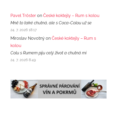
Pavel Trőster
on
České koktejly – Rum s kolou
Mně to také chutná, ale s Coca-Colou už se
24. 7. 2026 18:17
Miroslav Novotný on
České koktejly – Rum s
kolou
Colu s Rumem piju celý život a chutná mi
24. 7. 2026 8:49