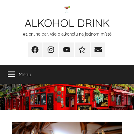
Přejít
k
ALKOHOL DRINK
obsahu
#1 online bar, vše o alkoholu na jednom místě
Facebook
Instagram
YT
Redakční
E-
kontakty
mail
Menu