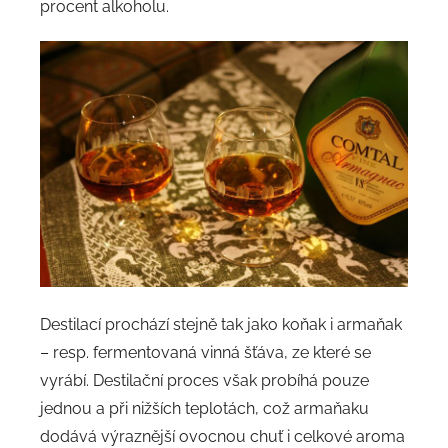
procent alkoholu.
Destilací prochází stejně tak jako koňak i armaňak
– resp. fermentovaná vinná šťáva, ze které se
vyrábí. Destilační proces však probíhá pouze
jednou a při nižších teplotách, což armaňaku
dodává výraznější ovocnou chuť i celkové aroma