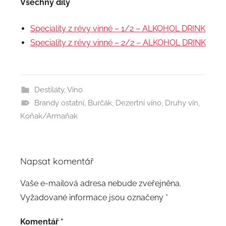
Všechny díly
Speciality z révy vinné – 1/2 – ALKOHOL DRINK
Speciality z révy vinné – 2/2 – ALKOHOL DRINK
Destiláty
,
Víno
Brandy ostatní
,
Burčák
,
Dezertní víno
,
Druhy vín
,
Koňak/Armaňak
Napsat komentář
Vaše e-mailová adresa nebude zveřejněna.
Vyžadované informace jsou označeny
*
Komentář
*