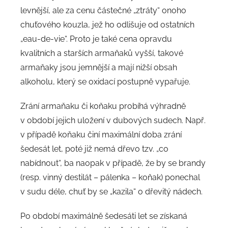
levnější, ale za cenu částečné „ztráty“ onoho
chuťového kouzla, jež ho odlišuje od ostatních
„eau-de-vie“. Proto je také cena opravdu
kvalitních a starších armaňaků vyšší, takové
armaňaky jsou jemnější a mají nižší obsah
alkoholu, který se oxidací postupně vypařuje.
Zrání armaňaku či koňaku probíhá výhradně
v období jejich uložení v dubových sudech. Např.
v případě koňaku činí maximální doba zrání
šedesát let, poté již nemá dřevo tzv. „co
nabídnout“, ba naopak v případě, že by se brandy
(resp. vinný destilát – pálenka – koňak) ponechal
v sudu déle, chuť by se „kazila“ o dřevitý nádech.
Po období maximálně šedesáti let se získaná