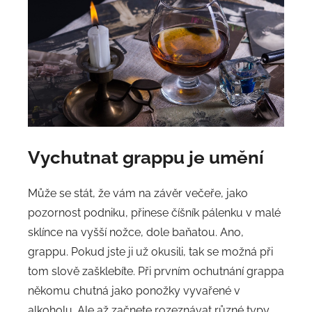
Vychutnat grappu je umění
Může se stát, že vám na závěr večeře, jako
pozornost podniku, přinese číšník pálenku v malé
sklínce na vyšší nožce, dole baňatou. Ano,
grappu. Pokud jste ji už okusili, tak se možná při
tom slově zašklebíte. Při prvním ochutnání grappa
někomu chutná jako ponožky vyvařené v
alkoholu. Ale až začnete rozeznávat různé typy