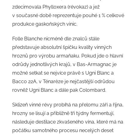
zdecimovala Phylloxera (révokaz) a jež
v současné době reprezentuje pouhé 1 % celkové
produkce gaskoňských vinic.
Folle Blanche nicméně dle znalců stále
představuje absolutní špičku kvality vinných
hroznů pro výrobu armaňaku. Pokud jde o hlavní
odrůdy jednotlivých krajů, v Bas-Armagnac je
možné setkat se nejvíce právě s Ugni Blanc a
Bacco 22A, v Ténarèze je nejčastější odrůdou
rovněž Ugni Blanc a dále pak Colombard.
Sklizeň vinné révy probíhá na přelomu září a října,
hrozny se lisují a přibližně tři týdny fermentují,
následuje destilace zkvašeného vína, které má na
počátku samotného procesu necelých deset