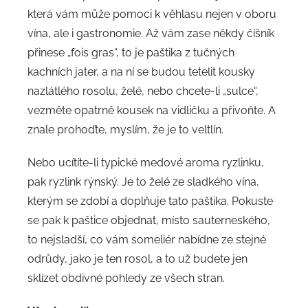
která vám může pomoci k věhlasu nejen v oboru
vína, ale i gastronomie. Až vám zase někdy číšník
přinese „fois gras“, to je paštika z tučných
kachních jater, a na ní se budou tetelit kousky
nazlátlého rosolu, želé, nebo chcete-li „sulce“,
vezměte opatrně kousek na vidličku a přivoňte. A
znale prohoďte, myslím, že je to veltlín.
Nebo ucítíte-li typické medové aroma ryzlinku,
pak ryzlink rýnský. Je to želé ze sladkého vína,
kterým se zdobí a doplňuje tato paštika. Pokuste
se pak k paštice objednat, místo sauterneského,
to nejsladší, co vám someliér nabídne ze stejné
odrůdy, jako je ten rosol, a to už budete jen
sklízet obdivné pohledy ze všech stran.