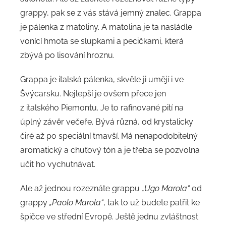
grappy, pak se z vás stává jemný znalec. Grappa
je pálenka z matoliny. A matolina je ta nasládle
vonící hmota se slupkami a pecičkami, která
zbývá po lisování hroznu.
Grappa je italská pálenka, skvěle ji umějí i ve
Švýcarsku. Nejlepší je ovšem přece jen
z italského Piemontu. Je to rafinované pití na
úplný závěr večeře. Bývá různá, od krystalicky
čiré až po speciální tmavší. Má nenapodobitelný
aromatický a chuťový tón a je třeba se pozvolna
učit ho vychutnávat.
Ale až jednou rozeznáte grappu
„Ugo Marola“
od
grappy
„Paolo Marola“
, tak to už budete patřit ke
špičce ve střední Evropě. Ještě jednu zvláštnost