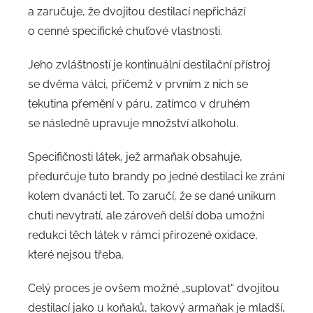
a zaručuje, že dvojitou destilací nepřichází
o cenné specifické chuťové vlastnosti.
Jeho zvláštností je kontinuální destilační přístroj
se dvěma válci, přičemž v prvním z nich se
tekutina přemění v páru, zatímco v druhém
se následně upravuje množství alkoholu.
Specifičnosti látek, jež armaňak obsahuje,
předurčuje tuto brandy po jedné destilaci ke zrání
kolem dvanácti let. To zaručí, že se dané unikum
chuti nevytratí, ale zároveň delší doba umožní
redukci těch látek v rámci přirozené oxidace,
které nejsou třeba.
Celý proces je ovšem možné „suplovat“ dvojitou
destilací jako u koňaků, takový armaňak je mladší,